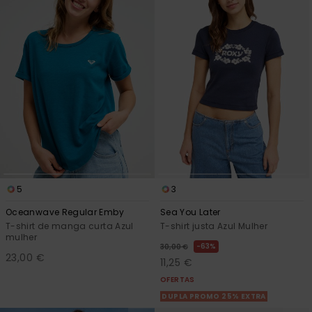
5
3
Oceanwave Regular Emby
Sea You Later
T-shirt de manga curta Azul
T-shirt justa Azul Mulher
mulher
63%
30,00 €
23,00 €
11,25 €
OFERTAS
DUPLA PROMO 25% EXTRA