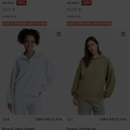
63%
63%
35,00 €
110,00 €
13,12 €
41,25 €
OFERTAS
OFERTAS
DUPLA PROMO 25% EXTRA
DUPLA PROMO 25% EXTRA
4
1
FIBRA RECICLADA
FIBRA RECICLADA
Rise & Vibe Sweet
Power Of Nature