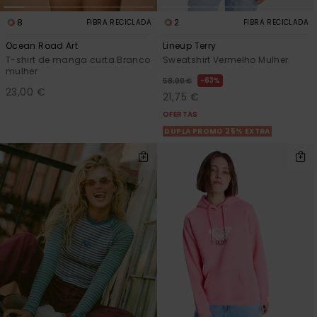
8
2
FIBRA RECICLADA
FIBRA RECICLADA
Ocean Road Art
Lineup Terry
T-shirt de manga curta Branco
Sweatshirt Vermelho Mulher
mulher
63%
58,00 €
23,00 €
21,75 €
OFERTAS
DUPLA PROMO 25% EXTRA