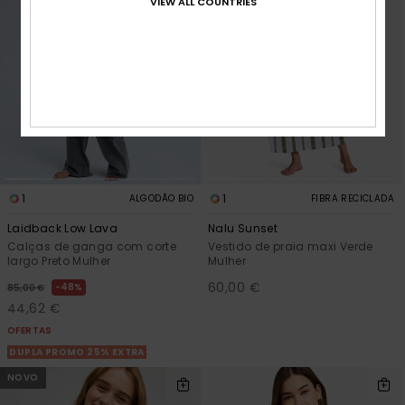
VIEW ALL COUNTRIES
1
1
ALGODÃO BIO
FIBRA RECICLADA
Laidback Low Lava
Nalu Sunset
Calças de ganga com corte
Vestido de praia maxi Verde
largo Preto Mulher
Mulher
60,00 €
48%
85,00 €
44,62 €
OFERTAS
DUPLA PROMO 25% EXTRA
NOVO