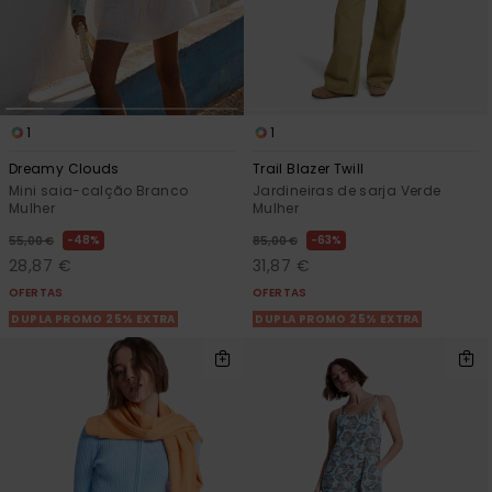
1
1
Dreamy Clouds
Trail Blazer Twill
Mini saia-calção Branco
Jardineiras de sarja Verde
Mulher
Mulher
48%
63%
55,00 €
85,00 €
28,87 €
31,87 €
OFERTAS
OFERTAS
DUPLA PROMO 25% EXTRA
DUPLA PROMO 25% EXTRA