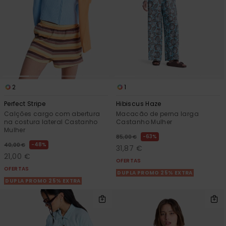
2
1
Perfect Stripe
Hibiscus Haze
Calções cargo com abertura
Macacão de perna larga
na costura lateral Castanho
Castanho Mulher
Mulher
63%
85,00 €
48%
40,00 €
31,87 €
21,00 €
OFERTAS
OFERTAS
DUPLA PROMO 25% EXTRA
DUPLA PROMO 25% EXTRA