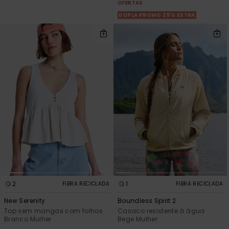
OFERTAS
DUPLA PROMO 25% EXTRA
2
1
FIBRA RECICLADA
FIBRA RECICLADA
New Serenity
Boundless Spirit 2
Top sem mangas com folhos
Casaco resistente à água
Branco Mulher
Bege Mulher