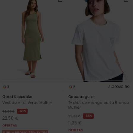
3
2
ALGODÃO BIO
Good Keepsake
Oceanregular
Vestido midi Verde Mulher
T-shirt de manga curta Branco
Mulher
63%
60,00 €
55%
25,00 €
22,50 €
11,25 €
OFERTAS
OFERTAS
DUPLA PROMO 25% EXTRA