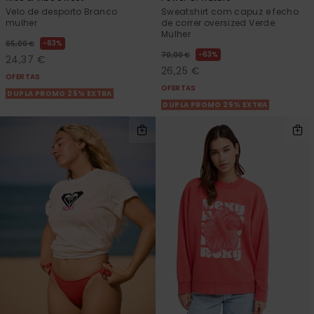
Velo de desporto Branco
Sweatshirt com capuz e fecho
mulher
de correr oversized Verde
Mulher
63%
65,00 €
63%
70,00 €
24,37 €
26,25 €
OFERTAS
OFERTAS
DUPLA PROMO 25% EXTRA
DUPLA PROMO 25% EXTRA