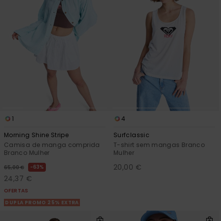
1
4
Morning Shine Stripe
Surfclassic
Camisa de manga comprida
T-shirt sem mangas Branco
Branco Mulher
Mulher
20,00 €
63%
65,00 €
24,37 €
OFERTAS
DUPLA PROMO 25% EXTRA