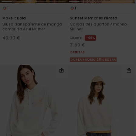
1
1
Make It Bold
Sunset Memories Printed
Blusa transparente de manga
Calças três quartos Amarelo
comprida Azul Mulher
Mulher
40,00 €
48%
60,00 €
31,50 €
OFERTAS
DUPLA PROMO 25% EXTRA