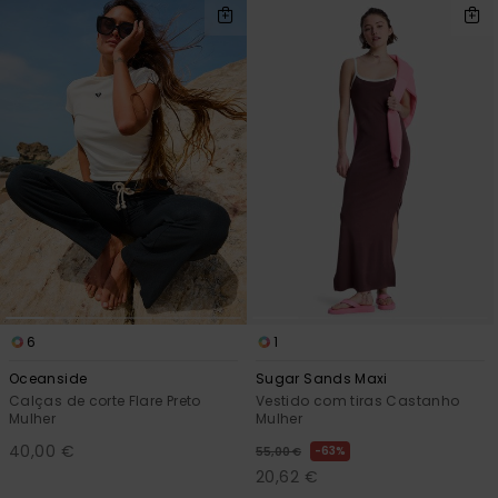
6
1
Oceanside
Sugar Sands Maxi
Calças de corte Flare Preto
Vestido com tiras Castanho
Mulher
Mulher
40,00 €
63%
55,00 €
20,62 €