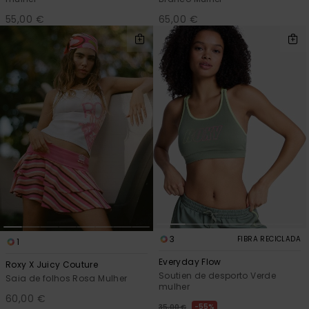
55,00 €
65,00 €
Fitne
Snow
Swim
3
FIBRA RECICLADA
1
Everyday Flow
Roxy X Juicy Couture
Soutien de desporto Verde
Saia de folhos Rosa Mulher
mulher
60,00 €
55%
35,00 €