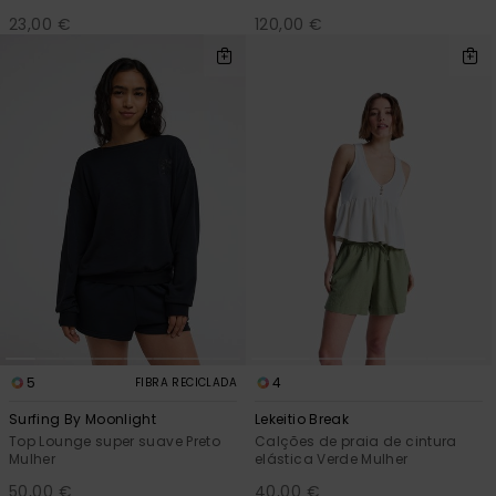
23,00 €
120,00 €
5
4
FIBRA RECICLADA
Surfing By Moonlight
Lekeitio Break
Top Lounge super suave Preto
Calções de praia de cintura
Mulher
elástica Verde Mulher
50,00 €
40,00 €