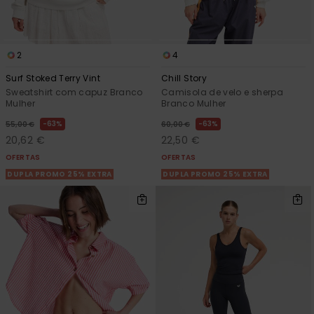
2
4
Surf Stoked Terry Vint
Chill Story
Sweatshirt com capuz Branco
Camisola de velo e sherpa
Mulher
Branco Mulher
63%
63%
55,00 €
60,00 €
20,62 €
22,50 €
OFERTAS
OFERTAS
DUPLA PROMO 25% EXTRA
DUPLA PROMO 25% EXTRA