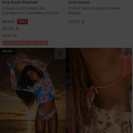
Kick Back Washed
Surfclassic
Casaco camiseiro de
T-shirt sem mangas Verde
bombazina Vermelho mulher
Mulher
20,00 €
55%
80,00 €
36,00 €
OFERTAS
DUPLA PROMO 25% EXTRA
NOVO