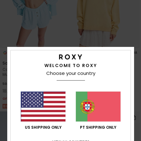
1
2
FIBRA RECICLADA
Salty Bliss Stripe
Lineup Oversized
WELCOME TO ROXY
Calções elásticos Branco
Camisola oversized Amarelo
Choose your country
Mulher
Mulher
63%
63%
50,00 €
65,00 €
18,75 €
24,37 €
OFERTAS
OFERTAS
DUPLA PROMO 25% EXTRA
DUPLA PROMO 25% EXTRA
US SHIPPING ONLY
PT SHIPPING ONLY