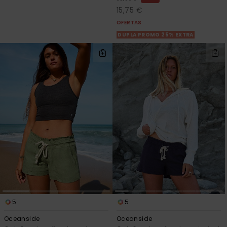
15,75 €
OFERTAS
DUPLA PROMO 25% EXTRA
5
5
Oceanside
Oceanside