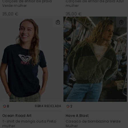
Calções de enfiar de praia
Calções de enfiar de praia Azul
Verde mulher
mulher
35,00 €
35,00 €
8
2
FIBRA RECICLADA
Ocean Road Art
Have A Blast
T-shirt de manga curta Preto
Casaco de bombazina Verde
mulher
Mulher