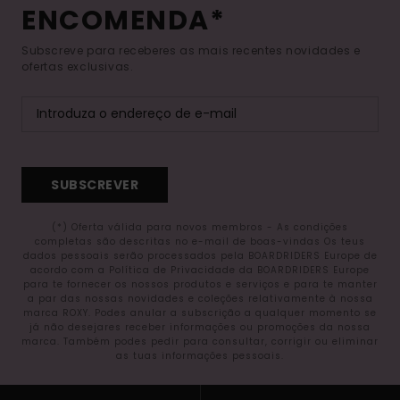
ENCOMENDA*
Subscreve para receberes as mais recentes novidades e
ofertas exclusivas.
SUBSCREVER
(*) Oferta válida para novos membros - As condições
completas são descritas no e-mail de boas-vindas Os teus
dados pessoais serão processados pela BOARDRIDERS Europe de
acordo com a Política de Privacidade da BOARDRIDERS Europe
para te fornecer os nossos produtos e serviços e para te manter
a par das nossas novidades e coleções relativamente à nossa
marca ROXY. Podes anular a subscrição a qualquer momento se
já não desejares receber informações ou promoções da nossa
marca. Também podes pedir para consultar, corrigir ou eliminar
as tuas informações pessoais.