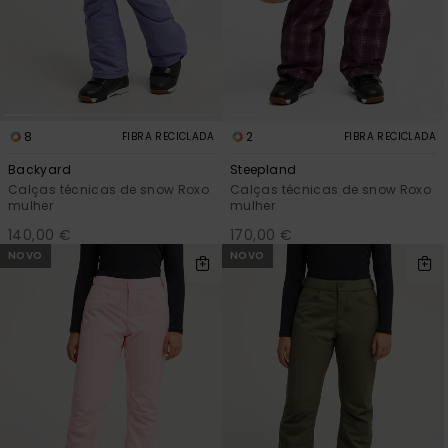
Consultar
as FAQ
CARTÃO PRESENTE
Jumpsuits &
Calça
Malas
Playsuits
Sacos
Escol
LISTA DE DESEJO
Fatos
Calções
Acess
Acess
Snow
8
2
FIBRA RECICLADA
FIBRA RECICLADA
Fato 
Saias
Backyard
Steepland
Calças técnicas de snow Roxo
Calças técnicas de snow Roxo
Licras
mulher
mulher
Acess
140,00 €
170,00 €
Neop
NOVO
NOVO
Vestu
Acess
Calç