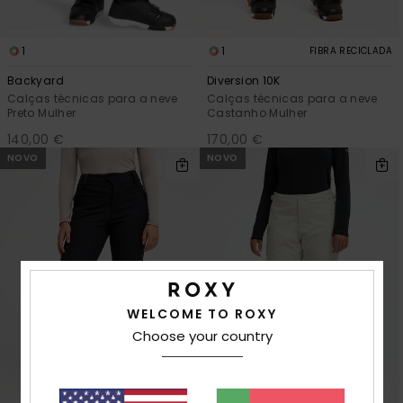
1
1
FIBRA RECICLADA
Backyard
Diversion 10K
Calças técnicas para a neve
Calças técnicas para a neve
Preto Mulher
Castanho Mulher
140,00 €
170,00 €
NOVO
NOVO
WELCOME TO ROXY
Choose your country