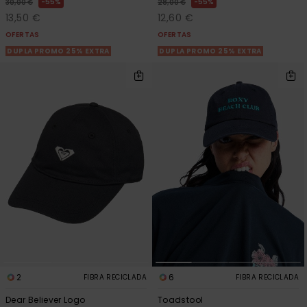
55%
55%
30,00 €
28,00 €
13,50 €
12,60 €
OFERTAS
OFERTAS
DUPLA PROMO 25% EXTRA
DUPLA PROMO 25% EXTRA
2
6
FIBRA RECICLADA
FIBRA RECICLADA
Dear Believer Logo
Toadstool