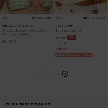
1
2
FIBRA RECICLADA
FIBRA RECICLADA
Roxy X Juicy Couture
Live Forever
Chapéu Bucket reversível em
Boné Azul Mulher
felpa Rosa Mulher
55%
25,00 €
40,00 €
11,25 €
OFERTAS
DUPLA PROMO 25% EXTRA
1
2
PESQUISAS POPULARES