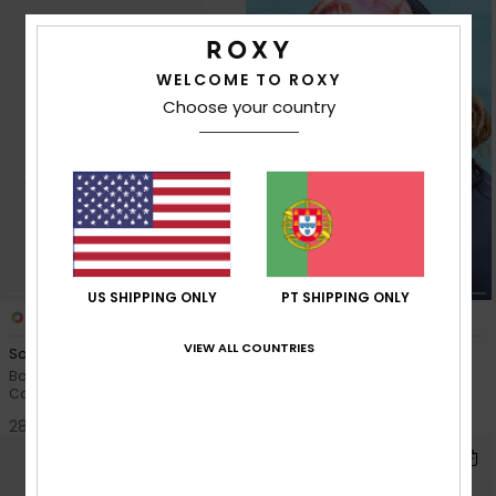
WELCOME TO ROXY
Choose your country
US SHIPPING ONLY
PT SHIPPING ONLY
1
5
VIEW ALL COUNTRIES
Solar Drift
Beautiful Morning
Boné de cinco painéis
Boné Trucker Branco mulher
Castanho Mulher
28,00 €
28,00 €
NOVO