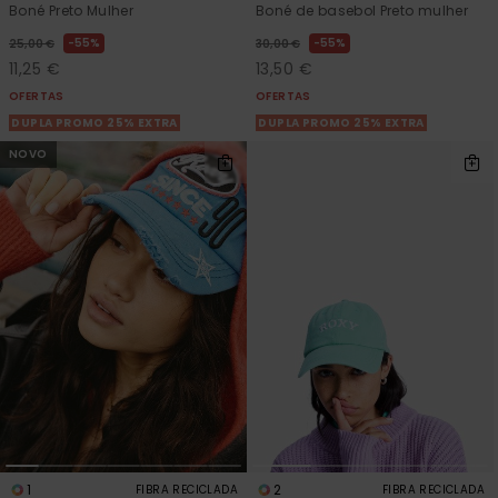
Boné Preto Mulher
Boné de basebol Preto mulher
55%
55%
25,00 €
30,00 €
11,25 €
13,50 €
OFERTAS
OFERTAS
DUPLA PROMO 25% EXTRA
DUPLA PROMO 25% EXTRA
NOVO
1
2
FIBRA RECICLADA
FIBRA RECICLADA