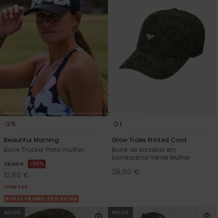
5
1
Beautiful Morning
Glow Tides Printed Cord
Boné Trucker Preto mulher
Boné de basebol em
bombazina Verde Mulher
55%
28,00 €
28,00 €
12,60 €
OFERTAS
DUPLA PROMO 25% EXTRA
NOVO
NOVO