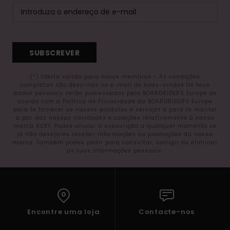
SUBSCREVER
(*) Oferta válida para novos membros - As condições
completas são descritas no e-mail de boas-vindas Os teus
dados pessoais serão processados pela BOARDRIDERS Europe de
acordo com a Política de Privacidade da BOARDRIDERS Europe
para te fornecer os nossos produtos e serviços e para te manter
a par das nossas novidades e coleções relativamente à nossa
marca ROXY. Podes anular a subscrição a qualquer momento se
já não desejares receber informações ou promoções da nossa
marca. Também podes pedir para consultar, corrigir ou eliminar
as tuas informações pessoais.
Encontre uma loja
Contacte-nos