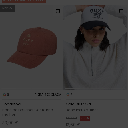
DUPLA PROMO 25% EXTRA
NOVO
6
2
FIBRA RECICLADA
Toadstool
Gold Dust Girl
Boné de basebol Castanho
Boné Preto Mulher
mulher
55%
28,00 €
30,00 €
12,60 €