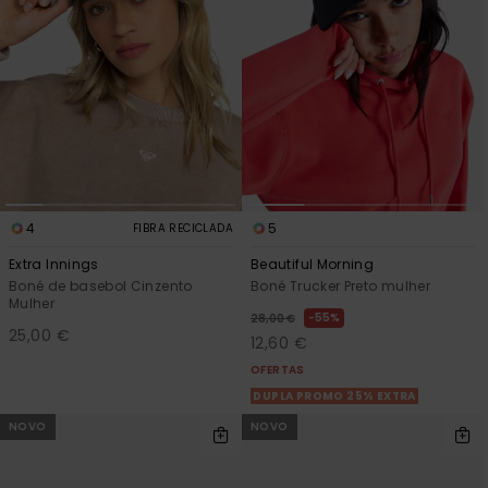
4
5
FIBRA RECICLADA
Extra Innings
Beautiful Morning
Boné de basebol Cinzento
Boné Trucker Preto mulher
Mulher
55%
28,00 €
25,00 €
12,60 €
OFERTAS
DUPLA PROMO 25% EXTRA
NOVO
NOVO