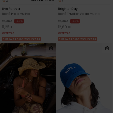
2
1
FIBRA RECICLADA
Live Forever
Brighter Day
Boné Preto Mulher
Boné Trucker Verde Mulher
55%
55%
25,00 €
28,00 €
11,25 €
12,60 €
OFERTAS
OFERTAS
DUPLA PROMO 25% EXTRA
DUPLA PROMO 25% EXTRA