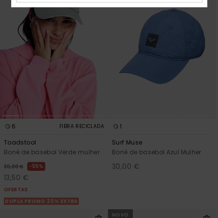
6
1
FIBRA RECICLADA
Toadstool
Surf Muse
Boné de basebol Verde mulher
Boné de basebol Azul Mulher
30,00 €
55%
30,00 €
13,50 €
OFERTAS
DUPLA PROMO 25% EXTRA
NOVO