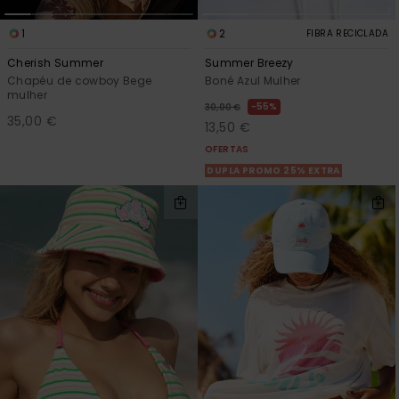
1
2
FIBRA RECICLADA
Cherish Summer
Summer Breezy
Chapéu de cowboy Bege
Boné Azul Mulher
mulher
55%
30,00 €
35,00 €
13,50 €
OFERTAS
DUPLA PROMO 25% EXTRA