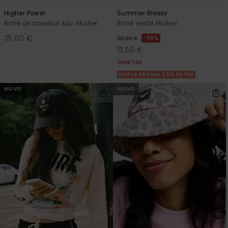
Higher Power
Summer Breezy
Boné de basebol Azul Mulher
Boné Verde Mulher
35,00 €
55%
30,00 €
13,50 €
OFERTAS
DUPLA PROMO 25% EXTRA
NOVO
NOVO