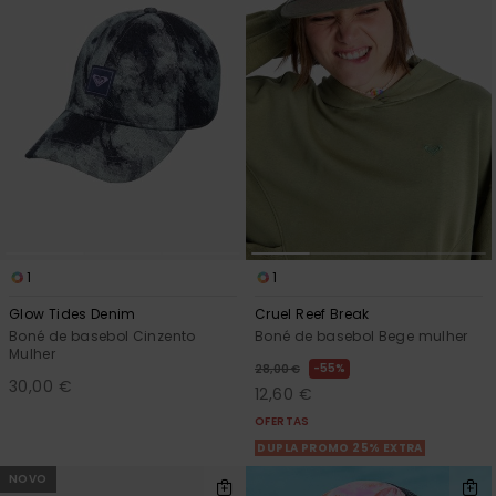
1
1
Glow Tides Denim
Cruel Reef Break
Boné de basebol Cinzento
Boné de basebol Bege mulher
Mulher
55%
28,00 €
30,00 €
12,60 €
OFERTAS
DUPLA PROMO 25% EXTRA
NOVO