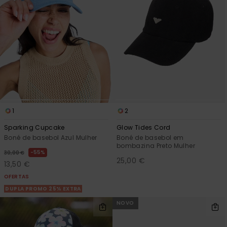
1
2
Sparking Cupcake
Glow Tides Cord
Boné de basebol Azul Mulher
Boné de basebol em
bombazina Preto Mulher
55%
30,00 €
25,00 €
13,50 €
OFERTAS
DUPLA PROMO 25% EXTRA
NOVO