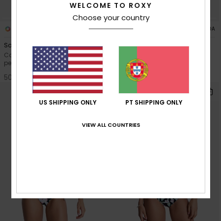
WELCOME TO ROXY
Choose your country
5
5
FIBRA RECICLADA
FIBRA RECICLADA
Solid Essentials TS Set
Solid Essentials TS Set
Conjunto de biquíni de duas
Conjunto de biquíni de duas
peças Tiki Tri Rosa Mulher
peças Tiki Tri Verde Mulher
50,00 €
50,00 €
US SHIPPING ONLY
PT SHIPPING ONLY
VIEW ALL COUNTRIES