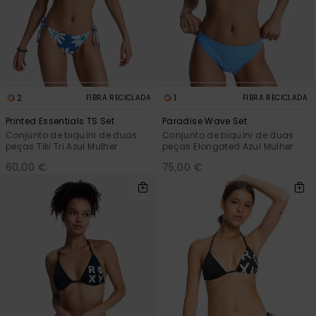
Consultar
as FAQ
CARTÃO PRESENTE
Jumpsuits &
Calça
Malas
Playsuits
Sacos
Escol
LISTA DE DESEJO
Fatos
Calções
Acess
Acess
Snow
2
1
FIBRA RECICLADA
FIBRA RECICLADA
Fato 
Saias
Printed Essentials TS Set
Paradise Wave Set
Conjunto de biquíni de duas
Conjunto de biquíni de duas
Licras
peças Tiki Tri Azul Mulher
peças Elongated Azul Mulher
Acess
60,00 €
75,00 €
Neop
Vestu
Acess
Calç