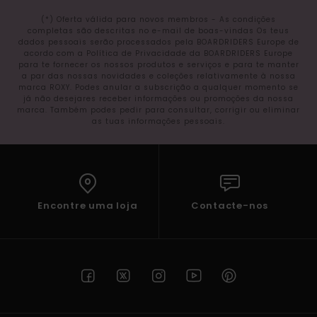
(*) Oferta válida para novos membros - As condições
completas são descritas no e-mail de boas-vindas Os teus
dados pessoais serão processados pela BOARDRIDERS Europe de
acordo com a Política de Privacidade da BOARDRIDERS Europe
para te fornecer os nossos produtos e serviços e para te manter
a par das nossas novidades e coleções relativamente à nossa
marca ROXY. Podes anular a subscrição a qualquer momento se
já não desejares receber informações ou promoções da nossa
marca. Também podes pedir para consultar, corrigir ou eliminar
as tuas informações pessoais.
Encontre uma loja
Contacte-nos