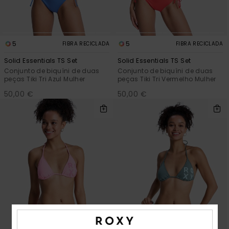
5
5
FIBRA RECICLADA
FIBRA RECICLADA
Solid Essentials TS Set
Solid Essentials TS Set
Conjunto de biquíni de duas
Conjunto de biquíni de duas
peças Tiki Tri Azul Mulher
peças Tiki Tri Vermelho Mulher
50,00 €
50,00 €