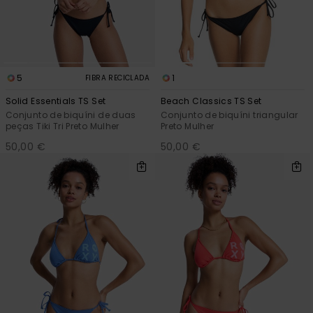
Fitne
Snow
5
1
FIBRA RECICLADA
Solid Essentials TS Set
Beach Classics TS Set
Swim
Conjunto de biquíni de duas
Conjunto de biquíni triangular
peças Tiki Tri Preto Mulher
Preto Mulher
50,00 €
50,00 €