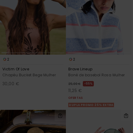
Consultar
as FAQ
CARTÃO PRESENTE
Jumpsuits &
Calça
Malas
Playsuits
Sacos
Escol
LISTA DE DESEJO
Fatos
Calções
Acess
Acess
Snow
Fato 
Saias
2
2
Licras
Acess
Victim Of Love
Brave Lineup
Neop
Chapéu Bucket Bege Mulher
Boné de basebol Rosa Mulher
30,00 €
55%
25,00 €
Vestu
11,25 €
OFERTAS
DUPLA PROMO 25% EXTRA
Acess
Calç