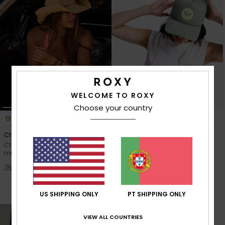
Fitne
Snow
Swim
WELCOME TO ROXY
Choose your country
1
1
Cherish Summer
Brighter Day
Chapéu de cowboy Bege
Boné Trucker Verde Mulher
mulher
55%
28,00 €
35,00 €
12,60 €
OFERTAS
US SHIPPING ONLY
PT SHIPPING ONLY
DUPLA PROMO 25% EXTRA
VIEW ALL COUNTRIES