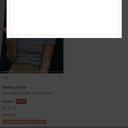
1
Feeling Emby
Chapéu Bucket Azul mulher
55%
35,00 €
15,75 €
OFERTAS
DUPLA PROMO 25% EXTRA