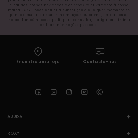
para te fornecer os nossos produtos e serviços e para te manter
a par das nossas novidades e coleções relativamente à nossa
marca ROXY. Podes anular a subscrição a qualquer momento se
já não desejares receber informações ou promoções da nossa
marca. Também podes pedir para consultar, corrigir ou eliminar
as tuas informações pessoais.
Encontre uma loja
Contacte-nos
AJUDA
ROXY