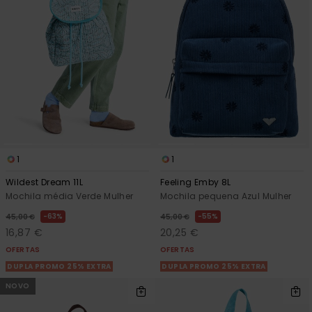
1
1
Wildest Dream 11L
Feeling Emby 8L
Mochila média Verde Mulher
Mochila pequena Azul Mulher
63%
55%
45,00 €
45,00 €
16,87 €
20,25 €
OFERTAS
OFERTAS
DUPLA PROMO 25% EXTRA
DUPLA PROMO 25% EXTRA
NOVO