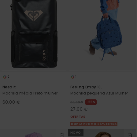
Fitne
Snow
Swim
2
1
Need It
Feeling Emby 13L
Mochila média Preto mulher
Mochila pequena Azul Mulher
60,00 €
55%
60,00 €
27,00 €
OFERTAS
DUPLA PROMO 25% EXTRA
NOVO