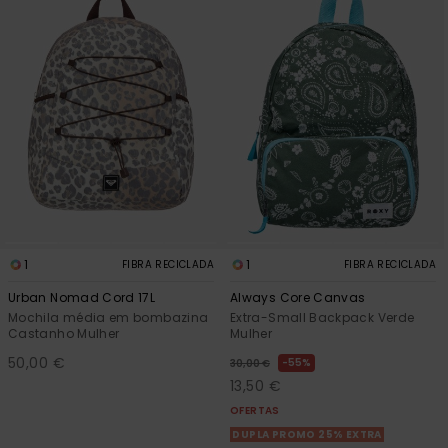
1
1
FIBRA RECICLADA
FIBRA RECICLADA
Urban Nomad Cord 17L
Always Core Canvas
Mochila média em bombazina
Extra-Small Backpack Verde
Castanho Mulher
Mulher
50,00 €
55%
30,00 €
13,50 €
OFERTAS
DUPLA PROMO 25% EXTRA