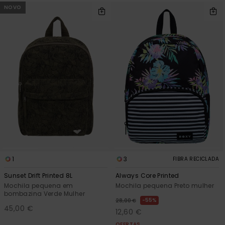
NOVO
1
3
FIBRA RECICLADA
Sunset Drift Printed 8L
Always Core Printed
Mochila pequena em
Mochila pequena Preto mulher
bombazina Verde Mulher
55%
28,00 €
45,00 €
12,60 €
OFERTAS