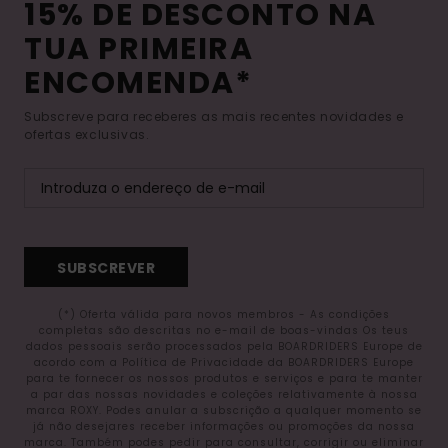
15% DE DESCONTO NA
TUA PRIMEIRA
ENCOMENDA*
Subscreve para receberes as mais recentes novidades e
ofertas exclusivas.
SUBSCREVER
(*) Oferta válida para novos membros - As condições
completas são descritas no e-mail de boas-vindas Os teus
dados pessoais serão processados pela BOARDRIDERS Europe de
acordo com a Política de Privacidade da BOARDRIDERS Europe
para te fornecer os nossos produtos e serviços e para te manter
a par das nossas novidades e coleções relativamente à nossa
marca ROXY. Podes anular a subscrição a qualquer momento se
já não desejares receber informações ou promoções da nossa
marca. Também podes pedir para consultar, corrigir ou eliminar