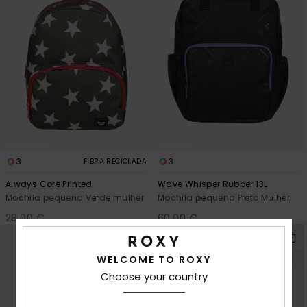
3
3
FIBRA RECICLADA
Always Core Printed
Wave Whisper Rubber 13L
Mochila pequena Verde mulher
Mochila pequena Preto Mulher
28,00 €
60,00 €
NOVO
WELCOME TO ROXY
Choose your country