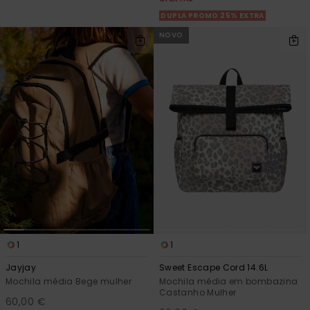
DUPLA PROMO 25% EXTRA
NOVO
1
1
Jayjay
Sweet Escape Cord 14.6L
Mochila média Bege mulher
Mochila média em bombazina
Castanho Mulher
60,00 €