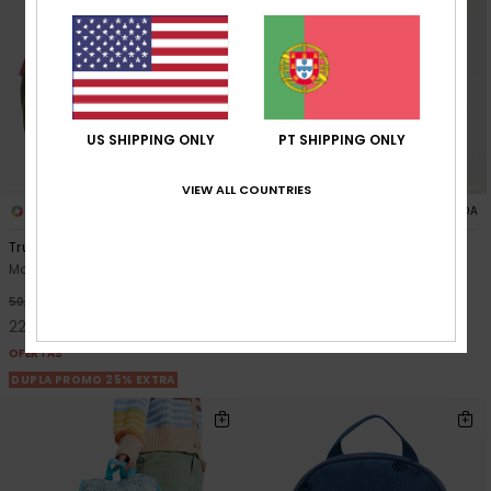
US SHIPPING ONLY
PT SHIPPING ONLY
VIEW ALL COUNTRIES
1
1
FIBRA RECICLADA
True Color 15L
Urban Nomad 17L
Mochila média Verde Mulher
Mochila média Roxo Mulher
50,00 €
55%
50,00 €
22,50 €
OFERTAS
DUPLA PROMO 25% EXTRA