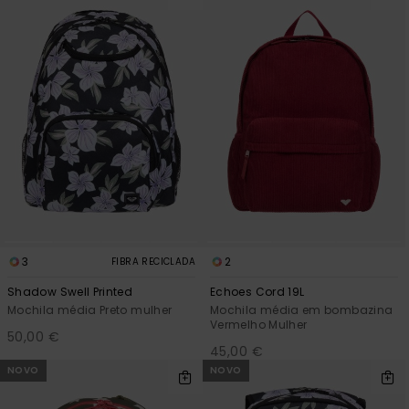
3
2
FIBRA RECICLADA
Shadow Swell Printed
Echoes Cord 19L
Mochila média Preto mulher
Mochila média em bombazina
Vermelho Mulher
50,00 €
45,00 €
NOVO
NOVO