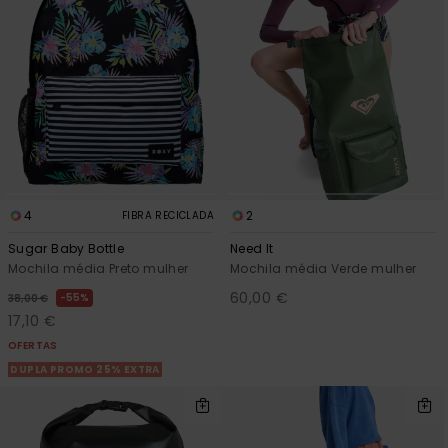
Consultar
as FAQ
CARTÃO PRESENTE
Jumpsuits &
Calça
Malas
Playsuits
Sacos
Escol
LISTA DE DESEJO
Fatos
Calções
Acess
Acess
Snow
Fato 
Saias
Licras
4
2
FIBRA RECICLADA
Acess
Neop
Sugar Baby Bottle
Need It
Mochila média Preto mulher
Mochila média Verde mulher
60,00 €
55%
Vestu
38,00 €
17,10 €
OFERTAS
Acess
DUPLA PROMO 25% EXTRA
Calç