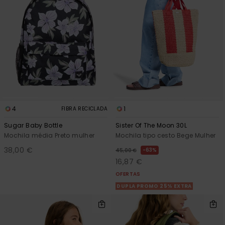
4
1
FIBRA RECICLADA
Sugar Baby Bottle
Sister Of The Moon 30L
Mochila média Preto mulher
Mochila tipo cesto Bege Mulher
38,00 €
63%
45,00 €
16,87 €
OFERTAS
DUPLA PROMO 25% EXTRA