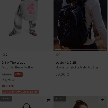
2
1
Drink The Wave
Jayjay 2.0 21L
Mochila Bege Mulher
Mochila média Preto Mulher
60,00 €
55%
45,00 €
20,25 €
OFERTAS
DUPLA PROMO 25% EXTRA
NOVO
NOVO