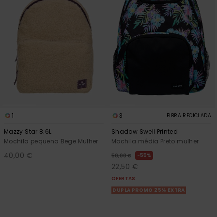
1
3
FIBRA RECICLADA
Mazzy Star 8.6L
Shadow Swell Printed
Mochila pequena Bege Mulher
Mochila média Preto mulher
40,00 €
55%
50,00 €
22,50 €
OFERTAS
DUPLA PROMO 25% EXTRA