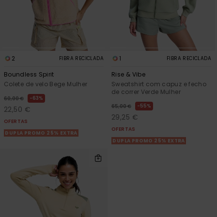
2
1
FIBRA RECICLADA
FIBRA RECICLADA
Boundless Spirit
Rise & Vibe
Colete de velo Bege Mulher
Sweatshirt com capuz e fecho
de correr Verde Mulher
63%
60,00 €
55%
65,00 €
22,50 €
29,25 €
OFERTAS
OFERTAS
DUPLA PROMO 25% EXTRA
DUPLA PROMO 25% EXTRA