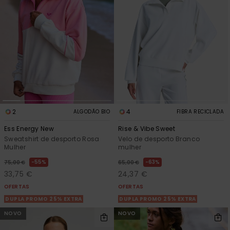
Consultar
as FAQ
CARTÃO PRESENTE
Jumpsuits &
Calça
Malas
Playsuits
Sacos
Escol
LISTA DE DESEJO
Fatos
Calções
Acess
Acess
Snow
Fato 
Saias
Licras
2
4
ALGODÃO BIO
FIBRA RECICLADA
Acess
Neop
Ess Energy New
Rise & Vibe Sweet
Sweatshirt de desporto Rosa
Velo de desporto Branco
Mulher
mulher
Vestu
55%
63%
75,00 €
65,00 €
33,75 €
24,37 €
Acess
OFERTAS
OFERTAS
DUPLA PROMO 25% EXTRA
DUPLA PROMO 25% EXTRA
NOVO
NOVO
Calç