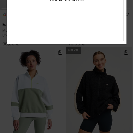
1
1
ALGODÃO BIO
FIBRA RECICLADA
Ess Energy Elevated
Boundless Spirit Zippered
Moletom esportivo com zíper
Casaco de sherpa Branco
Branco Mulher
mulher
90,00 €
75,00 €
NOVO