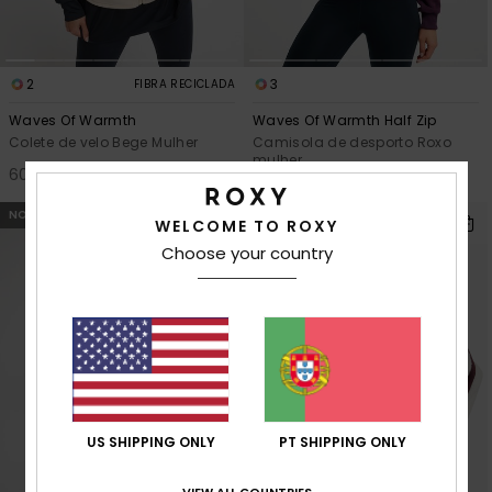
2
3
FIBRA RECICLADA
Waves Of Warmth
Waves Of Warmth Half Zip
Colete de velo Bege Mulher
Camisola de desporto Roxo
mulher
60,00 €
65,00 €
NOVO
WELCOME TO ROXY
Choose your country
US SHIPPING ONLY
PT SHIPPING ONLY
VIEW ALL COUNTRIES