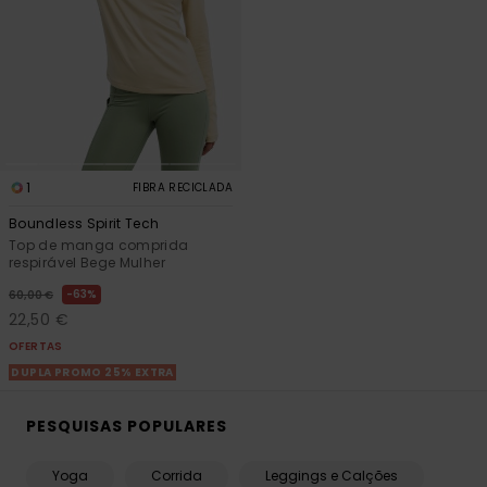
1
FIBRA RECICLADA
Boundless Spirit Tech
Top de manga comprida
respirável Bege Mulher
63%
60,00 €
22,50 €
OFERTAS
DUPLA PROMO 25% EXTRA
PESQUISAS POPULARES
Yoga
Corrida
Leggings e Calções