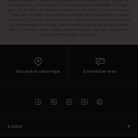
dados pessoais serão processados pela BOARDRIDERS Europe de
acordo com a Política de Privacidade da BOARDRIDERS Europe
para te fornecer os nossos produtos e serviços e para te manter
a par das nossas novidades e coleções relativamente à nossa
marca ROXY. Podes anular a subscrição a qualquer momento se
já não desejares receber informações ou promoções da nossa
marca. Também podes pedir para consultar, corrigir ou eliminar
as tuas informações pessoais.
Encontre uma loja
Contacte-nos
AJUDA