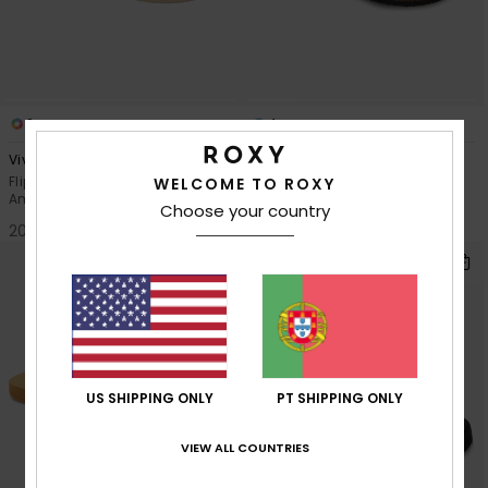
2
4
Viva Higher
Mannae Buckle
Flip Flops de plataforma
Sandálias Preto Mulher
WELCOME TO ROXY
Amarelo Mulher
Choose your country
40,00 €
20,00 €
US SHIPPING ONLY
PT SHIPPING ONLY
VIEW ALL COUNTRIES