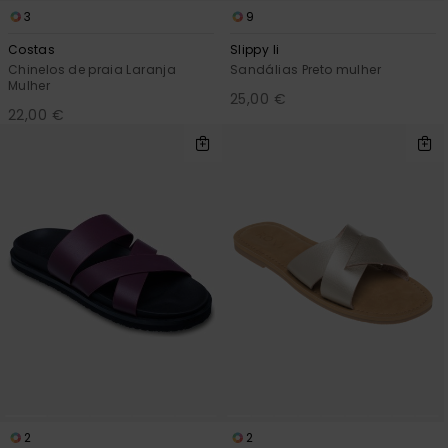
3
9
Costas
Slippy Ii
Chinelos de praia Laranja
Sandálias Preto mulher
Mulher
25,00 €
22,00 €
2
2