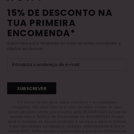
15% DE DESCONTO NA
TUA PRIMEIRA
ENCOMENDA*
Subscreve para receberes as mais recentes novidades e
ofertas exclusivas.
SUBSCREVER
(*) Oferta válida para novos membros - As condições
completas são descritas no e-mail de boas-vindas Os teus
dados pessoais serão processados pela BOARDRIDERS Europe de
acordo com a Política de Privacidade da BOARDRIDERS Europe
para te fornecer os nossos produtos e serviços e para te manter
a par das nossas novidades e coleções relativamente à nossa
marca ROXY. Podes anular a subscrição a qualquer momento se