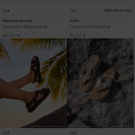
4
2
FIBRA RECICLADA
Mannae Buckle
Vista
Sandálias Bege Mulher
Chinelos Preto Mulher
40,00 €
25,00 €
3
3