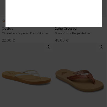
3
3
Costas
Zaho Crossed
Chinelos de praia Preto Mulher
Sandálias Bege Mulher
22,00 €
45,00 €