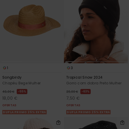
Fitne
Snow
Swim
1
3
Songbirdy
Tropical Snow 2024
Chapéu Bege Mulher
Gorro com dobra Preto Mulher
55%
63%
40,00 €
20,00 €
18,00 €
7,50 €
OFERTAS
OFERTAS
DUPLA PROMO 25% EXTRA
DUPLA PROMO 25% EXTRA