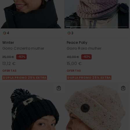
4
3
Winter
Peace Polly
Gorro Cinzento mulher
Gorro Roxo mulher
63%
63%
35,00 €
40,00 €
13,12 €
15,00 €
OFERTAS
OFERTAS
DUPLA PROMO 25% EXTRA
DUPLA PROMO 25% EXTRA