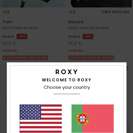
2
2
FIBRA RECICLADA
Tram
Blizzard
Gorro Preto mulher
Gorro Laranja mulher
63%
63%
35,00 €
35,00 €
13,12 €
13,12 €
OFERTAS
OFERTAS
DUPLA PROMO 25% EXTRA
DUPLA PROMO 25% EXTRA
WELCOME TO ROXY
Choose your country