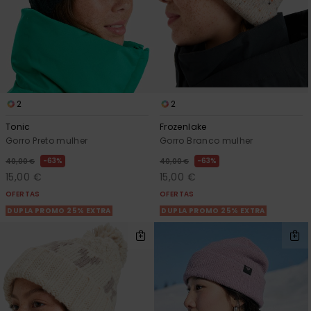
2
2
Tonic
Frozenlake
Gorro Preto mulher
Gorro Branco mulher
63%
63%
40,00 €
40,00 €
15,00 €
15,00 €
OFERTAS
OFERTAS
DUPLA PROMO 25% EXTRA
DUPLA PROMO 25% EXTRA