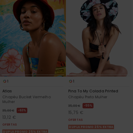
1
1
Atlas
Pina To My Colada Printed
Chapéu Bucket Vermelho
Chapéu Preto Mulher
Mulher
55%
35,00 €
63%
35,00 €
15,75 €
13,12 €
OFERTAS
OFERTAS
DUPLA PROMO 25% EXTRA
DUPLA PROMO 25% EXTRA