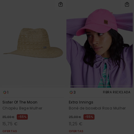
1
3
FIBRA RECICLADA
Sister Of The Moon
Extra Innings
Chapéu Bege Mulher
Boné de basebol Rosa Mulher
55%
55%
35,00 €
25,00 €
15,75 €
11,25 €
OFERTAS
OFERTAS