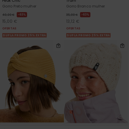
Peak Chic
Tram
Gorro Preto mulher
Gorro Branco mulher
63%
63%
40,00 €
35,00 €
15,00 €
13,12 €
OFERTAS
OFERTAS
DUPLA PROMO 25% EXTRA
DUPLA PROMO 25% EXTRA