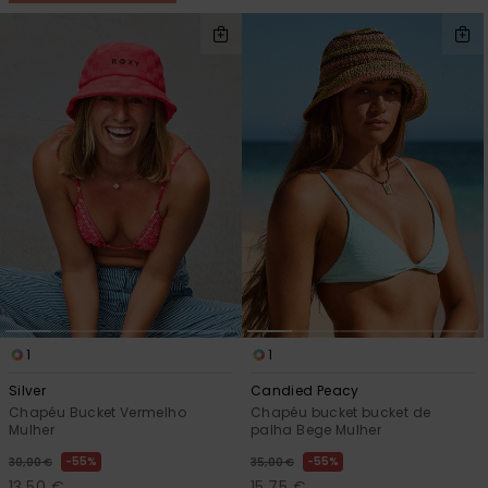
1
1
Silver
Candied Peacy
Chapéu Bucket Vermelho
Chapéu bucket bucket de
Mulher
palha Bege Mulher
55%
55%
30,00 €
35,00 €
13,50 €
15,75 €