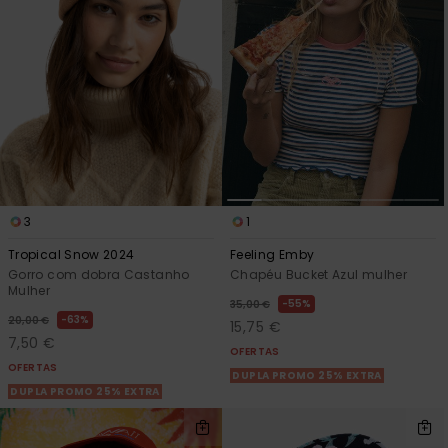
3
1
Tropical Snow 2024
Feeling Emby
Gorro com dobra Castanho
Chapéu Bucket Azul mulher
Mulher
55%
35,00 €
63%
20,00 €
15,75 €
7,50 €
OFERTAS
OFERTAS
DUPLA PROMO 25% EXTRA
DUPLA PROMO 25% EXTRA