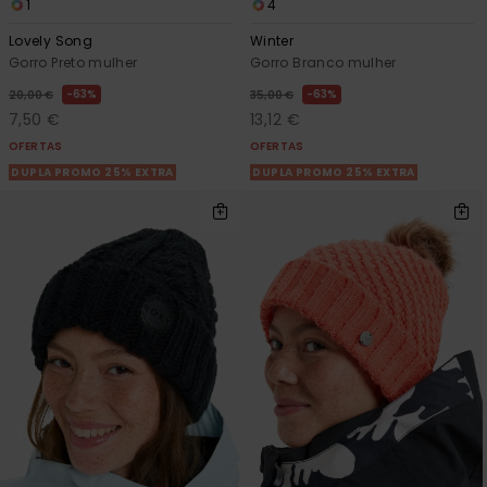
1
4
Lovely Song
Winter
Gorro Preto mulher
Gorro Branco mulher
63%
63%
20,00 €
35,00 €
7,50 €
13,12 €
OFERTAS
OFERTAS
DUPLA PROMO 25% EXTRA
DUPLA PROMO 25% EXTRA