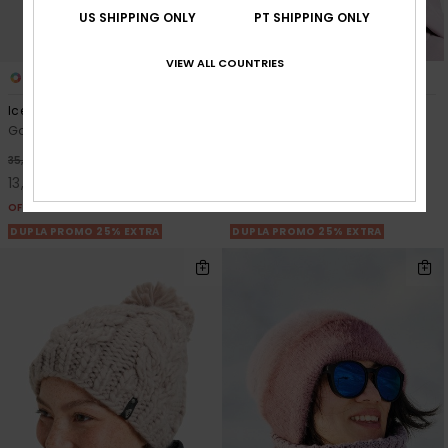
US SHIPPING ONLY
PT SHIPPING ONLY
VIEW ALL COUNTRIES
2
2
Icevalley
Icevalley
Gorro Preto mulher
Gorro Roxo mulher
63%
63%
35,00 €
35,00 €
13,12 €
13,12 €
OFERTAS
OFERTAS
DUPLA PROMO 25% EXTRA
DUPLA PROMO 25% EXTRA