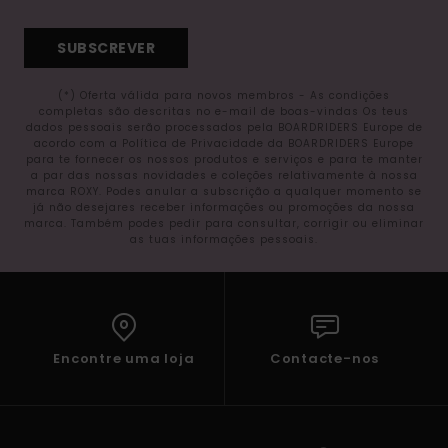
SUBSCREVER
(*) Oferta válida para novos membros - As condições
completas são descritas no e-mail de boas-vindas Os teus
dados pessoais serão processados pela BOARDRIDERS Europe de
acordo com a Política de Privacidade da BOARDRIDERS Europe
para te fornecer os nossos produtos e serviços e para te manter
a par das nossas novidades e coleções relativamente à nossa
marca ROXY. Podes anular a subscrição a qualquer momento se
já não desejares receber informações ou promoções da nossa
marca. Também podes pedir para consultar, corrigir ou eliminar
as tuas informações pessoais.
Encontre uma loja
Contacte-nos