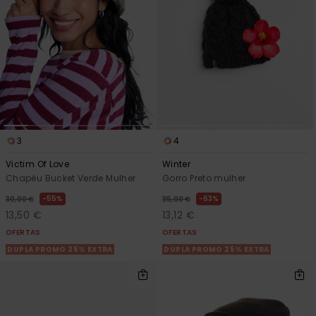
Consultar
as FAQ
CARTÃO PRESENTE
Jumpsuits &
Calça
Malas
Playsuits
Sacos
Escol
LISTA DE DESEJO
Fatos
Calções
Acess
Acess
Snow
Fato 
Saias
3
4
Licras
Acess
Victim Of Love
Winter
Neop
Chapéu Bucket Verde Mulher
Gorro Preto mulher
55%
63%
30,00 €
35,00 €
Vestu
13,50 €
13,12 €
OFERTAS
OFERTAS
DUPLA PROMO 25% EXTRA
DUPLA PROMO 25% EXTRA
Acess
Calç