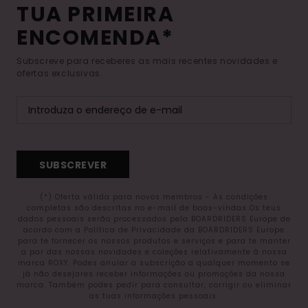
TUA PRIMEIRA
ENCOMENDA*
Subscreve para receberes as mais recentes novidades e
ofertas exclusivas.
SUBSCREVER
(*) Oferta válida para novos membros - As condições
completas são descritas no e-mail de boas-vindas Os teus
dados pessoais serão processados pela BOARDRIDERS Europe de
acordo com a Política de Privacidade da BOARDRIDERS Europe
para te fornecer os nossos produtos e serviços e para te manter
a par das nossas novidades e coleções relativamente à nossa
marca ROXY. Podes anular a subscrição a qualquer momento se
já não desejares receber informações ou promoções da nossa
marca. Também podes pedir para consultar, corrigir ou eliminar
as tuas informações pessoais.