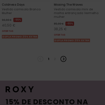
Coldness Days
Missing The Waves
Vestido camisola Branco
Vestido camisola mini de
Mulher
malha entrançada Vermelho
mulher
55%
90,00 €
55%
85,00 €
40,50 €
38,25 €
OFERTAS
OFERTAS
DUPLA PROMO 25% EXTRA
DUPLA PROMO 25% EXTRA
1
2
15% DE DESCONTO NA