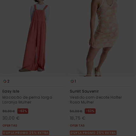
Fitne
Snow
Swim
2
1
Easy Isle
Sunlit Souvenir
Macacão de perna larga
Vestido com decote Halter
Laranja Mulher
Rosa Mulher
63%
63%
80,00 €
50,00 €
30,00 €
18,75 €
OFERTAS
OFERTAS
DUPLA PROMO 25% EXTRA
DUPLA PROMO 25% EXTRA