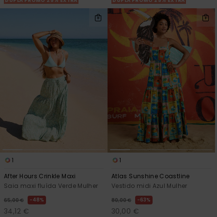
DUPLA PROMO 25% EXTRA
DUPLA PROMO 25% EXTRA
1
1
After Hours Crinkle Maxi
Atlas Sunshine Coastline
Saia maxi fluída Verde Mulher
Vestido midi Azul Mulher
48%
63%
65,00 €
80,00 €
34,12 €
30,00 €