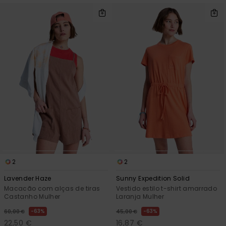
2
2
Lavender Haze
Sunny Expedition Solid
Macacão com alças de tiras
Vestido estilo t-shirt amarrado
Castanho Mulher
Laranja Mulher
63%
63%
60,00 €
45,00 €
22,50 €
16,87 €