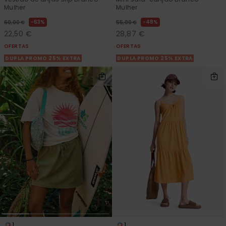
Mulher
Mulher
63%
48%
60,00 €
55,00 €
22,50 €
28,87 €
OFERTAS
OFERTAS
DUPLA PROMO 25% EXTRA
DUPLA PROMO 25% EXTRA
1
1