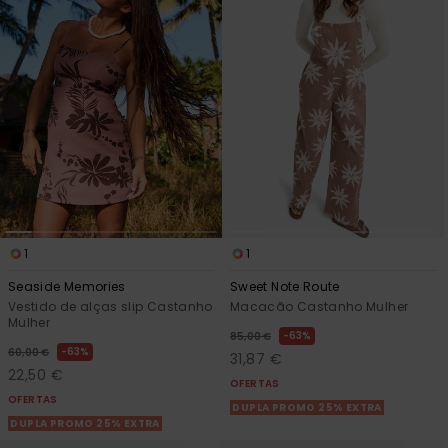
1
1
Seaside Memories
Sweet Note Route
Vestido de alças slip Castanho
Macacão Castanho Mulher
Mulher
63%
85,00 €
63%
60,00 €
31,87 €
22,50 €
OFERTAS
OFERTAS
DUPLA PROMO 25% EXTRA
DUPLA PROMO 25% EXTRA