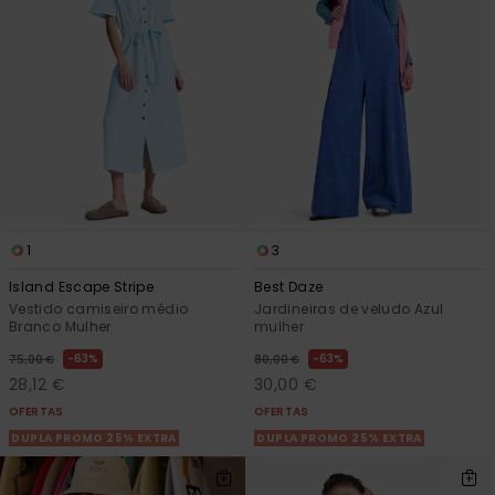
1
3
Island Escape Stripe
Best Daze
Vestido camiseiro médio
Jardineiras de veludo Azul
Branco Mulher
mulher
63%
63%
75,00 €
80,00 €
28,12 €
30,00 €
OFERTAS
OFERTAS
DUPLA PROMO 25% EXTRA
DUPLA PROMO 25% EXTRA