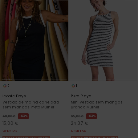
2
1
Iconic Days
Pura Playa
Vestido de malha canelada
Mini vestido sem mangas
sem mangas Preto Mulher
Branco Mulher
63%
63%
40,00 €
65,00 €
15,00 €
24,37 €
OFERTAS
OFERTAS