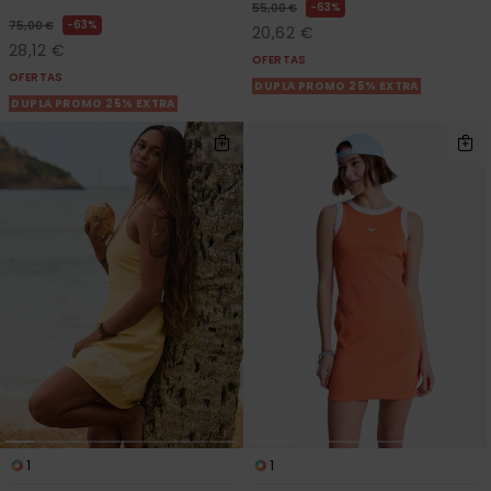
63%
55,00 €
63%
75,00 €
20,62 €
28,12 €
OFERTAS
OFERTAS
DUPLA PROMO 25% EXTRA
DUPLA PROMO 25% EXTRA
1
1