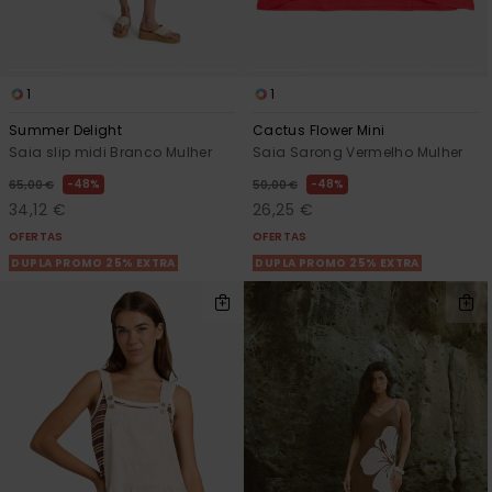
1
1
Summer Delight
Cactus Flower Mini
Saia slip midi Branco Mulher
Saia Sarong Vermelho Mulher
48%
48%
65,00 €
50,00 €
34,12 €
26,25 €
OFERTAS
OFERTAS
DUPLA PROMO 25% EXTRA
DUPLA PROMO 25% EXTRA