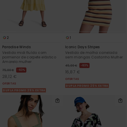
2
1
Paradise Winds
Iconic Days Stripes
Vestido midi fluído com
Vestido de malha canelada
pormenor de corpete elástico
sem mangas Castanho Mulher
Amarelo mulher
63%
45,00 €
63%
75,00 €
16,87 €
28,12 €
OFERTAS
OFERTAS
DUPLA PROMO 25% EXTRA
DUPLA PROMO 25% EXTRA