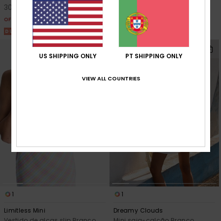
30,00 €
16,87 €
OFERTAS
OFERTAS
DUPLA PROMO 25% EXTRA
DUPLA PROMO 25% EXTRA
US SHIPPING ONLY
PT SHIPPING ONLY
VIEW ALL COUNTRIES
1
1
Limitless Mini
Dreamy Clouds
Vestido de alças slip Branco
Mini saia-calção Branco