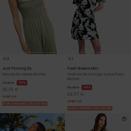
3
1
Just Passing By
Fresh Breeze Mini
Macacão Verde Mulher
Vestido de manga curta Preto
Mulher
63%
70,00 €
63%
65,00 €
26,25 €
24,37 €
OFERTAS
OFERTAS
DUPLA PROMO 25% EXTRA
DUPLA PROMO 25% EXTRA