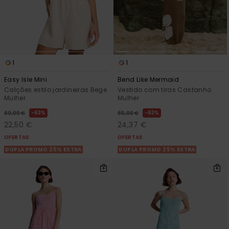
1
1
Easy Isle Mini
Bend Like Mermaid
Calções estilo jardineiras Bege
Vestido com tiras Castanho
Mulher
Mulher
63%
63%
60,00 €
65,00 €
22,50 €
24,37 €
OFERTAS
OFERTAS
DUPLA PROMO 25% EXTRA
DUPLA PROMO 25% EXTRA