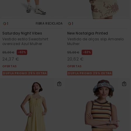
1
1
FIBRA RECICLADA
Saturday Night Vibes
New Nostalgia Printed
Vestido estilo Sweatshirt
Vestido de alças slip Amarelo
oversized Azul Mulher
Mulher
63%
63%
65,00 €
55,00 €
24,37 €
20,62 €
OFERTAS
OFERTAS
DUPLA PROMO 25% EXTRA
DUPLA PROMO 25% EXTRA