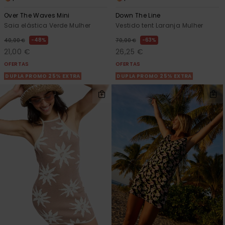
Over The Waves Mini
Down The Line
Saia elástica Verde Mulher
Vestido tent Laranja Mulher
48%
63%
40,00 €
70,00 €
21,00 €
26,25 €
OFERTAS
OFERTAS
DUPLA PROMO 25% EXTRA
DUPLA PROMO 25% EXTRA