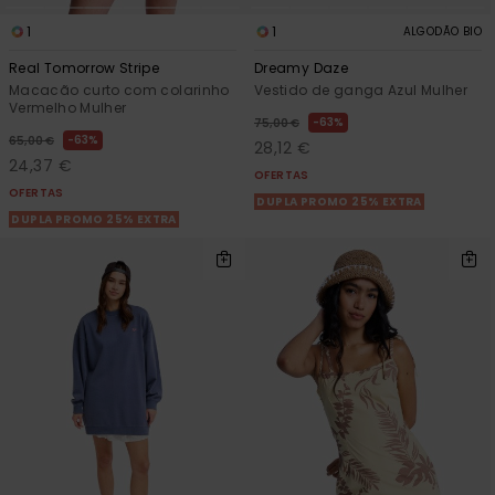
1
1
ALGODÃO BIO
Real Tomorrow Stripe
Dreamy Daze
Macacão curto com colarinho
Vestido de ganga Azul Mulher
Vermelho Mulher
63%
75,00 €
63%
65,00 €
28,12 €
24,37 €
OFERTAS
OFERTAS
DUPLA PROMO 25% EXTRA
DUPLA PROMO 25% EXTRA