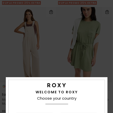
DUPLA PROMO 25% EXTRA
DUPLA PROMO 25% EXTRA
2
2
WELCOME TO ROXY
Easy Isle
Sunny Expedition Solid
Choose your country
Macacão de perna larga Bege
Vestido estilo t-shirt amarrado
Mulher
Verde Mulher
63%
63%
80,00 €
45,00 €