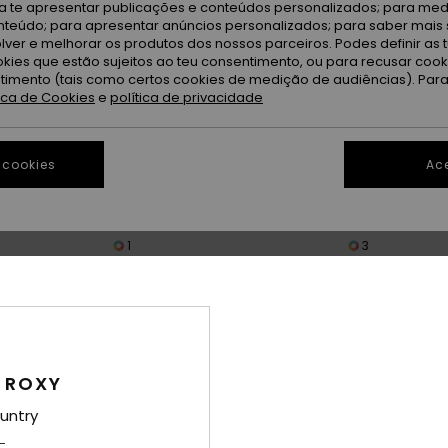
ra te apresentar publicações e conteúdos personalizados; para medi
eúdo; para apresentar anúncios personalizados; para saber mais 
lver e melhorar os produtos dos nossos parceiros. Podes definir as 
okies que estão sujeitos ao teu consentimento, ou para recusar coo
ntimento (tais como certos cookies de medição de audiências). Par
tica de Cookies
e
política de privacidade
 cookies
Ace
1
3
Kashmir
Freebird MIPS
snow Preto
Capacete de ski e snow Preto
Capacete de sk
mulher
Branco mulher
90,00 €
100,00 €
 ROXY
untry