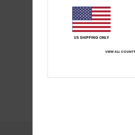
US SHIPPING ONLY
VIEW ALL COUNTR
3
Freebird MIPS®
Capacete de skate 
mulher
100,00 €