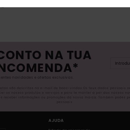
NE
SCONTO NA TUA
ENCOMENDA*
entes novidades e ofertas exclusivas.
letas são descritas no e-mail de boas-vindas Os teus dados pessoais 
ecer os nossos produtos e serviços e para te manter a par das nossas n
s receber informações ou promoções da nossa marca. Também podes pedi
pessoais.
AJUDA