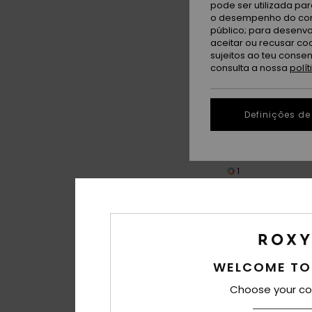
pode ser utilizada pa
o desempenho do cont
público; para desenvo
aceitar ou recusar co
sujeitos ao teu conse
consulta a nossa
polí
Definições de
1
Backin MIPS®
Capacete de ski e 
mulher
160,00 €
WELCOME TO
Choose your co