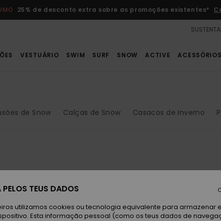
ROMO
25% de desconto extra sobre as promoções existentes*
C
SUSTENTA
ÕES
VESTUÁRIO
SWIM
SURF
SNOW
ACTIVE
ACESSÓRIO
usões de Snow
Calças de Snow
Casacos de Inverno
P
 PELOS TEUS DADOS
C
iros utilizamos cookies ou tecnologia equivalente para armazenar 
spositivo. Esta informação pessoal (como os teus dados de navega