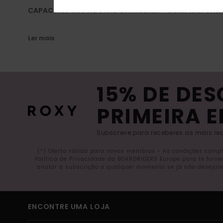
CAPACETES SNOWBOARD DA MULHER - COMPRAR ONLI
Ler mais
15% DE DE
PRIMEIRA 
Subscreve para receberes as mais rec
(*) Oferta válida para novos membros - As condições comp
Política de Privacidade da BOARDRIDERS Europe para te forn
anular a subscrição a qualquer momento se já não desejare
ENCONTRE UMA LOJA