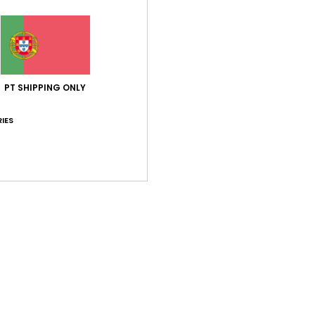
PT SHIPPING ONLY
IES
2
2
Angie
Angie
ski e snow Roxo
Capacete de ski e snow Preto
Capacete de sk
mulher
mulher
100,00 €
100,00 €