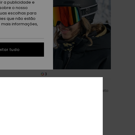
r a publicidade e
sobre o nosso
tuas escolhas para
kies que não estão
a mais informações,
itar tudo
3
®
Freebird MIPS®
ate ski e snow
Capacete de skate ski e snow Preto
mulher
100,00 €