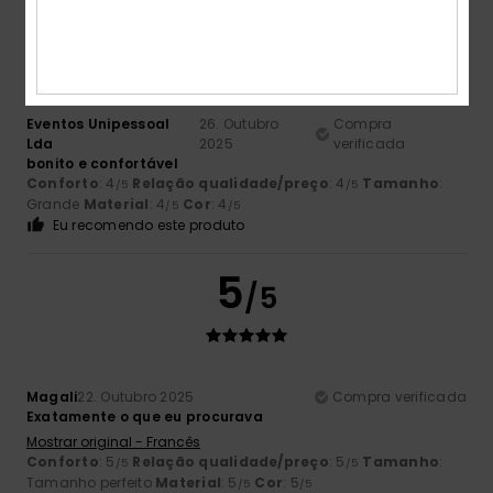
4
/5
Eventos Unipessoal
26. Outubro
Compra
Lda
2025
verificada
bonito e confortável
Conforto
: 4
Relação qualidade/preço
: 4
Tamanho
:
/5
/5
Grande
Material
: 4
Cor
: 4
/5
/5
Eu recomendo este produto
5
/5
Magali
22. Outubro 2025
Compra verificada
Exatamente o que eu procurava
Mostrar original - Francês
Conforto
: 5
Relação qualidade/preço
: 5
Tamanho
:
/5
/5
Tamanho perfeito
Material
: 5
Cor
: 5
/5
/5