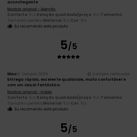
aconchegante
Mostrar original - Alemão
Conforto
: 5
Relação qualidade/preço
: 4
Tamanho
:
/5
/5
Tamanho perfeito
Material
: 5
Cor
: 5
/5
/5
Eu recomendo este produto
5
/5
Miss
10. Outubro 2025
Compra verificada
Entrega rápida, excelente qualidade, muito confortável e
com um visual fantástico.
Mostrar original - Inglês
Conforto
: 5
Relação qualidade/preço
: 5
Tamanho
:
/5
/5
Tamanho perfeito
Material
: 5
Cor
: 5
/5
/5
Eu recomendo este produto
5
/5