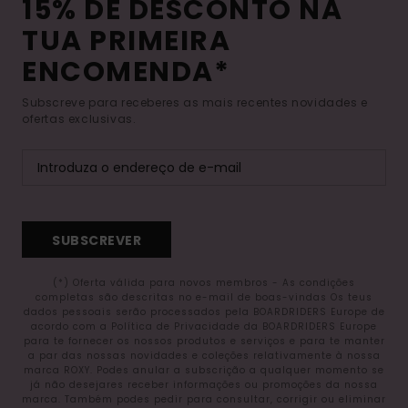
15% DE DESCONTO NA
TUA PRIMEIRA
ENCOMENDA*
Subscreve para receberes as mais recentes novidades e
ofertas exclusivas.
SUBSCREVER
(*) Oferta válida para novos membros - As condições
completas são descritas no e-mail de boas-vindas Os teus
dados pessoais serão processados pela BOARDRIDERS Europe de
acordo com a Política de Privacidade da BOARDRIDERS Europe
para te fornecer os nossos produtos e serviços e para te manter
a par das nossas novidades e coleções relativamente à nossa
marca ROXY. Podes anular a subscrição a qualquer momento se
já não desejares receber informações ou promoções da nossa
marca. Também podes pedir para consultar, corrigir ou eliminar