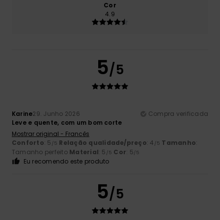
Cor
4.9
5
/5
Karine
29. Junho 2026
Compra verificada
Leve e quente, com um bom corte
Mostrar original - Francês
Conforto
: 5
Relação qualidade/preço
: 4
Tamanho
:
/5
/5
Tamanho perfeito
Material
: 5
Cor
: 5
/5
/5
Eu recomendo este produto
5
/5