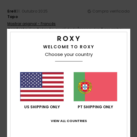
Erell
31. Outubro 2025
Compra verificada
Topo
Mostrar original - Francês
Conforto
: 5
Relação qualidade/preço
: 4
Tamanho
:
/5
/5
Tamanho perfeito
Material
: 5
Cor
: 5
/5
/5
Eu recomendo este produto
WELCOME TO ROXY
Choose your country
5
/5
Celine
27. Outubro 2025
Compra verificada
Agora também tenho essa cor, porque já tinha a cinza-
preta e simplesmente adoro!
Mostrar original - Alemão
US SHIPPING ONLY
PT SHIPPING ONLY
Conforto
: 5
Relação qualidade/preço
: 4
Tamanho
:
/5
/5
Tamanho perfeito
Material
: 5
Cor
: 5
/5
/5
VIEW ALL COUNTRIES
Eu recomendo este produto