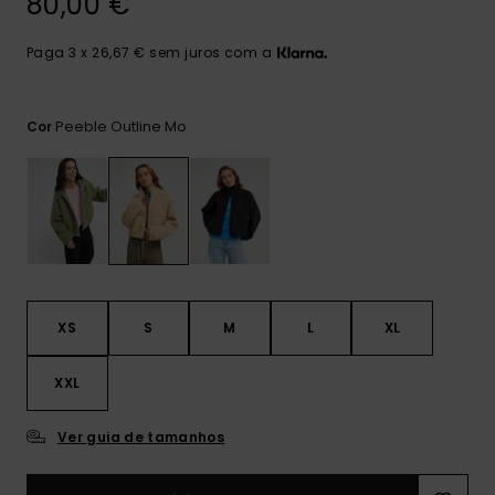
80,00 €
Consultar
as FAQ
CARTÃO PRESENTE
Jumpsuits &
Calça
Malas
Playsuits
Sacos
Paga 3 x 26,67 € sem juros com a
Escol
LISTA DE DESEJO
Fatos
Calções
Acess
Peeble Outline Mo
Cor
Acess
Snow
Fato 
Saias
Licras
Acess
Neop
XS
S
M
L
XL
Vestu
XXL
Acess
Ver guia de tamanhos
Calç