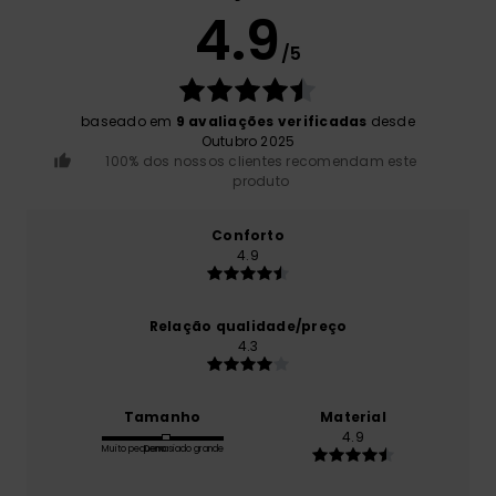
4.9
/5
baseado em
9 avaliações verificadas
desde
Outubro 2025
100% dos nossos clientes recomendam este
produto
Conforto
4.9
Relação qualidade/preço
4.3
Tamanho
Material
4.9
Muito pequeno
Demasiado grande