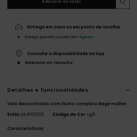
Adicionar ao cesto
Fitne
Entrega em casa ou em ponto de recolha
Snow
Entrega prevista a partir de
11 Agosto
Swim
Consulte a disponibilidade na loja
Selecione um tamanho
Detalhes e funcionalidades
Velo descontraído com fecho completo Bege mulher
Estilo
ERJPF03212
Código de Cor
tgj8
Características