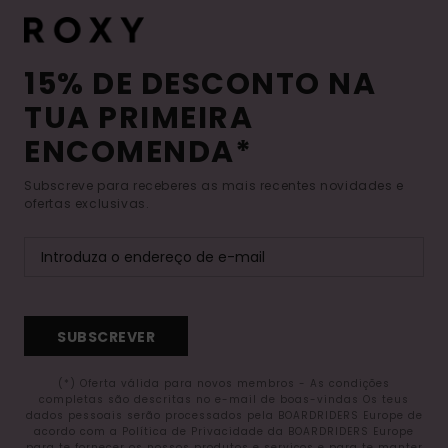
15% DE DESCONTO NA
TUA PRIMEIRA
ENCOMENDA*
Subscreve para receberes as mais recentes novidades e
ofertas exclusivas.
SUBSCREVER
(*) Oferta válida para novos membros - As condições
completas são descritas no e-mail de boas-vindas Os teus
dados pessoais serão processados pela BOARDRIDERS Europe de
acordo com a Política de Privacidade da BOARDRIDERS Europe
para te fornecer os nossos produtos e serviços e para te manter