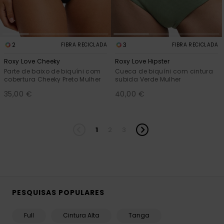
2
3
FIBRA RECICLADA
FIBRA RECICLADA
Roxy Love Cheeky
Roxy Love Hipster
Parte de baixo de biquíni com
Cueca de biquíni com cintura
cobertura Cheeky Preto Mulher
subida Verde Mulher
35,00 €
40,00 €
1
2
3
PESQUISAS POPULARES
Full
Cintura Alta
Tanga