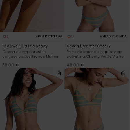
Fitne
Snow
1
1
FIBRA RECICLADA
FIBRA RECICLADA
Swim
The Swell Classic Shorty
Ocean Dreamer Cheeky
Cueca de biquíni estilo
Parte de baixo de biquíni com
calções curtos Branco Mulher
cobertura Cheeky Verde Mulher
50,00 €
40,00 €