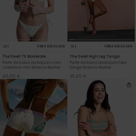
Consultar
as FAQ
CARTÃO PRESENTE
Jumpsuits &
Calça
Malas
Playsuits
Sacos
Escol
LISTA DE DESEJO
Fatos
Calções
Acess
Acess
Snow
Fato 
1
1
FIBRA RECICLADA
FIBRA RECICLADA
Saias
The Swell TS Moderate
The Swell High Leg Tanga
Licras
Parte de baixo de biquíni com
Parte de baixo de biquíni tipo
Acess
cobertura mini Branco Mulher
tanga Branco Mulher
Neop
40,00 €
35,00 €
Vestu
Acess
Calç