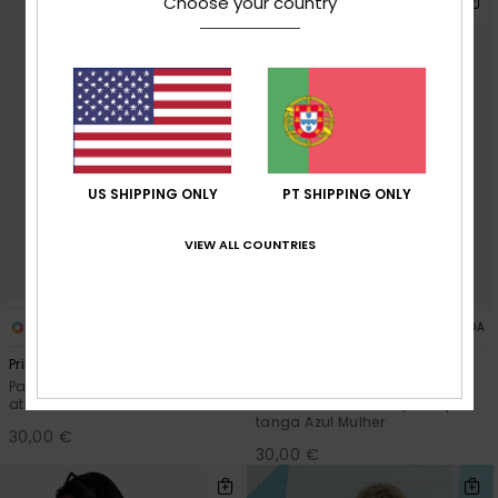
Choose your country
US SHIPPING ONLY
PT SHIPPING ONLY
VIEW ALL COUNTRIES
3
3
FIBRA RECICLADA
FIBRA RECICLADA
Printed Essentials TS Classic
Printed Essentials Tanga High
Leg
Parte de baixo de biquíni com
atilhos Azul Mulher
Parte de baixo de biquíni tipo
tanga Azul Mulher
30,00 €
30,00 €