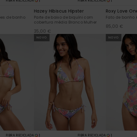
1
1
FIBRA RECICLADA
FIBRA RECICLADA
Hazey Hibiscus Hipster
Roxy Love On
ões de banho
Parte de baixo de biquíni com
Fato de banho A
cobertura média Branco Mulher
85,00 €
35,00 €
NOVO
NOVO
1
1
FIBRA RECICLADA
FIBRA RECICLADA