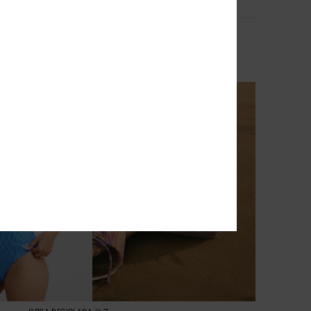
4
Printed
Viva Iridescent
poncho Branco Mulher
Chinelos Preto Mulher
20,00 €
NOVO