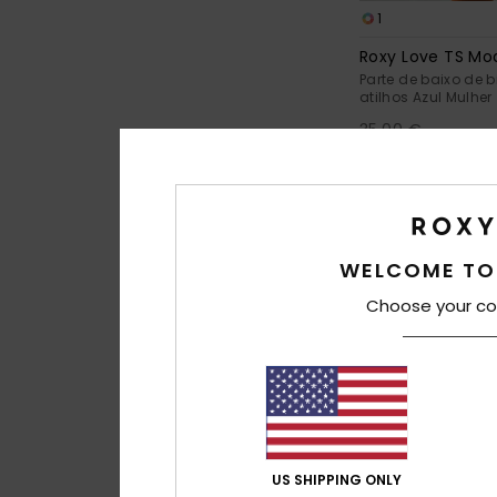
1
Roxy Love TS Mo
Parte de baixo de 
atilhos Azul Mulher
35,00 €
NOVO
WELCOME TO
Choose your co
US SHIPPING ONLY