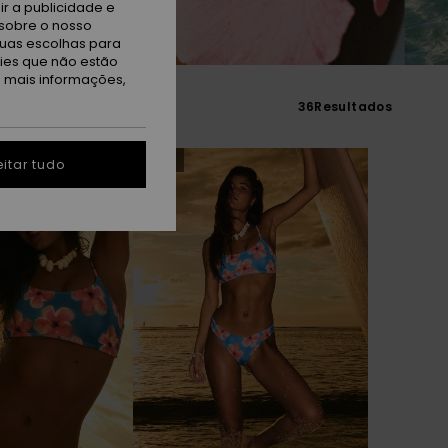
r a publicidade e
sobre o nosso
tuas escolhas para
kies que não estão
a mais informações,
36
Resultados
NOVO
itar tudo