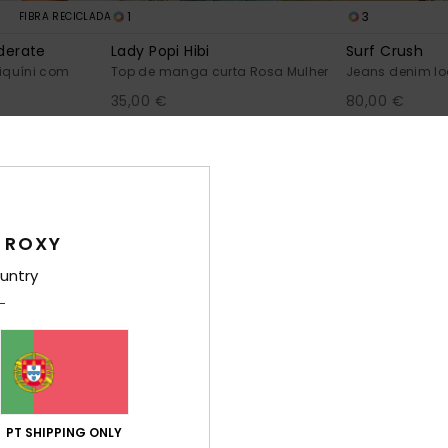
1
3
FIBRA RECICLADA
derate
Lady Popi Hibi
Surf Crush
biquíni com
Top de manga curta Rosa Mulher
Jeans denim lo
35,00 €
80,00 €
NOVO
NOVO
 ROXY
untry
PT SHIPPING ONLY