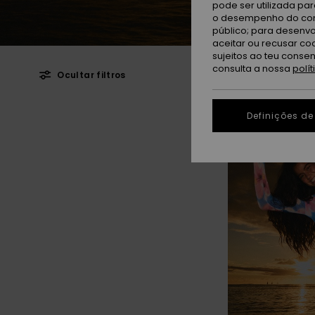
pode ser utilizada pa
o desempenho do cont
público; para desenvo
aceitar ou recusar co
sujeitos ao teu conse
consulta a nossa
polí
Ocultar filtros
Avançar
Avançar
NOVO
para
para
Definições de
procurar
ordenar
critérios
por
de
filtragem