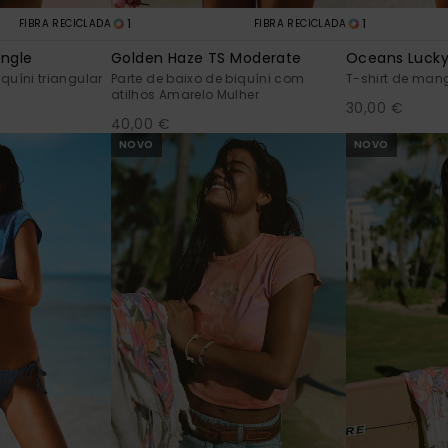
1
1
FIBRA RECICLADA
FIBRA RECICLADA
angle
Golden Haze TS Moderate
Oceans Luck
quíni triangular
Parte de baixo de biquíni com
T-shirt de mang
atilhos Amarelo Mulher
30,00 €
40,00 €
NOVO
NOVO