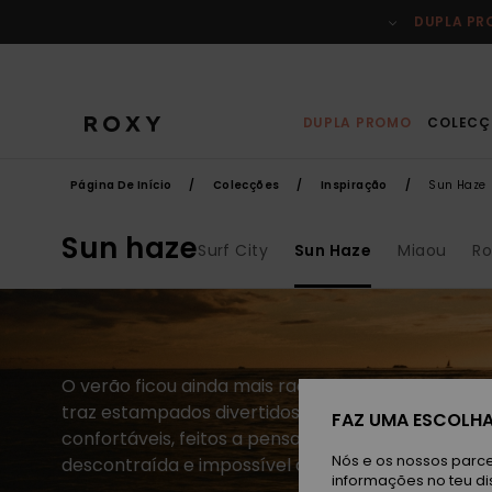
Avançar
para
DUPLA P
a
seleção
da
grelha
de
produtos
DUPLA PROMO
COLECÇ
Página De Início
Colecções
Inspiração
Sun Haze
Sun haze
Surf City
Sun Haze
Miaou
Ro
O verão ficou ainda mais radiante. A nova coleçã
traz estampados divertidos, toques de cor fresco
FAZ UMA ESCOLHA
confortáveis, feitos a pensar nos dias cheios de so
Nós e os nossos parce
descontraída e impossível de não adorar.
informações no teu di