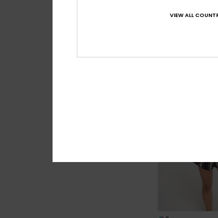
1
VIEW ALL COUNTR
Roxy Love Hipste
Parte de baixo de 
cobertura média Az
40,00 €
NOVO