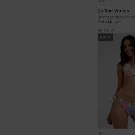
2
No Bad Waves
Boardshorts/Calç
Preto Mulher
55,00 €
NOVO
1