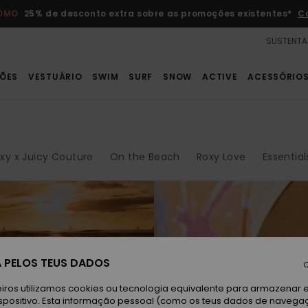
ROMO
25% de desconto extra sobre as promoções existentes*
C
SUSTENTA
ÕES
VESTUÁRIO
SWIM
SURF
SNOW
ACTIVE
ACESSÓRIO
xy x Juicy Couture
On the Beach
Roxy Love
Essential
o Sun Haze
s e cortes
 PELOS TEUS DADOS
C
l. Ousada,
iros utilizamos cookies ou tecnologia equivalente para armazenar 
spositivo. Esta informação pessoal (como os teus dados de navega