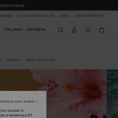
omprar Agora
BILIDADE
LOCALIZADOR DE LOJAS
AJUDA
CARTÃO PRESENTE
S
CALÇADO
CRIANÇAS
s
Denim
Back to School
ontinuar sem aceitar
e/ou aceder a
ção e endereço IP)