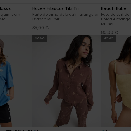
lassic
Hazey Hibiscus Tiki Tri
Beach Babe
biquíni com
Parte de cima de biquíni triangular
Fato de surf de
her
Branco Mulher
única e manga
Mulher
35,00 €
80,00 €
NOVO
NOVO