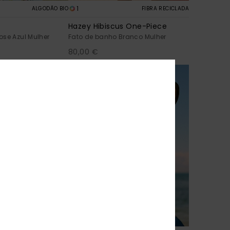
1
ALGODÃO BIO
FIBRA RECICLADA
Hazey Hibiscus One-Piece
ose Azul Mulher
Fato de banho Branco Mulher
80,00 €
NOVO