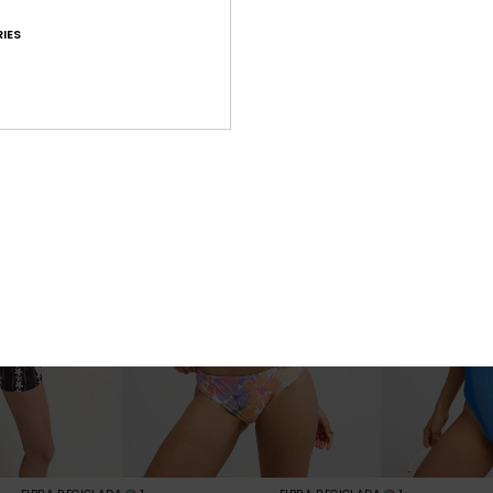
1
8
FIBRA RECICLADA
FIBRA RECICLADA
IES
r
Roxy Love Bralette
Stay Magical 
biquíni com
Parte de cima de biquíni Bralette
Toalha estilo 
ul Mulher
Azul Mulher
60,00 €
43,00 €
NOVO
NOVO