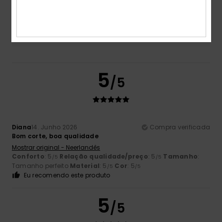
Cor
5.0
5
/5
Diana
14. Junho 2026
Compra verificada
Bom corte, boa qualidade
Mostrar original - Neerlandês
Conforto
: 5
Relação qualidade/preço
: 5
Tamanho
:
/5
/5
Tamanho perfeito
Material
: 5
Cor
: 5
/5
/5
Eu recomendo este produto
5
/5