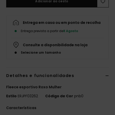
Adicionar ao cesto
Fitne
Entrega em casa ou em ponto de recolha
Snow
Entrega prevista a partir de
8 Agosto
Swim
Consulte a disponibilidade na loja
Selecione um tamanho
Detalhes e funcionalidades
Fleece esportivo Roxo Mulher
Estilo
ERJPF03262
Código de Cor
pnb0
Características