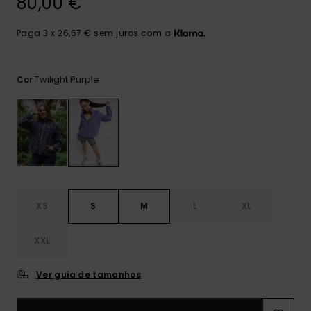
80,00 €
Consultar
as FAQ
CARTÃO PRESENTE
Jumpsuits &
Calça
Malas
Playsuits
Sacos
Paga 3 x 26,67 € sem juros com a
Escol
LISTA DE DESEJO
Fatos
Calções
Acess
Twilight Purple
Cor
Acess
Snow
Fato 
Saias
Licras
Acess
Neop
XS
S
M
L
XL
Vestu
XXL
Acess
Ver guia de tamanhos
Calç