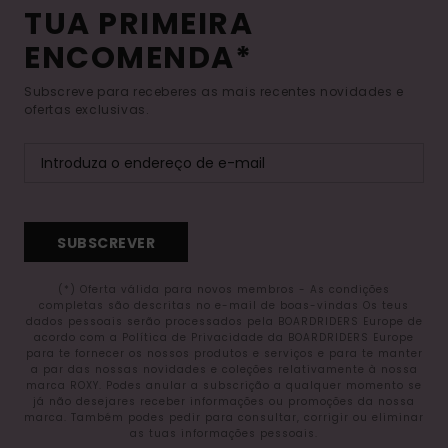
TUA PRIMEIRA
ENCOMENDA*
Subscreve para receberes as mais recentes novidades e
ofertas exclusivas.
SUBSCREVER
(*) Oferta válida para novos membros - As condições
completas são descritas no e-mail de boas-vindas Os teus
dados pessoais serão processados pela BOARDRIDERS Europe de
acordo com a Política de Privacidade da BOARDRIDERS Europe
para te fornecer os nossos produtos e serviços e para te manter
a par das nossas novidades e coleções relativamente à nossa
marca ROXY. Podes anular a subscrição a qualquer momento se
já não desejares receber informações ou promoções da nossa
marca. Também podes pedir para consultar, corrigir ou eliminar
as tuas informações pessoais.