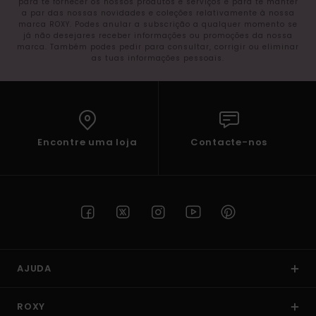
para te fornecer os nossos produtos e serviços e para te manter
a par das nossas novidades e coleções relativamente à nossa
marca ROXY. Podes anular a subscrição a qualquer momento se
já não desejares receber informações ou promoções da nossa
marca. Também podes pedir para consultar, corrigir ou eliminar
as tuas informações pessoais.
Encontre uma loja
Contacte-nos
AJUDA
ROXY