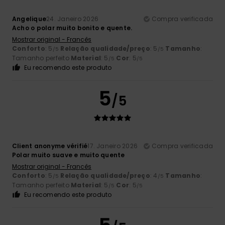
Angelique
24. Janeiro 2026
Compra verificada
Acho o polar muito bonito e quente.
Mostrar original - Francês
Conforto
: 5
Relação qualidade/preço
: 5
Tamanho
:
/5
/5
Tamanho perfeito
Material
: 5
Cor
: 5
/5
/5
Eu recomendo este produto
5
/5
Client anonyme vérifié
17. Janeiro 2026
Compra verificada
Polar muito suave e muito quente
Mostrar original - Francês
Conforto
: 5
Relação qualidade/preço
: 4
Tamanho
:
/5
/5
Tamanho perfeito
Material
: 5
Cor
: 5
/5
/5
Eu recomendo este produto