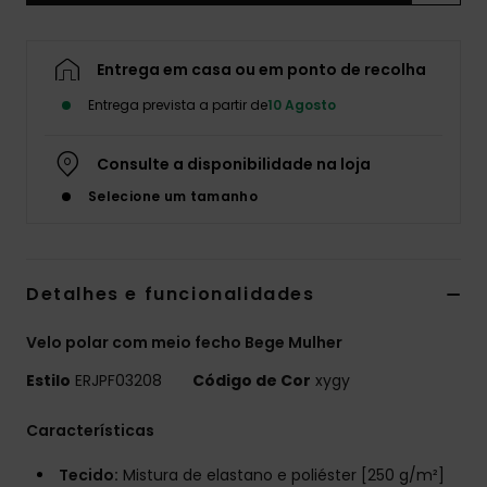
Fitne
Entrega em casa ou em ponto de recolha
Snow
Entrega prevista a partir de
10 Agosto
Swim
Consulte a disponibilidade na loja
Selecione um tamanho
Detalhes e funcionalidades
Velo polar com meio fecho Bege Mulher
Estilo
ERJPF03208
Código de Cor
xygy
Características
Tecido:
Mistura de elastano e poliéster [250 g/m²]