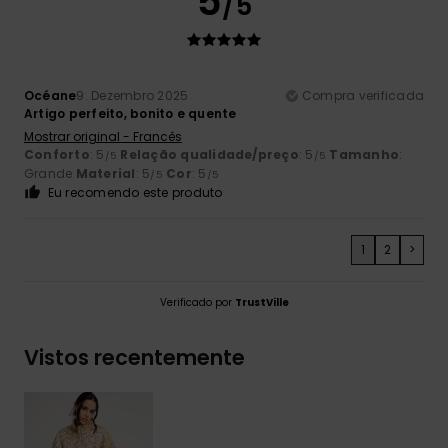
5
/5
Océane
9. Dezembro 2025
Compra verificada
Artigo perfeito, bonito e quente
Mostrar original - Francês
Conforto
: 5
Relação qualidade/preço
: 5
Tamanho
:
/5
/5
Grande
Material
: 5
Cor
: 5
/5
/5
Eu recomendo este produto
1
2
>
Verificado por
TrustVille
Vistos recentemente