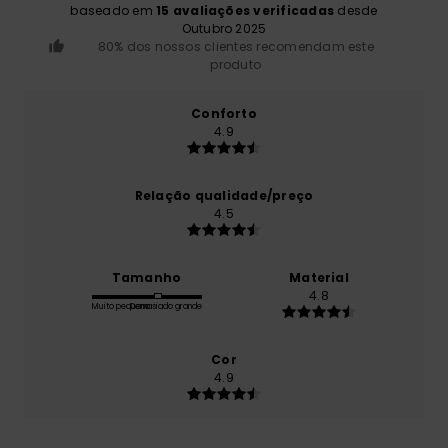
baseado em
15 avaliações verificadas
desde
Outubro 2025
80% dos nossos clientes recomendam este
produto
Conforto
4.9
Relação qualidade/preço
4.5
Tamanho
Material
4.8
Muito pequeno
Demasiado grande
Cor
4.9