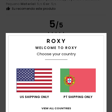
Pequeno
Material
: 5
Cor
: 5
/5
/5
Eu recomendo este produto
5
/5
WELCOME TO ROXY
Abelly
19. Abril 2026
Compra verificada
estilo cores tamanho grande material +++
Choose your country
Mostrar original - Francês
Conforto
: 5
Relação qualidade/preço
: 5
Tamanho
:
/5
/5
Tamanho perfeito
Material
: 5
Cor
: 5
/5
/5
Eu recomendo este produto
5
/5
US SHIPPING ONLY
PT SHIPPING ONLY
VIEW ALL COUNTRIES
Alma
11. Abril 2026
Compra verificada