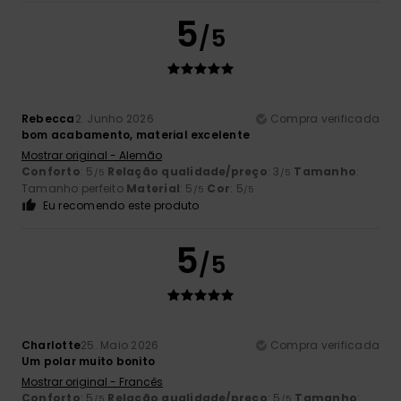
5
/5
Rebecca
2. Junho 2026
Compra verificada
bom acabamento, material excelente
Mostrar original - Alemão
Conforto
: 5
Relação qualidade/preço
: 3
Tamanho
:
/5
/5
Tamanho perfeito
Material
: 5
Cor
: 5
/5
/5
Eu recomendo este produto
5
/5
Charlotte
25. Maio 2026
Compra verificada
Um polar muito bonito
Mostrar original - Francês
Conforto
: 5
Relação qualidade/preço
: 5
Tamanho
:
/5
/5