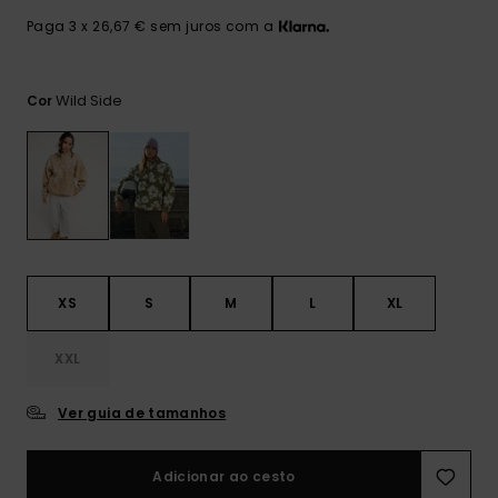
Consultar
as FAQ
CARTÃO PRESENTE
Jumpsuits &
Calça
Paga 3 x 26,67 € sem juros com a
Malas
Playsuits
Sacos
Escol
LISTA DE DESEJO
Fatos
Wild Side
Cor
Calções
Acess
Acess
Snow
Fato 
Saias
Licras
Acess
Neop
XS
S
M
L
XL
Vestu
XXL
Acess
Ver guia de tamanhos
Calç
Adicionar ao cesto