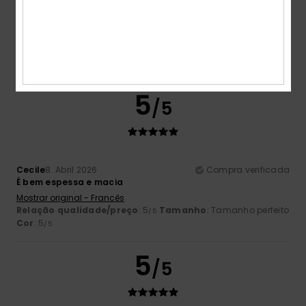
Cores muito bonitas e um tecido muito aconchegante
Mostrar original - Francês
Conforto
: 5
Relação qualidade/preço
: 5
Tamanho
:
/5
/5
Demasiado grande
Material
: 5
Cor
: 5
/5
/5
Eu recomendo este produto
5
/5
Cecile
8. Abril 2026
Compra verificada
É bem espessa e macia
Mostrar original - Francês
Relação qualidade/preço
: 5
Tamanho
: Tamanho perfeito
/5
Cor
: 5
/5
5
/5