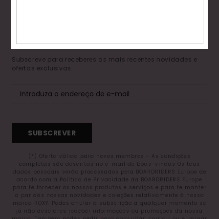
15% DE DESCONTO NA
Fitne
TUA PRIMEIRA
ENCOMENDA*
Snow
Subscreve para receberes as mais recentes novidades e
ofertas exclusivas.
Swim
SUBSCREVER
(*) Oferta válida para novos membros - As condições
completas são descritas no e-mail de boas-vindas Os teus
dados pessoais serão processados pela BOARDRIDERS Europe de
acordo com a Política de Privacidade da BOARDRIDERS Europe
para te fornecer os nossos produtos e serviços e para te manter
a par das nossas novidades e coleções relativamente à nossa
marca ROXY. Podes anular a subscrição a qualquer momento se
já não desejares receber informações ou promoções da nossa
marca. Também podes pedir para consultar, corrigir ou eliminar