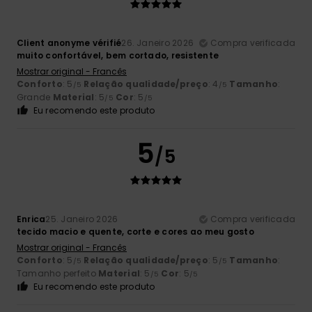
Client anonyme vérifié
26. Janeiro 2026
Compra verificada
muito confortável, bem cortado, resistente
Mostrar original - Francês
Conforto
: 5
Relação qualidade/preço
: 4
Tamanho
:
/5
/5
Grande
Material
: 5
Cor
: 5
/5
/5
Eu recomendo este produto
5
/5
Enrica
25. Janeiro 2026
Compra verificada
tecido macio e quente, corte e cores ao meu gosto
Mostrar original - Francês
Conforto
: 5
Relação qualidade/preço
: 5
Tamanho
:
/5
/5
Tamanho perfeito
Material
: 5
Cor
: 5
/5
/5
Eu recomendo este produto