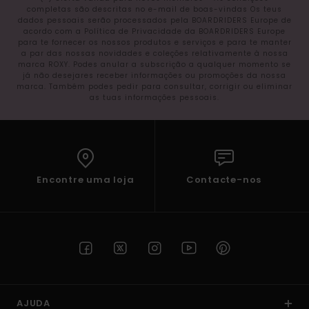
completas são descritas no e-mail de boas-vindas Os teus
dados pessoais serão processados pela BOARDRIDERS Europe de
acordo com a Política de Privacidade da BOARDRIDERS Europe
para te fornecer os nossos produtos e serviços e para te manter
a par das nossas novidades e coleções relativamente à nossa
marca ROXY. Podes anular a subscrição a qualquer momento se
já não desejares receber informações ou promoções da nossa
marca. Também podes pedir para consultar, corrigir ou eliminar
as tuas informações pessoais.
Encontre uma loja
Contacte-nos
AJUDA