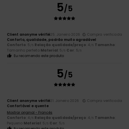
5
/5
Client anonyme vérifié
25. Janeiro 2026
Compra verificada
Conforto, qualidade, padrão muito agradável
Conforto
: 5
Relação qualidade/preço
: 4
Tamanho
:
/5
/5
Tamanho perfeito
Material
: 5
Cor
: 5
/5
/5
Eu recomendo este produto
5
/5
Client anonyme vérifié
21. Janeiro 2026
Compra verificada
Confortável e quente
Mostrar original - Francês
Conforto
: 4
Relação qualidade/preço
: 4
Tamanho
:
/5
/5
Pequeno
Material
: 5
Cor
: 5
/5
/5
Eu recomendo este produto