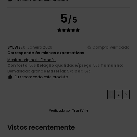
5
/5
SYLVIE
20. Janeiro 2026
Compra verificada
Corresponde às minhas expectativas
Mostrar original - Francês
Conforto
: 5
Relação qualidade/preço
: 5
Tamanho
:
/5
/5
Demasiado grande
Material
: 5
Cor
: 5
/5
/5
Eu recomendo este produto
1
2
>
Verificado por
TrustVille
Vistos recentemente