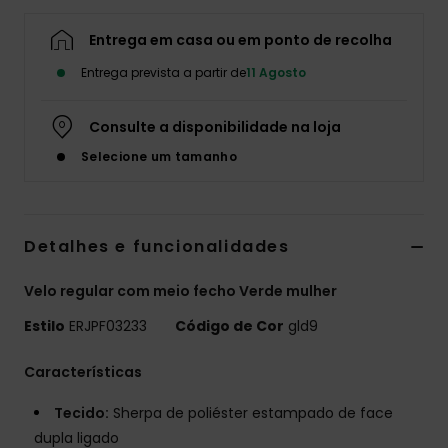
Fitne
Entrega em casa ou em ponto de recolha
Entrega prevista a partir de
11 Agosto
Snow
Consulte a disponibilidade na loja
Swim
Selecione um tamanho
Detalhes e funcionalidades
Velo regular com meio fecho Verde mulher
Estilo
ERJPF03233
Código de Cor
gld9
Características
Tecido:
Sherpa de poliéster estampado de face
dupla ligado