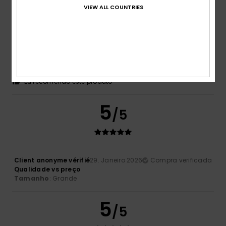
VIEW ALL COUNTRIES
Patricia
31. Janeiro 2026
Compra verificada
Muito quente, muito suave e com um corte muito bonito...
adoro o padrão.
Mostrar original - Francês
Conforto
: 5
Relação qualidade/preço
: 5
Tamanho
:
/5
/5
Tamanho perfeito
Material
: 5
Cor
: 5
/5
/5
Eu recomendo este produto
5
/5
Client anonyme vérifié
29. Janeiro 2026
Compra verificada
Qualidade vs preço
Tamanho
: Grande
5
/5