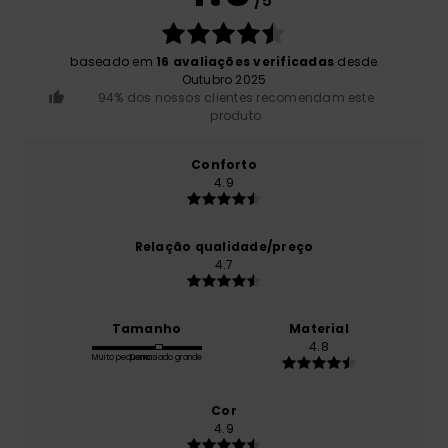
/5
baseado em
16 avaliações verificadas
desde
Outubro 2025
94% dos nossos clientes recomendam este
produto
Conforto
4.9
Relação qualidade/preço
4.7
Tamanho
Material
4.8
Muito pequeno
Demasiado grande
Cor
4.9