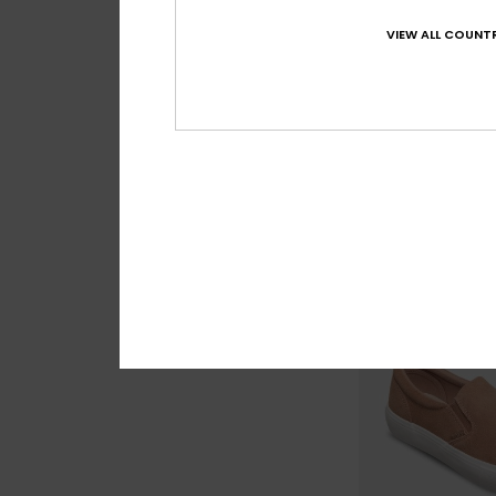
VIEW ALL COUNTR
13
Viva Iv
Chinelos Cinzento
17,00 €
NOVO