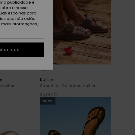
r a publicidade e
sobre o nosso
tuas escolhas para
kies que não estão
a mais informações,
itar tudo
7
le
Kattie
 Mulher
Sandálias Castanho Mulher
35,00 €
NOVO