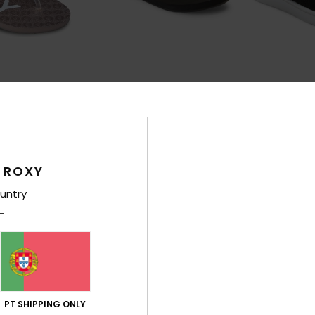
2
3
FIBRA RECICLADA
Napili
Bayshore Plus
ulher
Chinelos de dedo Preto Mulher
Calçado Preto 
 ROXY
22,00 €
56,00 €
untry
PT SHIPPING ONLY