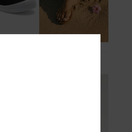
4
FIBRA RECICLADA
Jyll
mulher
Sandálias Bege Mulher
28,00 €
NOVO