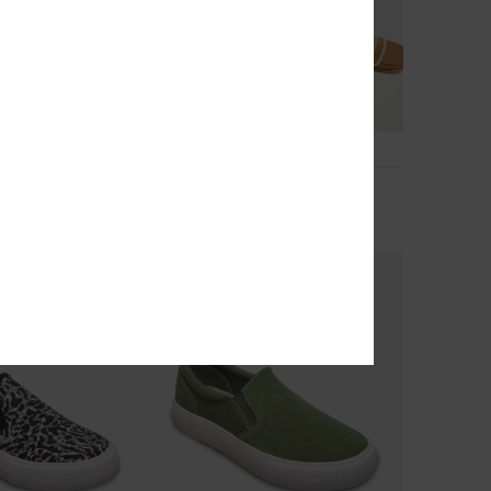
1
Solak
o mulher
Winter Loafers Bege Mulher
50,00 €
NOVO