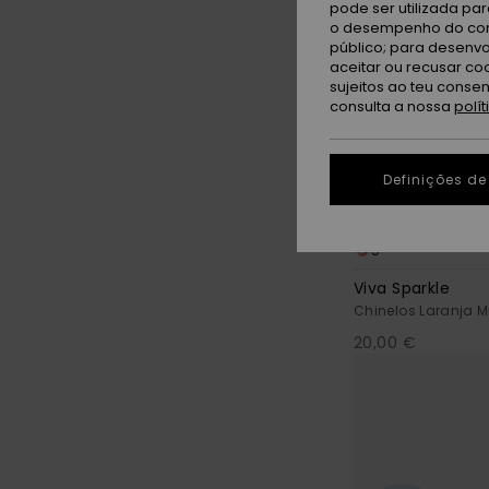
pode ser utilizada pa
o desempenho do cont
público; para desenvo
aceitar ou recusar co
sujeitos ao teu conse
consulta a nossa
polí
Definições de
5
Viva Sparkle
Chinelos Laranja M
20,00 €