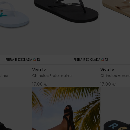
13
13
FIBRA RECICLADA
FIBRA RECICLADA
Viva Iv
Viva Iv
ulher
Chinelos Preto mulher
Chinelos Amare
17,00 €
17,00 €