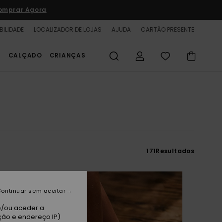
omprar Agora
BILIDADE
LOCALIZADOR DE LOJAS
AJUDA
CARTÃO PRESENTE
S
CALÇADO
CRIANÇAS
171
Resultados
ontinuar sem aceitar
e/ou aceder a
ção e endereço IP)