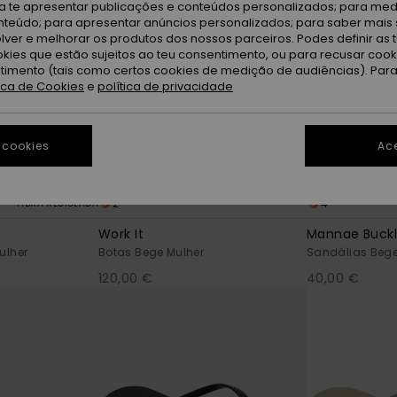
ra te apresentar publicações e conteúdos personalizados; para medi
eúdo; para apresentar anúncios personalizados; para saber mais 
lver e melhorar os produtos dos nossos parceiros. Podes definir as 
okies que estão sujeitos ao teu consentimento, ou para recusar coo
ntimento (tais como certos cookies de medição de audiências). Par
tica de Cookies
e
política de privacidade
 cookies
Ace
2
4
FIBRA RECICLADA
Work It
Mannae Buck
ulher
Botas Bege Mulher
Sandálias Bege
120,00 €
40,00 €