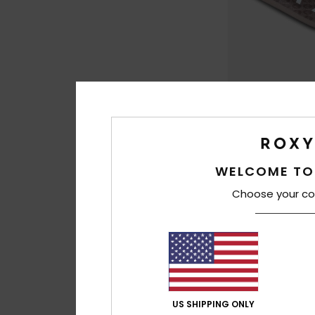
4
Viva Jelly
Chinelos Branco M
WELCOME TO
22,00 €
Choose your co
US SHIPPING ONLY