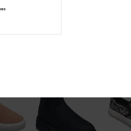
IES
4
2
FIBRA RECICLADA
Jyll
Jeyna
 mulher
Sandálias Amarelo Mulher
Botas Castanh
28,00 €
100,00 €
NOVO