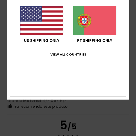
Cor
5.0
US SHIPPING ONLY
PT SHIPPING ONLY
5
/5
VIEW ALL COUNTRIES
Sergio
11. Junho 2026
Compra verificada
Porque gostei
Mostrar original - Castelhano
Conforto
: 5
Relação qualidade/preço
: 4
Tamanho
:
/5
/5
Grande
Material
: 4
Cor
: 5
/5
/5
Eu recomendo este produto
5
/5