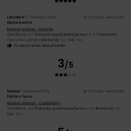
Lauriane
27. Fevereiro 2026
Compra verificada
Muito bonita
Mostrar original - Francês
Conforto
: 5
Relação qualidade/preço
: 5
Tamanho
:
/5
/5
Tamanho perfeito
Material
: 5
Cor
: 5
/5
/5
Eu recomendo este produto
3
/5
Noelia
3. Fevereiro 2026
Compra verificada
Falta o forro
Mostrar original - Castelhano
Conforto
: 3
Relação qualidade/preço
: 3
Material
: 2
/5
/5
/5
Cor
: 5
/5