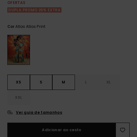
Consultar
OFERTAS
as FAQ
CARTÃO PRESENTE
Jumpsuits &
Calça
DUPLA PROMO 25% EXTRA
Malas
Playsuits
Sacos
Escol
LISTA DE DESEJO
Fatos
Atlas Atlas Print
Cor
Calções
Acess
Acess
Snow
Fato 
Saias
Licras
Acess
Neop
XS
S
M
L
XL
Vestu
XXL
Acess
Ver guia de tamanhos
Calç
Adicionar ao cesto