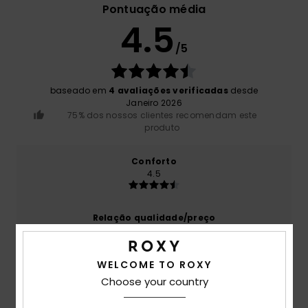
Pontuação média
4.5
/5
baseado em
4 avaliações verificadas
desde
Janeiro 2026
75% dos nossos clientes recomendam este
produto
Conforto
4.5
Relação qualidade/preço
4.3
WELCOME TO ROXY
Tamanho
Material
Choose your country
4.0
Muito pequeno
Demasiado grande