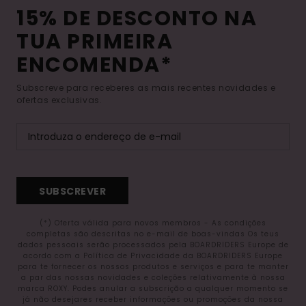
15% DE DESCONTO NA
TUA PRIMEIRA
ENCOMENDA*
Subscreve para receberes as mais recentes novidades e
ofertas exclusivas.
SUBSCREVER
(*) Oferta válida para novos membros - As condições
completas são descritas no e-mail de boas-vindas Os teus
dados pessoais serão processados pela BOARDRIDERS Europe de
acordo com a Política de Privacidade da BOARDRIDERS Europe
para te fornecer os nossos produtos e serviços e para te manter
a par das nossas novidades e coleções relativamente à nossa
marca ROXY. Podes anular a subscrição a qualquer momento se
já não desejares receber informações ou promoções da nossa