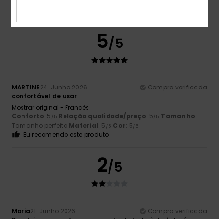
5
/5
MARTINE
24. Junho 2026
Compra verificada
confortável de usar
Mostrar original - Francês
Conforto
: 5
Relação qualidade/preço
: 5
Tamanho
:
/5
/5
Tamanho perfeito
Material
: 5
Cor
: 5
/5
/5
Eu recomendo este produto
2
/5
Maria
21. Junho 2026
Compra verificada