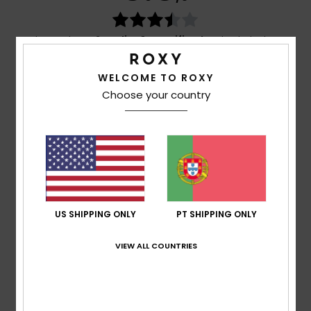
baseado em
2 avaliações verificadas
desde Junho
2026
50% dos nossos clientes recomendam este
WELCOME TO ROXY
produto
Choose your country
Conforto
4.0
Relação qualidade/preço
3.5
US SHIPPING ONLY
PT SHIPPING ONLY
Tamanho
Material
4.0
VIEW ALL COUNTRIES
Muito pequeno
Demasiado grande
Cor
3.0