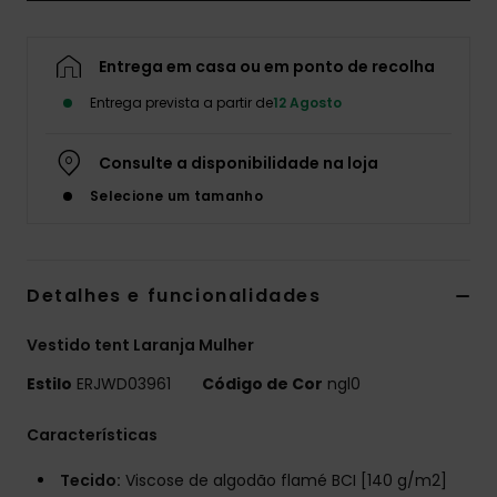
Fitne
Entrega em casa ou em ponto de recolha
Snow
Entrega prevista a partir de
12 Agosto
Consulte a disponibilidade na loja
Swim
Selecione um tamanho
Detalhes e funcionalidades
Vestido tent Laranja Mulher
Estilo
ERJWD03961
Código de Cor
ngl0
Características
Tecido:
Viscose de algodão flamé BCI [140 g/m2]