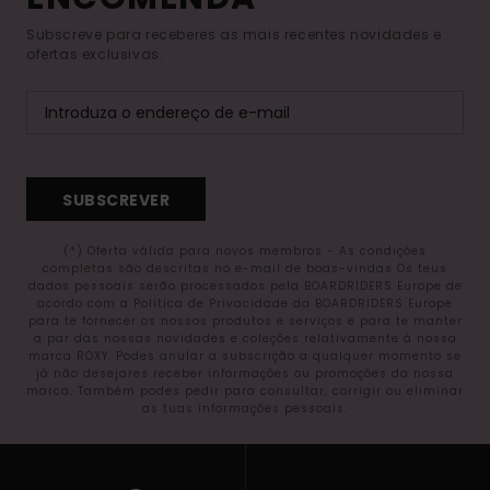
Subscreve para receberes as mais recentes novidades e
ofertas exclusivas.
SUBSCREVER
(*) Oferta válida para novos membros - As condições
completas são descritas no e-mail de boas-vindas Os teus
dados pessoais serão processados pela BOARDRIDERS Europe de
acordo com a Política de Privacidade da BOARDRIDERS Europe
para te fornecer os nossos produtos e serviços e para te manter
a par das nossas novidades e coleções relativamente à nossa
marca ROXY. Podes anular a subscrição a qualquer momento se
já não desejares receber informações ou promoções da nossa
marca. Também podes pedir para consultar, corrigir ou eliminar
as tuas informações pessoais.