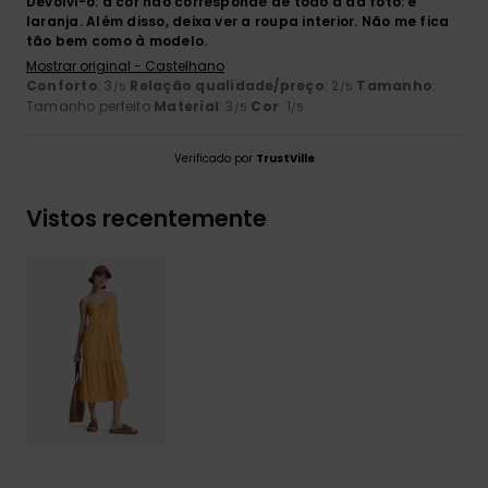
Devolvi-o: a cor não corresponde de todo à da foto: é
laranja. Além disso, deixa ver a roupa interior. Não me fica
tão bem como à modelo.
Mostrar original - Castelhano
Conforto
: 3
Relação qualidade/preço
: 2
Tamanho
:
/5
/5
Tamanho perfeito
Material
: 3
Cor
: 1
/5
/5
Verificado por
TrustVille
Vistos recentemente