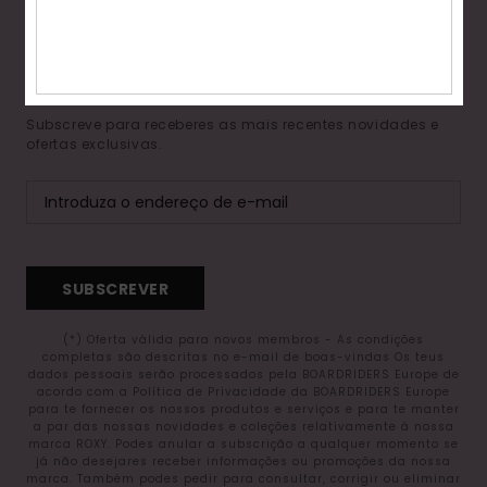
15% DE DESCONTO NA
Fitne
TUA PRIMEIRA
ENCOMENDA*
Snow
Subscreve para receberes as mais recentes novidades e
ofertas exclusivas.
Swim
SUBSCREVER
(*) Oferta válida para novos membros - As condições
completas são descritas no e-mail de boas-vindas Os teus
dados pessoais serão processados pela BOARDRIDERS Europe de
acordo com a Política de Privacidade da BOARDRIDERS Europe
para te fornecer os nossos produtos e serviços e para te manter
a par das nossas novidades e coleções relativamente à nossa
marca ROXY. Podes anular a subscrição a qualquer momento se
já não desejares receber informações ou promoções da nossa
marca. Também podes pedir para consultar, corrigir ou eliminar