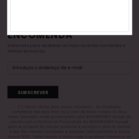
Fitne
15% DE DESCONTO NA
TUA PRIMEIRA
Snow
ENCOMENDA*
Swim
Subscreve para receberes as mais recentes novidades e
ofertas exclusivas.
SUBSCREVER
(*) Oferta válida para novos membros - As condições
completas são descritas no e-mail de boas-vindas Os teus
dados pessoais serão processados pela BOARDRIDERS Europe de
acordo com a Política de Privacidade da BOARDRIDERS Europe
para te fornecer os nossos produtos e serviços e para te manter
a par das nossas novidades e coleções relativamente à nossa
marca ROXY. Podes anular a subscrição a qualquer momento se