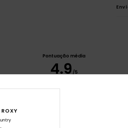
Env
Pontuação média
4.9
/5
baseado em
7 avaliações verificadas
desde Fevereiro 2026
86% dos nossos clientes recomendam este produto
ção qualidade/preço
Tamanho
Mat
 ROXY
4.0
4
Muito pequeno
Demasiado grande
untry