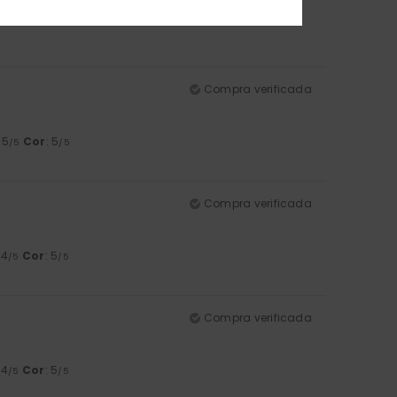
Compra verificada
: 5
Cor
: 5
/5
/5
Compra verificada
 4
Cor
: 5
/5
/5
Compra verificada
 4
Cor
: 5
/5
/5