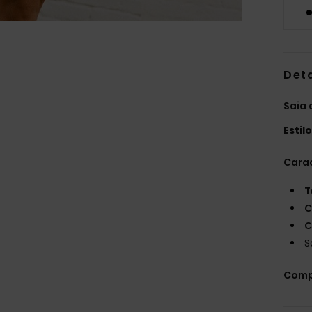
Det
Saia 
Estil
Carac
T
C
C
S
Comp