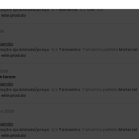
 Francês
lação qualidade/preço
: 5
Material
: 5
Cor
: 5
/5
/5
/5
este produto
026
 Alemão
lação qualidade/preço
: 5
Tamanho
: Tamanho perfeito
Material
/5
este produto
2026
untaram
 Alemão
lação qualidade/preço
: 2
Tamanho
: Tamanho perfeito
Material
:
/5
este produto
iro 2026
 Alemão
lação qualidade/preço
: 2
Tamanho
: Tamanho perfeito
Material
:
/5
este produto