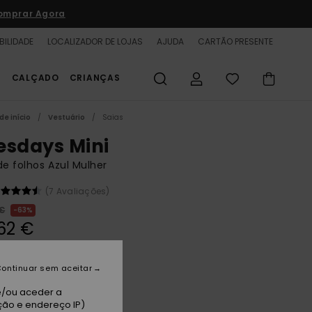
omprar Agora
BILIDADE
LOCALIZADOR DE LOJAS
AJUDA
CARTÃO PRESENTE
S
CALÇADO
CRIANÇAS
de início
Vestuário
Saias
esdays Mini
de folhos Azul Mulher
(7 Avaliações)
 €
63%
62 €
TAS
A PROMO 25% EXTRA
ontinuar sem aceitar
e/ou aceder a
ry Blue As If Plaid
ção e endereço IP)