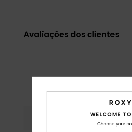
Avaliações dos clientes
Conforto
Rela
WELCOME TO
4.6
Choose your co