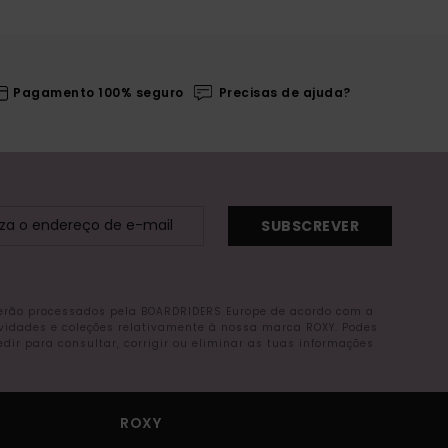
Pagamento 100% seguro
Precisas de ajuda?
SUBSCREVER
serão processados pela BOARDRIDERS Europe de acordo com a
ovidades e coleções relativamente à nossa marca ROXY. Podes
r para consultar, corrigir ou eliminar as tuas informações
ROXY