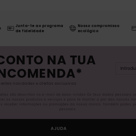
Junta-te ao programa
Nosso compromisso
s
de fidelidade
ecológico
SCONTO NA TUA
ENCOMENDA*
entes novidades e ofertas exclusivas.
letas são descritas no e-mail de boas-vindas Os teus dados pessoais 
ecer os nossos produtos e serviços e para te manter a par das nossas n
s receber informações ou promoções da nossa marca. Também podes pedi
pessoais.
AJUDA