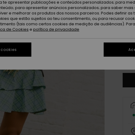
ra te apresentar publicações e conteúdos personalizados; para medi
eúdo; para apresentar anúncios personalizados; para saber mais 
lver e melhorar os produtos dos nossos parceiros. Podes definir as 
okies que estão sujeitos ao teu consentimento, ou para recusar coo
ntimento (tais como certos cookies de medição de audiências). Par
tica de Cookies
e
política de privacidade
X
 cookies
Ace
Ve