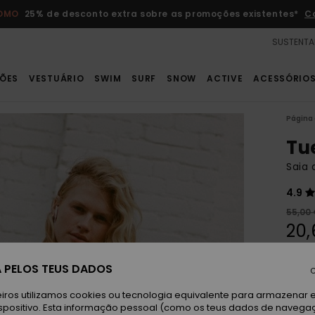
ROMO
25% de desconto extra sobre as promoções existentes*
C
SUSTENTA
ÕES
VESTUÁRIO
SWIM
SURF
SNOW
ACTIVE
ACESSÓRIO
Página 
Tu
Saia 
4.9
55,00
20,
OFER
 PELOS TEUS DADOS
DUPL
C
iros utilizamos cookies ou tecnologia equivalente para armazenar 
Ai
spositivo. Esta informação pessoal (como os teus dados de navega
Cor