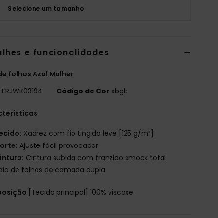
Selecione um tamanho
alhes e funcionalidades
de folhos Azul Mulher
o
ERJWK03194
Código de Cor
xbgb
terísticas
ecido:
Xadrez com fio tingido leve [125 g/m²]
orte:
Ajuste fácil provocador
intura:
Cintura subida com franzido smock total
aia de folhos de camada dupla
osição
[Tecido principal] 100% viscose