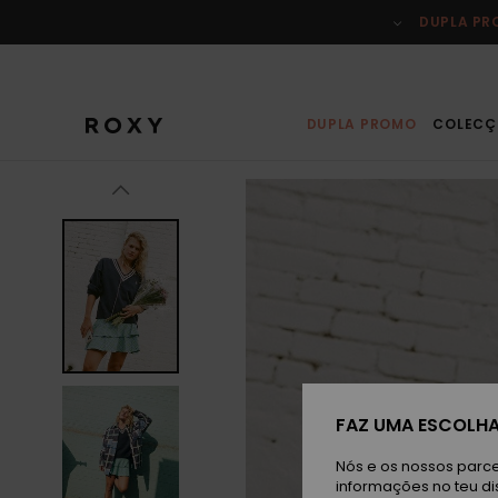
Avançar
para
DUPLA P
a
informação
do
produto
DUPLA PROMO
COLECÇ
FAZ UMA ESCOLHA
Nós e os nossos parce
informações no teu di