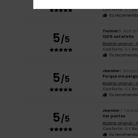
Mostrar original -
Conforto
: 5
Re
/5
Eu recomendo 
Yvonne
18. Abril 2
5
/5
100% satisfeito
Mostrar original -
Conforto
: 5
Re
/5
Eu recomendo 
Jeanine
4. Março 
5
/5
Porque me perg
Mostrar original -
Conforto
: 4
Re
/5
Eu recomendo 
Jeanine
17. Fevere
5
/5
Ver pontos
Mostrar original -
Conforto
: 4
Re
/5
Eu recomendo 