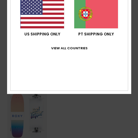
Rodas moldadas em poliuretano 69 x 55 mm
Composição
43,18% madeira, 30,57% metal, 19,34%
poliuretano, 6,91% poliéster
US SHIPPING ONLY
PT SHIPPING ONLY
VIEW ALL COUNTRIES
Envio & Devolucoes
Vistos recentemente