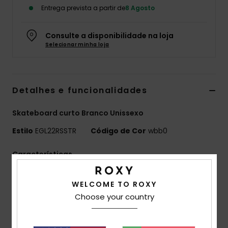
Entrega prevista a partir de
8 Agosto
Fitne
Consulte a disponibilidade na loja
Snow
Selecionar minha loja
Swim
Detalhes e funcionalidades
Skateboard curto Branco Unissexo
Estilo
EGL22RSSTR
Código de Cor
wbb0
Características
Prancha de bétula
WELCOME TO ROXY
Tamanho: 31.2" x 9.6"
Choose your country
Rolamentos ABEC 9 (608 2RS)
Fixações PJT
Fita antiderrapante (griptape)