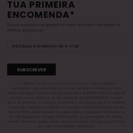
TUA PRIMEIRA
ENCOMENDA*
Subscreve para receberes as mais recentes novidades e
ofertas exclusivas.
SUBSCREVER
(*) Oferta válida para novos membros - As condições
completas são descritas no e-mail de boas-vindas Os teus
dados pessoais serão processados pela BOARDRIDERS Europe de
acordo com a Política de Privacidade da BOARDRIDERS Europe
para te fornecer os nossos produtos e serviços e para te manter
a par das nossas novidades e coleções relativamente à nossa
marca ROXY. Podes anular a subscrição a qualquer momento se
já não desejares receber informações ou promoções da nossa
marca. Também podes pedir para consultar, corrigir ou eliminar
as tuas informações pessoais.