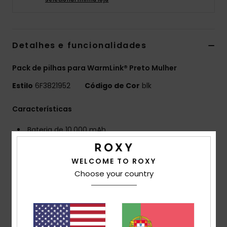
Fitne
Detalhes e funcionalidades
Snow
Pack de pilhas para WarmLink® Preto Mulher
Swim
Estilo
6F3821952
Código de Cor
blk
Características
Bateria de 10.000 mAh
2 portas USB universais
Design fino e compacto para melhor transporte
WELCOME TO ROXY
Cabo USB-C para recarregar bateria
Choose your country
Indicadores LED mostram o nível de carga da
bateria
Revestimento em plástico durável