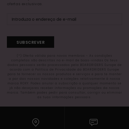
ofertas exclusivas.
SUBSCREVER
(*) Oferta válida para novos membros - As condições
completas são descritas no e-mail de boas-vindas Os teus
dados pessoais serão processados pela BOARDRIDERS Europe de
acordo com a Política de Privacidade da BOARDRIDERS Europe
para te fornecer os nossos produtos e serviços e para te manter
a par das nossas novidades e coleções relativamente à nossa
marca ROXY. Podes anular a subscrição a qualquer momento se
já não desejares receber informações ou promoções da nossa
marca. Também podes pedir para consultar, corrigir ou eliminar
as tuas informações pessoais.