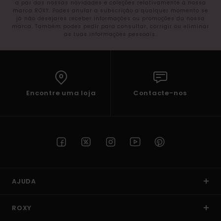
a par das nossas novidades e coleções relativamente à nossa
marca ROXY. Podes anular a subscrição a qualquer momento se
Fitne
já não desejares receber informações ou promoções da nossa
marca. Também podes pedir para consultar, corrigir ou eliminar
as tuas informações pessoais.
Snow
Swim
Encontre uma loja
Contacte-nos
AJUDA
ROXY