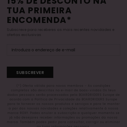
15% DE DESCONTO NA
TUA PRIMEIRA
ENCOMENDA*
Subscreve para receberes as mais recentes novidades e
ofertas exclusivas.
SUBSCREVER
(*) Oferta válida para novos membros - As condições
completas são descritas no e-mail de boas-vindas Os teus
dados pessoais serão processados pela BOARDRIDERS Europe de
acordo com a Política de Privacidade da BOARDRIDERS Europe
para te fornecer os nossos produtos e serviços e para te manter
a par das nossas novidades e coleções relativamente à nossa
marca ROXY. Podes anular a subscrição a qualquer momento se
já não desejares receber informações ou promoções da nossa
marca. Também podes pedir para consultar, corrigir ou eliminar
as tuas informações pessoais.