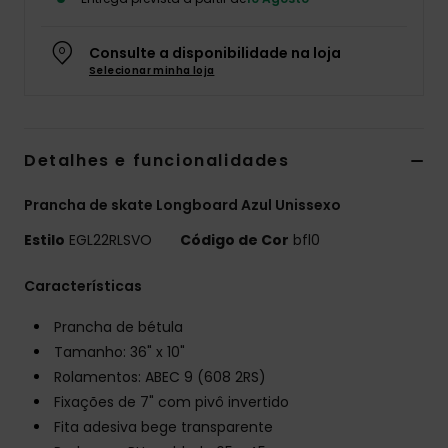
Fitne
Consulte a disponibilidade na loja
Selecionar minha loja
Snow
Swim
Detalhes e funcionalidades
Prancha de skate Longboard Azul Unissexo
Estilo
EGL22RLSVO
Código de Cor
bfl0
Características
Prancha de bétula
Tamanho: 36" x 10"
Rolamentos: ABEC 9 (608 2RS)
Fixações de 7" com pivô invertido
Fita adesiva bege transparente