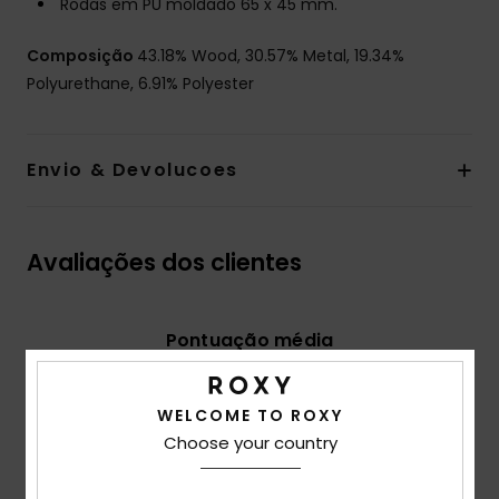
Rodas em PU moldado 65 x 45 mm.
Composição
43.18% Wood, 30.57% Metal, 19.34%
Polyurethane, 6.91% Polyester
Envio & Devolucoes
Avaliações dos clientes
Pontuação média
5.0
/5
WELCOME TO ROXY
Choose your country
baseado em
1 avaliações verificadas
desde
Dezembro 2025