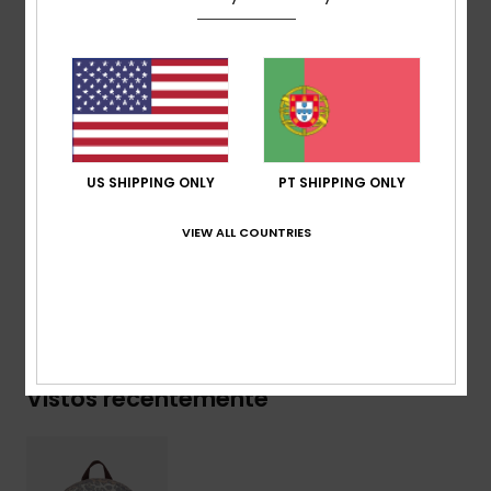
1 compartimento interno para laptop, 2 bolsos
laterais para garrafas.
Alças:
alças de ombro almofadadas ajustáveis
Reforço:
painel traseiro almofadado
Etiqueta da marca:
patch bordado Roxy
Dimensões:
41 cm [H] x 30 cm [L] x 14 cm [P]
Volume:
17,22 l
US SHIPPING ONLY
PT SHIPPING ONLY
Composição
[Tecido principal] 100% poliéster
VIEW ALL COUNTRIES
Envio & Devolucoes
Vistos recentemente