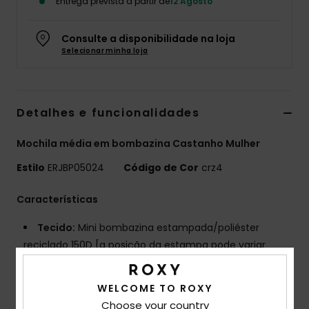
Entrega prevista a partir de
12 Agosto
Fitne
Consulte a disponibilidade na loja
Selecionar minha loja
Snow
Swim
Detalhes e funcionalidades
Mochila média em bombazina Castanho Mulher
Estilo
ERJBP05024
Código de Cor
crz4
Características
Tecido:
Mini bombazina estampada/poliéster
reciclado 150D [a posição da estampa pode variar
ligeiramente]
Compartimentos:
1 compartimento principal com
WELCOME TO ROXY
fecho de correr
Choose your country