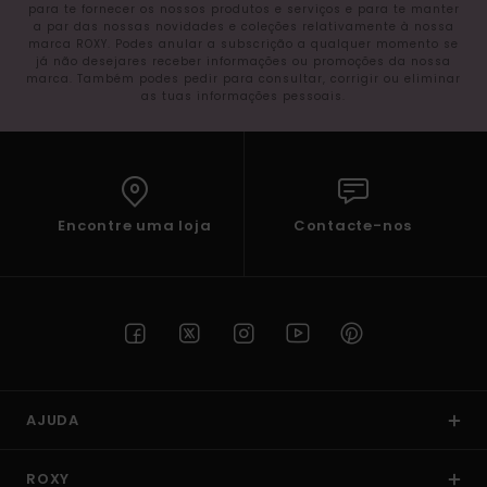
para te fornecer os nossos produtos e serviços e para te manter
a par das nossas novidades e coleções relativamente à nossa
marca ROXY. Podes anular a subscrição a qualquer momento se
já não desejares receber informações ou promoções da nossa
marca. Também podes pedir para consultar, corrigir ou eliminar
as tuas informações pessoais.
Encontre uma loja
Contacte-nos
AJUDA
ROXY