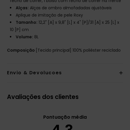
fecho de correr, 1 bolso com fecho de correr na frente
Alças:
Alças de ombro almofadadas ajustáveis
Aplique de imitação de pele Roxy
Tamanho:
12,2" [A] x 9,8" [L] x 4" [P]/31 [A] x 25 [L] x
10 [P] cm
Volume:
8L
Composição
[Tecido principal] 100% poliéster reciclado
Envio & Devolucoes
Avaliações dos clientes
Pontuação média