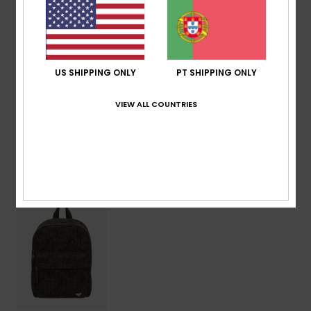
Dimensões:
31 cm [H] x 22.9 cm [L] x 10.2 cm [P]
Volume:
8 l
Composição
[Tecido principal] 100% poliéster
US SHIPPING ONLY
PT SHIPPING ONLY
VIEW ALL COUNTRIES
Envio & Devolucoes
Vistos recentemente