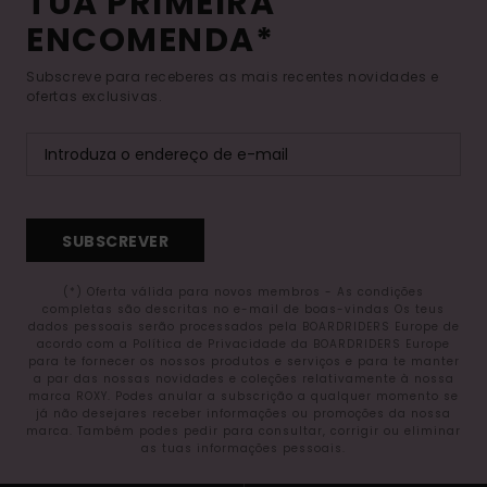
TUA PRIMEIRA
ENCOMENDA*
Subscreve para receberes as mais recentes novidades e
ofertas exclusivas.
SUBSCREVER
(*) Oferta válida para novos membros - As condições
completas são descritas no e-mail de boas-vindas Os teus
dados pessoais serão processados pela BOARDRIDERS Europe de
acordo com a Política de Privacidade da BOARDRIDERS Europe
para te fornecer os nossos produtos e serviços e para te manter
a par das nossas novidades e coleções relativamente à nossa
marca ROXY. Podes anular a subscrição a qualquer momento se
já não desejares receber informações ou promoções da nossa
marca. Também podes pedir para consultar, corrigir ou eliminar
as tuas informações pessoais.