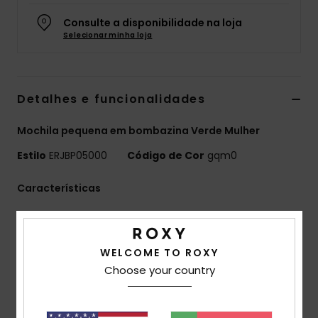
Fitne
Consulte a disponibilidade na loja
Selecionar minha loja
Snow
Detalhes e funcionalidades
Swim
Mochila pequena em bombazina Verde Mulher
Estilo
ERJBP05000
Código de Cor
gqm0
Características
Tecido:
bombazina estampada
Compartimentos:
1 compartimento principal com
WELCOME TO ROXY
fecho de correr
Choose your country
1 bolso com fecho de correr na frente
Alças:
alças de ombro almofadadas ajustáveis
Marca:
placa metálica ROXY