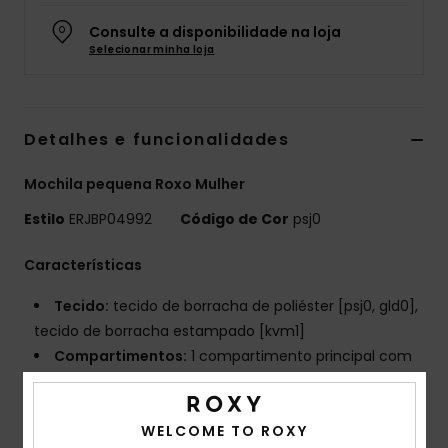
Fitne
Consulte a disponibilidade na loja
Selecionar minha loja
Snow
Detalhes e funcionalidades
Swim
Mochila pequena Roxo Mulher
Estilo
ERJBP04992
Código de Cor
psj0
Características
Tecido:
tecido de borracha de poliéster [psj0, gld0],
tecido de borracha estampado [kvm1]
Compartimentos:
1 compartimento principal com
fecho de correr
Compartimento para portátil acolchoado
WELCOME TO ROXY
1 bolso com fecho de correr na frente