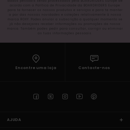
dados pessoais serão processados pela BOARDRIDERS Europe de
acordo com a Política de Privacidade da BOARDRIDERS Europe
para te fornecer os nossos produtos e serviços e para te manter
a par das nossas novidades e coleções relativamente à nossa
marca ROXY. Podes anular a subscrição a qualquer momento se
já não desejares receber informações ou promoções da nossa
marca. Também podes pedir para consultar, corrigir ou eliminar
as tuas informações pessoais.
Encontre uma loja
Contacte-nos
AJUDA