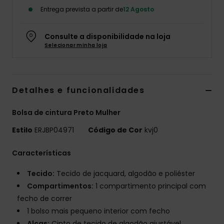
Entrega prevista a partir de
12 Agosto
Fitne
Consulte a disponibilidade na loja
Snow
Selecionar minha loja
Swim
Detalhes e funcionalidades
Bolsa de cintura Preto Mulher
Estilo
ERJBP04971
Código de Cor
kvj0
Características
Tecido:
Tecido de jacquard, algodão e poliéster
Compartimentos:
1 compartimento principal com
fecho de correr
1 bolso mais pequeno interior com fecho
Alças:
Cinto de tecido de algodão ajustável