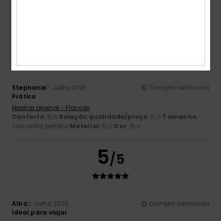
5
/5
Stephanie
7. Julho 2026
Compra verificada
Prático
Mostrar original - Francês
Conforto
: 5
Relação qualidade/preço
: 5
Tamanho
:
/5
/5
Tamanho perfeito
Material
: 5
Cor
: 5
/5
/5
5
/5
Alba
2. Julho 2026
Compra verificada
Ideal para viajar