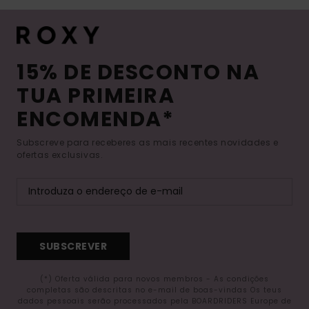
15% DE DESCONTO NA
TUA PRIMEIRA
ENCOMENDA*
Subscreve para receberes as mais recentes novidades e
ofertas exclusivas.
SUBSCREVER
(*) Oferta válida para novos membros - As condições
completas são descritas no e-mail de boas-vindas Os teus
dados pessoais serão processados pela BOARDRIDERS Europe de