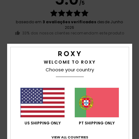
/5
baseado em
3 avaliações verificadas
desde Junho
2026
33% dos nossos clientes recomendam este produto
Conforto
5.0
WELCOME TO ROXY
Choose your country
Relação qualidade/preço
5.0
Tamanho
Material
5.0
Muito pequeno
Demasiado grande
US SHIPPING ONLY
PT SHIPPING ONLY
Cor
5.0
VIEW ALL COUNTRIES