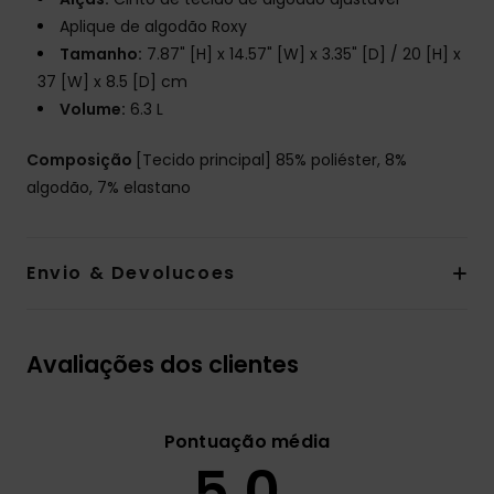
Aplique de algodão Roxy
Tamanho:
7.87" [H] x 14.57" [W] x 3.35" [D] / 20 [H] x
37 [W] x 8.5 [D] cm
Volume:
6.3 L
Composição
[Tecido principal] 85% poliéster, 8%
algodão, 7% elastano
Envio & Devolucoes
Avaliações dos clientes
Pontuação média
5.0