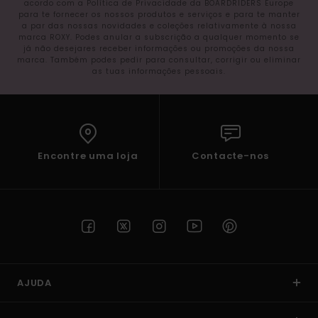
acordo com a Política de Privacidade da BOARDRIDERS Europe
para te fornecer os nossos produtos e serviços e para te manter
a par das nossas novidades e coleções relativamente à nossa
marca ROXY. Podes anular a subscrição a qualquer momento se
já não desejares receber informações ou promoções da nossa
marca. Também podes pedir para consultar, corrigir ou eliminar
as tuas informações pessoais.
Encontre uma loja
Contacte-nos
AJUDA