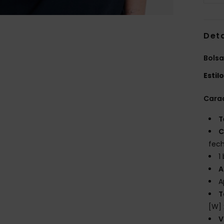
Det
Bolsa
Estil
Carac
T
C
fech
1
A
A
T
[W] 
V