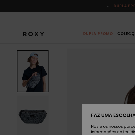
Avançar
para
DUPLA P
a
informação
do
produto
DUPLA PROMO
COLECÇ
FAZ UMA ESCOLHA
Nós e os nossos parce
informações no teu di