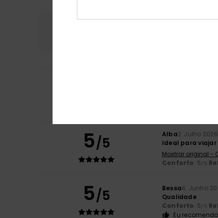
Conforto
Rela
5.0
5
Stephanie
7. Julh
/5
Prático
Mostrar original -
Conforto
: 5
Re
/5
5
Alba
2. Julho 2026
/5
Ideal para viajar
Mostrar original -
Conforto
: 5
Re
/5
5
Bessa
4. Junho 2
/5
Qualidade
Conforto
: 5
Re
/5
Eu recomendo 