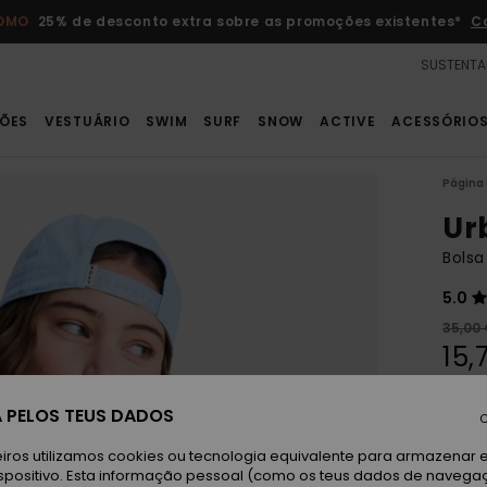
ROMO
25% de desconto extra sobre as promoções existentes*
C
SUSTENTA
ÕES
VESTUÁRIO
SWIM
SURF
SNOW
ACTIVE
ACESSÓRIO
Página 
Ur
Bolsa
5.0
35,00
15,
OFER
 PELOS TEUS DADOS
DUPL
C
iros utilizamos cookies ou tecnologia equivalente para armazenar 
An
spositivo. Esta informação pessoal (como os teus dados de navega
Cor