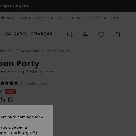
omprar Agora
BILIDADE
LOCALIZADOR DE LOJAS
AJUDA
CARTÃO PRESENTE
S
CALÇADO
CRIANÇAS
de início
Acessórios
Malas de Mão
ban Party
 de cintura Preto Mulher
(3 Avaliações)
 €
55%
75 €
TAS
A PROMO 25% EXTRA
ontinuar sem aceitar
e/ou aceder a
thracite
ção e endereço IP)