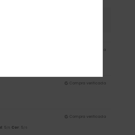
erial
Cor
.0
5.0
Compra verificada
: 5
Cor
: 5
/5
/5
Compra verificada
Compra verificada
l
: 5
Cor
: 5
/5
/5