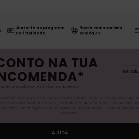
Junta-te ao programa
Nosso compromisso
s
de fidelidade
ecológico
SCONTO NA TUA
ENCOMENDA*
entes novidades e ofertas exclusivas.
letas são descritas no e-mail de boas-vindas Os teus dados pessoais 
ecer os nossos produtos e serviços e para te manter a par das nossas n
s receber informações ou promoções da nossa marca. Também podes pedi
pessoais.
AJUDA