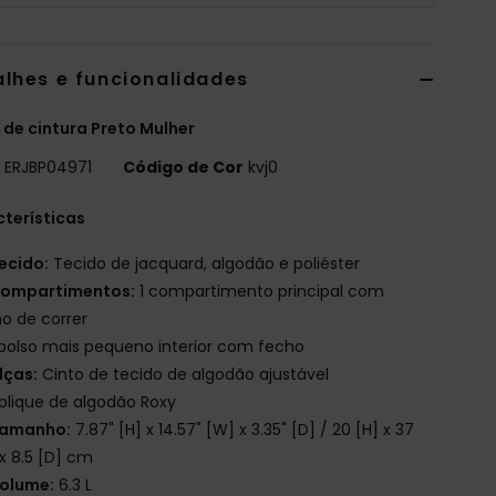
alhes e funcionalidades
 de cintura Preto Mulher
o
ERJBP04971
Código de Cor
kvj0
terísticas
ecido:
Tecido de jacquard, algodão e poliéster
ompartimentos:
1 compartimento principal com
o de correr
 bolso mais pequeno interior com fecho
lças:
Cinto de tecido de algodão ajustável
plique de algodão Roxy
amanho:
7.87" [H] x 14.57" [W] x 3.35" [D] / 20 [H] x 37
x 8.5 [D] cm
olume:
6.3 L