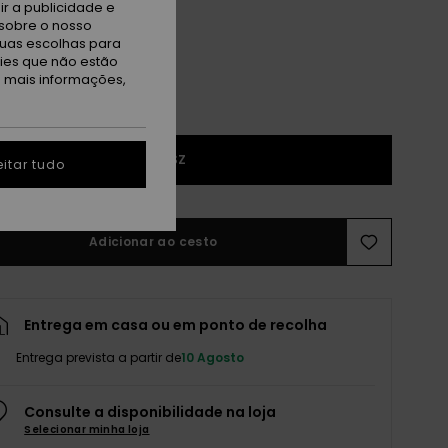
r a publicidade e
sobre o nosso
tuas escolhas para
kies que não estão
a mais informações,
1SZ
itar tudo
Adicionar ao cesto
Entrega em casa ou em ponto de recolha
Entrega prevista a partir de
10 Agosto
Consulte a disponibilidade na loja
Selecionar minha loja