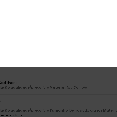
ção qualidade/preço
Tamanho
Mat
5.0
5
Muito pequeno
Demasiado grande
o 2026
 Francês
lação qualidade/preço
: 5
Tamanho
: Tamanho perfeito
Material
/5
 Castelhano
lação qualidade/preço
: 5
Material
: 5
Cor
: 5
/5
/5
/5
026
lação qualidade/preço
: 5
Tamanho
: Demasiado grande
Materia
/5
este produto