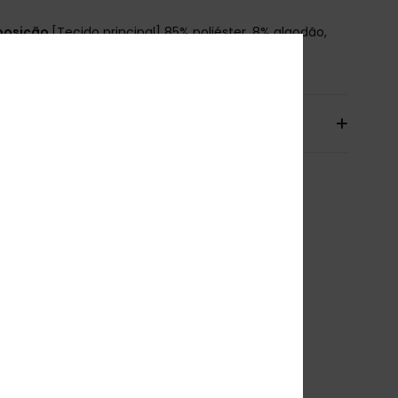
osição
[Tecido principal] 85% poliéster, 8% algodão,
astano
io & Devolucoes