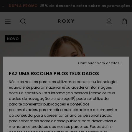
Avançar
para
DUPLA PROMO
25% de desconto extra sobre as promoções exis
a
informação
do
produto
DUPLA PROMO
NOVO
OFERTAS SENHORA
INSPIRAÇÃO
Ver Tudo
FATOS DE BANHO
SURF SHOP
SNOW SHOP
ACTIVE SHOP
Ver Tudo
Ver Tudo
RAPARIGA
Acede à tua
Vesti
Vestu
Surf 
Ver T
Ver T
Ver T
Ver T
Swim 
Ver T
ROXY 
Blog
Ver T
On th
Blog
Ver T
Activ
Ver T
Mini 
encomenda
COLECÇÕES
OFERTAS CRIANÇA
Novidades
TOPS BIQUÍNI
COLECÇÃO
COLECÇÃO
COLECÇÃO
Calçado
Sapatilhas
COLECÇÃO
T-Shi
Calç
Sun H
Nova
Trian
Perna
Calça
On th
Surf 
Coleç
Team
Snow
Warm
Corpe
Activ
Novi
Envio
de Pr
despo
Continuar sem aceitar
FAZ UMA ESCOLHA PELOS TEUS DADOS
VESTUÁRIO
T-Shirts & Tops
PARTES DE BAIXO
COMUNIDADE
COMUNIDADE
COMUNIDADE
Mochilas
Botas e Botins
Sweat
Snow
Miao
Swim
Band
Brasil
Roxy 
Novi
Prima
Blusõ
Gore 
Runn
T-shi
Devoluções
DE BIQUÍNI
Pullo
Tang
Vesti
Tops 
Cami
Nós e os nossos parceiros utilizamos cookies ou tecnologia
de Pr
equivalente para armazenar e/ou aceder a informações
SWIM
Camisas
Malas de Mão
Sandálias
Swim
Roxy 
Bikini
Busti
ROXY 
Fato 
Guia 
Calça
Peak 
Yoga
no teu dispositivo. Esta informação pessoal (como os teus
Pagamento
ROUPAS DE PRAIA
Jaque
Cout
Chee
Jaqu
Vesti
dados de navegação e endereço IP) pode ser utilizada
Casa
Cami
Sweat
para te apresentar publicações e conteúdos
SURF
Camisolas de
Porta-Moedas
Chinelos
Fatos
Com 
Activ
Tops 
Casa
Bound
Athle
Prote
personalizados; para medir a publicidade e o desempenho
Cartão presente
alças
COLEÇÕES E
On th
Peça
Hipst
Inver
Saias
do conteúdo; para apresentar anúncios personalizados;
COLABORAÇÕES
Skirt
Class
CALÇ
para saber mais sobre o nosso público; para desenvolver e
SNOW
Bagagem
Copa
Beach
Licras
Guia 
Sandá
DESP
melhorar os produtos dos nossos parceiros. Podes definir
Quiksilver Freedom
Sweatshirts
Roxy 
Fatos
de Su
Polar
equi
Jeans