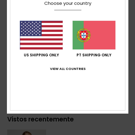
Choose your country
Lavagem do tecido:
lavagem novelty
Corte:
corte Regular
Gola:
Gola redonda
Outros:
gola em malha canelada
Outros:
acabamento com bordas cruas na gola,
cavas e barra.
Outros:
serigrafia na frente e no verso
US SHIPPING ONLY
PT SHIPPING ONLY
Composição
[Tecido principal] 65% algodão, 35%
VIEW ALL COUNTRIES
algodão reciclado
Envio & Devolucoes
Vistos recentemente