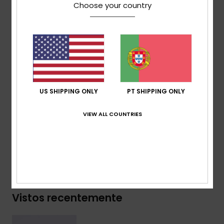
Choose your country
Lavagem do tecido:
lavagem novelty
Corte:
corte Regular
Gola:
Gola redonda
Outros:
gola em malha canelada
Outros:
acabamento com bordas cruas na gola,
cavas e barra.
Outros:
serigrafia na frente e no verso
US SHIPPING ONLY
PT SHIPPING ONLY
Composição
[Tecido principal] 65% algodão, 35%
VIEW ALL COUNTRIES
algodão reciclado
Envio & Devolucoes
Vistos recentemente