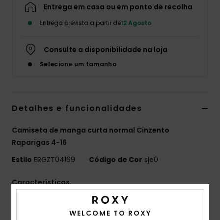
Entrega em casa ou em ponto de recolha
Fitne
Entrega prevista a partir de
12 Agosto
Snow
Consulte a disponibilidade na loja
Selecione um tamanho
Swim
Detalhes e funcionalidades
Camiseta de manga curta normal Cinzento
Raparigas 4-16
Estilo
ERGZT04169
Código de Cor
sje0
Características
Tecido:
65% algodão, 35% algodão reciclado, [210
WELCOME TO ROXY
g/m2]