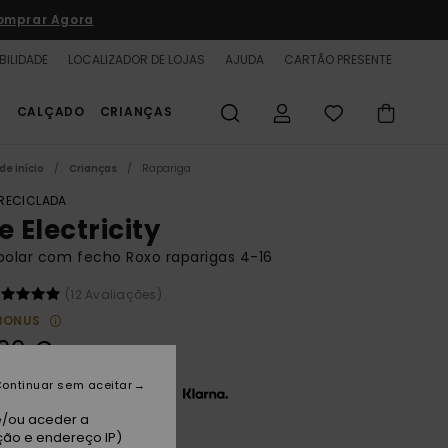
omprar Agora
BILIDADE
LOCALIZADOR DE LOJAS
AJUDA
CARTÃO PRESENTE
S
CALÇADO
CRIANÇAS
de início
Crianças
Rapariga
 RECICLADA
e Electricity
polar com fecho Roxo raparigas 4-16
(12 Avaliações)
BONUS
00 €
ontinuar sem aceitar
3 x 18,33 € sem juros com a
e/ou aceder a
ção e endereço IP)