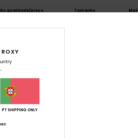
ção qualidade/preço
Tamanho
Mat
4.7
4
Muito pequeno
Demasiado grande
o 2026
 ROXY
to, em conformidade
 Francês
untry
r
: 5
/5
este produto
érifié
3. Fevereiro 2026
 Francês
ade/preço
: 5
Tamanho
: Tamanho perfeito
Cor
: 5
/5
/5
PT SHIPPING ONLY
érifié
29. Janeiro 2026
IES
eço
de
este produto