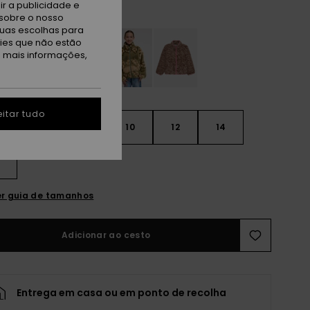
r a publicidade e
ola Wild Whirls
sobre o nosso
tuas escolhas para
kies que não estão
a mais informações,
itar tudo
6
8
10
12
14
r guia de tamanhos
Adicionar ao cesto
Entrega em casa ou em ponto de recolha