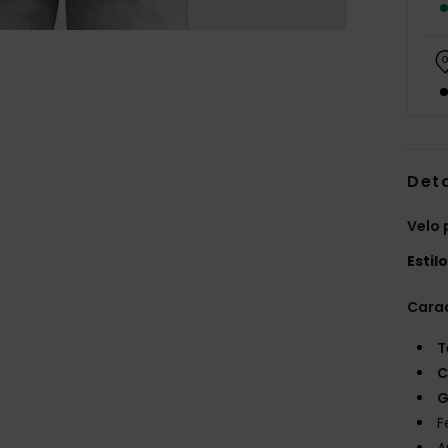
Det
Velo 
Estil
Carac
T
C
G
F
A