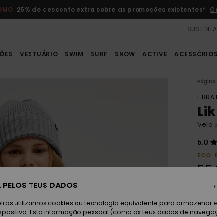
ROMO
25% de desconto extra sobre as promoções existentes*
C
SUSTENTA
ÕES
VESTUÁRIO
SWIM
SURF
SNOW
ACTIVE
ACESSÓRIO
Página 
FIBRA
Lik
Velo 
5.0
ECO-
55,
 PELOS TEUS DADOS
C
Paga 
iros utilizamos cookies ou tecnologia equivalente para armazenar 
spositivo. Esta informação pessoal (como os teus dados de navega