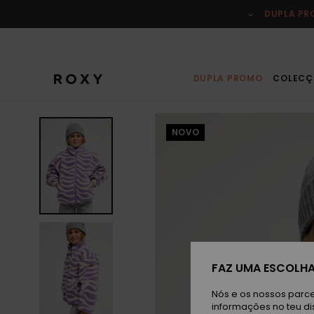
Avançar
para
DUPLA P
a
informação
do
produto
DUPLA PROMO
COLECÇ
NOVO
FAZ UMA ESCOLHA
Nós e os nossos parce
informações no teu di