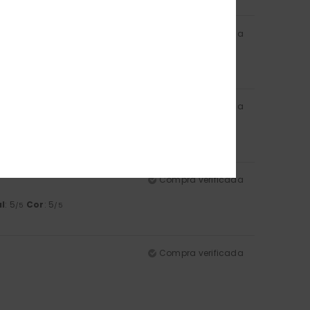
Compra verificada
Compra verificada
l
: 5
Cor
: 5
/5
/5
Compra verificada
l
: 5
Cor
: 5
/5
/5
Compra verificada