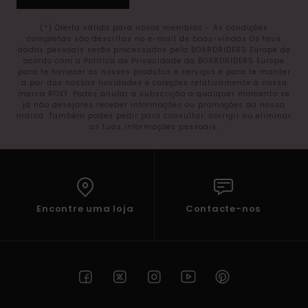
(*) Oferta válida para novos membros - As condições
completas são descritas no e-mail de boas-vindas Os teus
dados pessoais serão processados pela BOARDRIDERS Europe de
acordo com a Política de Privacidade da BOARDRIDERS Europe
para te fornecer os nossos produtos e serviços e para te manter
a par das nossas novidades e coleções relativamente à nossa
marca ROXY. Podes anular a subscrição a qualquer momento se
já não desejares receber informações ou promoções da nossa
marca. Também podes pedir para consultar, corrigir ou eliminar
as tuas informações pessoais.
Encontre uma loja
Contacte-nos