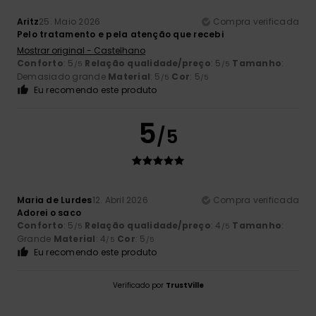
Aritz
25. Maio 2026
Compra verificada
Pelo tratamento e pela atenção que recebi
Mostrar original - Castelhano
Conforto
: 5
Relação qualidade/preço
: 5
Tamanho
:
/5
/5
Demasiado grande
Material
: 5
Cor
: 5
/5
/5
Eu recomendo este produto
5
/5
Maria de Lurdes
12. Abril 2026
Compra verificada
Adorei o saco
Conforto
: 5
Relação qualidade/preço
: 4
Tamanho
:
/5
/5
Grande
Material
: 4
Cor
: 5
/5
/5
Eu recomendo este produto
Verificado por
TrustVille