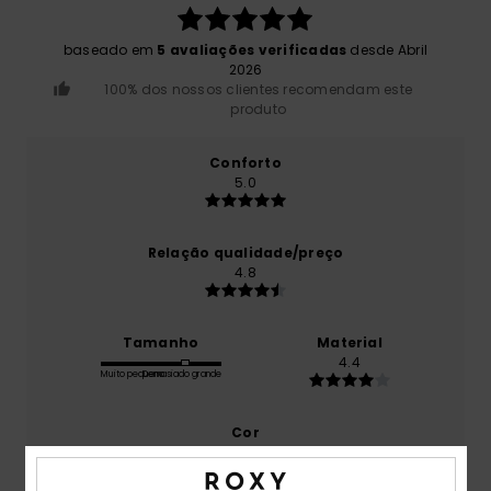
baseado em
5 avaliações verificadas
desde Abril
2026
100% dos nossos clientes recomendam este
produto
Conforto
5.0
Relação qualidade/preço
4.8
Tamanho
Material
4.4
Muito pequeno
Demasiado grande
Cor
4.6