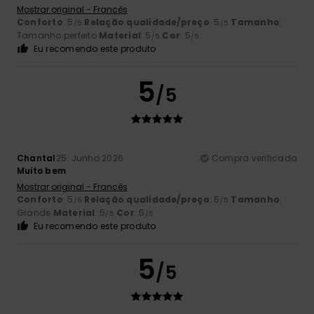
Mostrar original - Francês
Conforto
: 5
Relação qualidade/preço
: 5
Tamanho
:
/5
/5
Tamanho perfeito
Material
: 5
Cor
: 5
/5
/5
Eu recomendo este produto
5
/5
Chantal
25. Junho 2026
Compra verificada
Muito bem
Mostrar original - Francês
Conforto
: 5
Relação qualidade/preço
: 5
Tamanho
:
/5
/5
Grande
Material
: 5
Cor
: 5
/5
/5
Eu recomendo este produto
5
/5