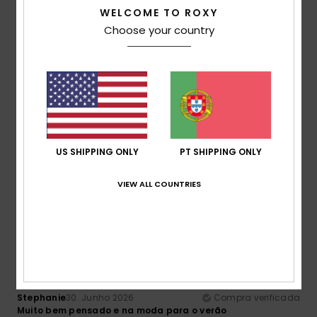
WELCOME TO ROXY
Choose your country
5
/5
Juan
6. Julho 2026
Compra verificada
O pedido está a demorar um pouco a chegar
Mostrar original - Alemão
US SHIPPING ONLY
PT SHIPPING ONLY
Conforto
: 5
Relação qualidade/preço
: 5
Tamanho
:
/5
/5
Tamanho perfeito
Material
: 3
Cor
: 3
/5
/5
VIEW ALL COUNTRIES
Eu recomendo este produto
5
/5
Stephanie
30. Junho 2026
Compra verificada
Muito bem pensado e na moda para o verão