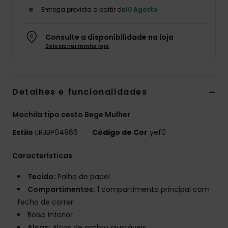
Entrega prevista a partir de
10 Agosto
Fitne
Consulte a disponibilidade na loja
Snow
Selecionar minha loja
Swim
Detalhes e funcionalidades
Mochila tipo cesto Bege Mulher
Estilo
ERJBP04966
Código de Cor
yef0
Características
Tecido:
Palha de papel
Compartimentos:
1 compartimento principal com
fecho de correr
Bolso interior
Alças:
Alças de ombro ajustáveis