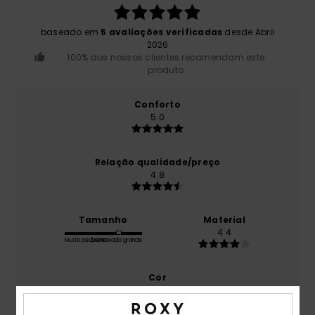
baseado em
5 avaliações verificadas
desde Abril
2026
100% dos nossos clientes recomendam este
produto
Conforto
5.0
Relação qualidade/preço
4.8
Tamanho
Material
4.4
Muito pequeno
Demasiado grande
Cor
4.6