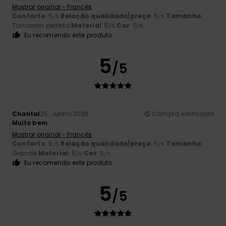
Mostrar original - Francês
Conforto
: 5
Relação qualidade/preço
: 5
Tamanho
:
/5
/5
Tamanho perfeito
Material
: 5
Cor
: 5
/5
/5
Eu recomendo este produto
5
/5
Chantal
25. Junho 2026
Compra verificada
Muito bem
Mostrar original - Francês
Conforto
: 5
Relação qualidade/preço
: 5
Tamanho
:
/5
/5
Grande
Material
: 5
Cor
: 5
/5
/5
Eu recomendo este produto
5
/5