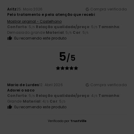
Aritz
25. Maio 2026
Compra verificada
Pelo tratamento e pela atenção que recebi
Mostrar original - Castelhano
Conforto
: 5
Relação qualidade/preço
: 5
Tamanho
:
/5
/5
Demasiado grande
Material
: 5
Cor
: 5
/5
/5
Eu recomendo este produto
5
/5
Maria de Lurdes
12. Abril 2026
Compra verificada
Adorei o saco
Conforto
: 5
Relação qualidade/preço
: 4
Tamanho
:
/5
/5
Grande
Material
: 4
Cor
: 5
/5
/5
Eu recomendo este produto
Verificado por
TrustVille