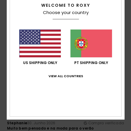
WELCOME TO ROXY
Choose your country
5
/5
Juan
6. Julho 2026
Compra verificada
O pedido está a demorar um pouco a chegar
Mostrar original - Alemão
US SHIPPING ONLY
PT SHIPPING ONLY
Conforto
: 5
Relação qualidade/preço
: 5
Tamanho
:
/5
/5
Tamanho perfeito
Material
: 3
Cor
: 3
/5
/5
VIEW ALL COUNTRIES
Eu recomendo este produto
5
/5
Stephanie
30. Junho 2026
Compra verificada
Muito bem pensado e na moda para o verão