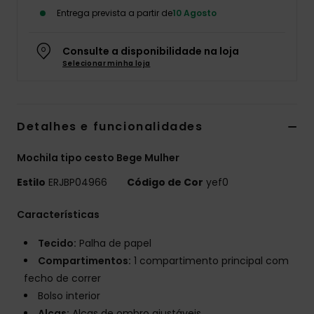
Entrega prevista a partir de
10 Agosto
Fitne
Consulte a disponibilidade na loja
Snow
Selecionar minha loja
Swim
Detalhes e funcionalidades
Mochila tipo cesto Bege Mulher
Estilo
ERJBP04966
Código de Cor
yef0
Características
Tecido:
Palha de papel
Compartimentos:
1 compartimento principal com
fecho de correr
Bolso interior
Alças:
Alças de ombro ajustáveis