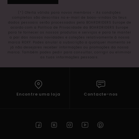
(*) Oferta válida para novos membros - As condições
completas são descritas no e-mail de boas-vindas Os teus
dados pessoais serão processados pela BOARDRIDERS Europe de
acordo com a Política de Privacidade da BOARDRIDERS Europe
para te fornecer os nossos produtos e serviços e para te manter
a par das nossas novidades e coleções relativamente à nossa
marca ROXY. Podes anular a subscrição a qualquer momento se
já não desejares receber informações ou promoções da nossa
marca. Também podes pedir para consultar, corrigir ou eliminar
as tuas informações pessoais.
Encontre uma loja
Contacte-nos