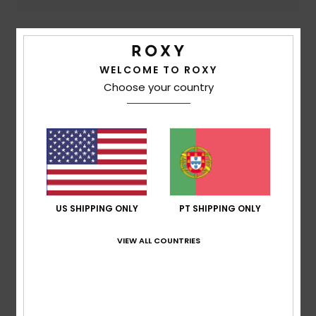
5
/5
WELCOME TO ROXY
Choose your country
Client anonyme vérifié
25. Fevereiro 2026
Compra verificada
É confortável
Mostrar original - Francês
Conforto
: 5
Relação qualidade/preço
: 5
Tamanho
:
/5
/5
Tamanho perfeito
Material
: 5
Cor
: 5
/5
/5
Eu recomendo este produto
US SHIPPING ONLY
PT SHIPPING ONLY
5
/5
VIEW ALL COUNTRIES
Amine
15. Fevereiro 2026
Compra verificada