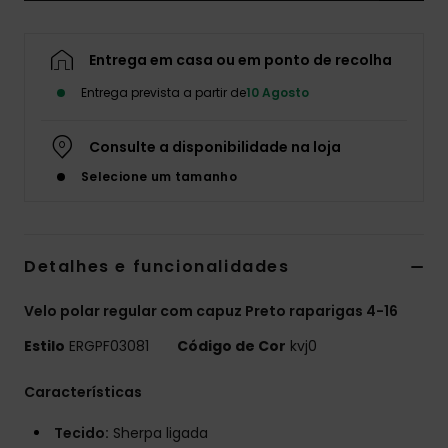
Fitne
Entrega em casa ou em ponto de recolha
Snow
Entrega prevista a partir de
10 Agosto
Consulte a disponibilidade na loja
Swim
Selecione um tamanho
Detalhes e funcionalidades
Velo polar regular com capuz Preto raparigas 4-16
Estilo
ERGPF03081
Código de Cor
kvj0
Características
Tecido:
Sherpa ligada