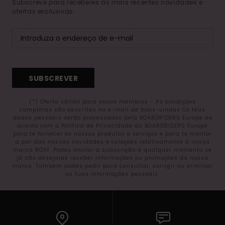
Subscreve para receberes as mais recentes novidades e
ofertas exclusivas.
SUBSCREVER
(*) Oferta válida para novos membros - As condições
completas são descritas no e-mail de boas-vindas Os teus
dados pessoais serão processados pela BOARDRIDERS Europe de
acordo com a Política de Privacidade da BOARDRIDERS Europe
para te fornecer os nossos produtos e serviços e para te manter
a par das nossas novidades e coleções relativamente à nossa
marca ROXY. Podes anular a subscrição a qualquer momento se
já não desejares receber informações ou promoções da nossa
marca. Também podes pedir para consultar, corrigir ou eliminar
as tuas informações pessoais.