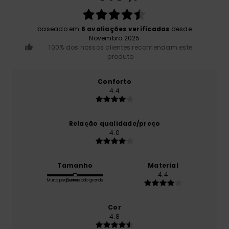
baseado em
6 avaliações verificadas
desde
Novembro 2025
100% dos nossos clientes recomendam este
produto
Conforto
4.4
Relação qualidade/preço
4.0
Tamanho
Material
4.4
Muito pequeno
Demasiado grande
Cor
4.8