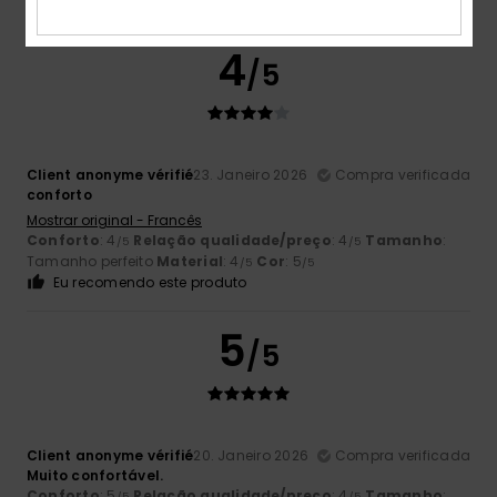
Eu recomendo este produto
4
/5
Client anonyme vérifié
23. Janeiro 2026
Compra verificada
conforto
Mostrar original - Francês
Conforto
: 4
Relação qualidade/preço
: 4
Tamanho
:
/5
/5
Tamanho perfeito
Material
: 4
Cor
: 5
/5
/5
Eu recomendo este produto
5
/5
Client anonyme vérifié
20. Janeiro 2026
Compra verificada
Muito confortável.
Conforto
: 5
Relação qualidade/preço
: 4
Tamanho
:
/5
/5