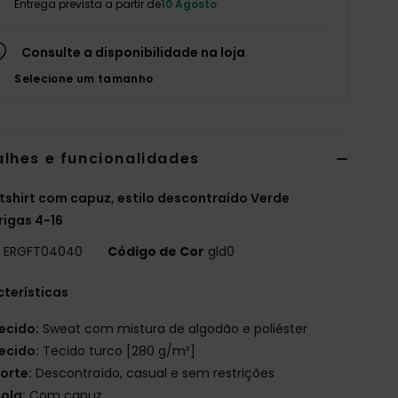
Entrega prevista a partir de
10 Agosto
Consulte a disponibilidade na loja
Selecione um tamanho
alhes e funcionalidades
shirt com capuz, estilo descontraído Verde
igas 4-16
o
ERGFT04040
Código de Cor
gld0
terísticas
ecido:
Sweat com mistura de algodão e poliéster
ecido:
Tecido turco [280 g/m²]
orte:
Descontraído, casual e sem restrições
ola:
Com capuz