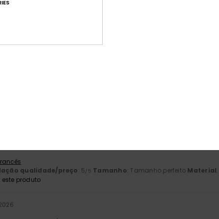
IES
2026
 Francês
lação qualidade/preço
: 5
Tamanho
: Grande
Material
: 5
Cor
: 
/5
/5
este produto
026
 Francês
lação qualidade/preço
: 5
Tamanho
: Tamanho perfeito
Material
/5
este produto
026
 Francês
lação qualidade/preço
: 5
Tamanho
: Tamanho perfeito
Material
/5
este produto
 2026