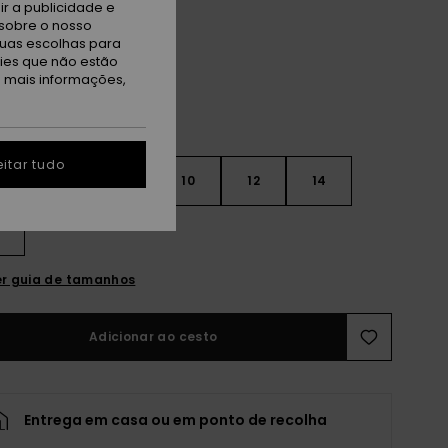
r a publicidade e
l Green
sobre o nosso
tuas escolhas para
kies que não estão
a mais informações,
itar tudo
6
8
10
12
14
r guia de tamanhos
Adicionar ao cesto
Entrega em casa ou em ponto de recolha