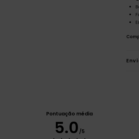
B
F
E
Comp
Env
Pontuação média
5.0
/5