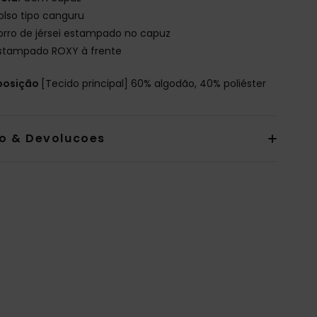
olso tipo canguru
orro de jérsei estampado no capuz
stampado ROXY à frente
osição
[Tecido principal] 60% algodão, 40% poliéster
io & Devolucoes