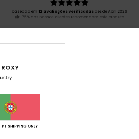
baseado em
12 avaliações verificadas
desde Abril 2026
75% dos nossos clientes recomendam este produto
ção qualidade/preço
Tamanho
Mat
4.8
5
Muito pequeno
Demasiado grande
 ROXY
026
untry
 Francês
lação qualidade/preço
: 5
Tamanho
: Tamanho perfeito
Material
/5
este produto
o 2026
 Francês
PT SHIPPING ONLY
lação qualidade/preço
: 5
Tamanho
: Tamanho perfeito
Material
/5
este produto