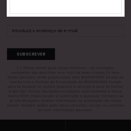
ENCOMENDA*
Fitne
Subscreve para receberes as mais recentes novidades e
ofertas exclusivas.
Snow
Swim
SUBSCREVER
(*) Oferta válida para novos membros - As condições
completas são descritas no e-mail de boas-vindas Os teus
dados pessoais serão processados pela BOARDRIDERS Europe de
acordo com a Política de Privacidade da BOARDRIDERS Europe
para te fornecer os nossos produtos e serviços e para te manter
a par das nossas novidades e coleções relativamente à nossa
marca ROXY. Podes anular a subscrição a qualquer momento se
já não desejares receber informações ou promoções da nossa
marca. Também podes pedir para consultar, corrigir ou eliminar
as tuas informações pessoais.