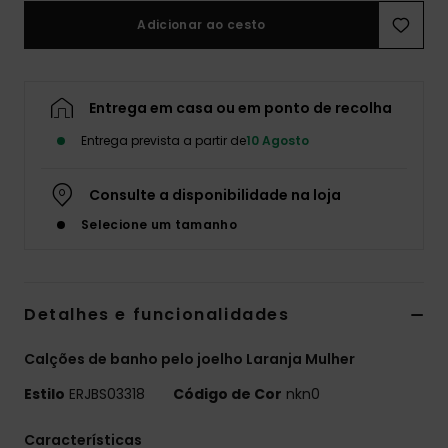
Adicionar ao cesto
Fitne
Snow
Entrega em casa ou em ponto de recolha
Entrega prevista a partir de
10 Agosto
Swim
Consulte a disponibilidade na loja
Selecione um tamanho
Detalhes e funcionalidades
Calções de banho pelo joelho Laranja Mulher
Estilo
ERJBS03318
Código de Cor
nkn0
Características