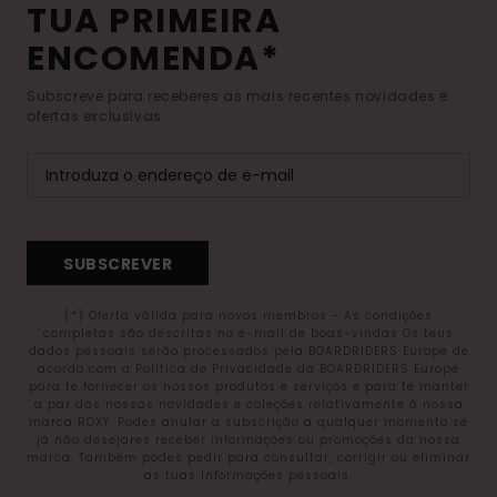
TUA PRIMEIRA
ENCOMENDA*
Subscreve para receberes as mais recentes novidades e
ofertas exclusivas.
SUBSCREVER
(*) Oferta válida para novos membros - As condições
completas são descritas no e-mail de boas-vindas Os teus
dados pessoais serão processados pela BOARDRIDERS Europe de
acordo com a Política de Privacidade da BOARDRIDERS Europe
para te fornecer os nossos produtos e serviços e para te manter
a par das nossas novidades e coleções relativamente à nossa
marca ROXY. Podes anular a subscrição a qualquer momento se
já não desejares receber informações ou promoções da nossa
marca. Também podes pedir para consultar, corrigir ou eliminar
as tuas informações pessoais.