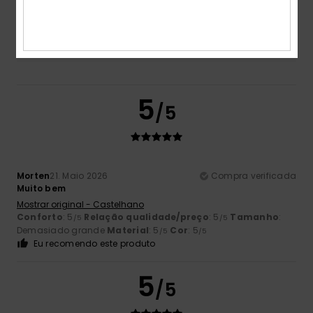
Cor
5.0
5
/5
Morten
21. Maio 2026
Compra verificada
Muito bem
Mostrar original - Castelhano
Conforto
: 5
Relação qualidade/preço
: 5
Tamanho
:
/5
/5
Demasiado grande
Material
: 5
Cor
: 5
/5
/5
Eu recomendo este produto
5
/5