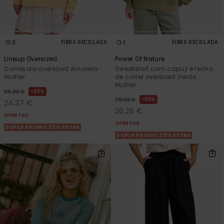
3
1
FIBRA RECICLADA
FIBRA RECICLADA
Lineup Oversized
Power Of Nature
Camisola oversized Amarelo
Sweatshirt com capuz e fecho
Mulher
de correr oversized Verde
Mulher
63%
65,00 €
63%
70,00 €
24,37 €
26,25 €
OFERTAS
OFERTAS
DUPLA PROMO 25% EXTRA
DUPLA PROMO 25% EXTRA