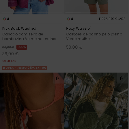
4
4
FIBRA RECICLADA
Kick Back Washed
Roxy Wave 5"
Casaco camiseiro de
Calções de banho pelo joelho
bombazina Vermelho mulher
Verde mulher
50,00 €
55%
80,00 €
36,00 €
OFERTAS
DUPLA PROMO 25% EXTRA