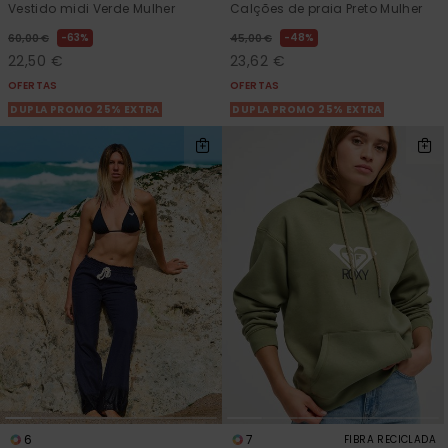
Vestido midi Verde Mulher
Calções de praia Preto Mulher
63%
48%
60,00 €
45,00 €
22,50 €
23,62 €
OFERTAS
OFERTAS
DUPLA PROMO 25% EXTRA
DUPLA PROMO 25% EXTRA
6
7
FIBRA RECICLADA