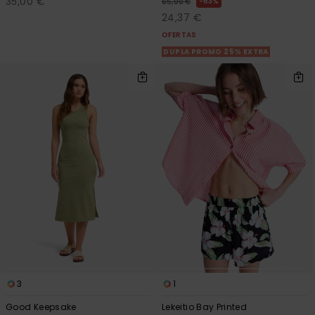
35,00 €
63%
65,00 €
24,37 €
OFERTAS
DUPLA PROMO 25% EXTRA
3
1
Good Keepsake
Lekeitio Bay Printed