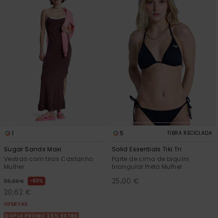
1
5
FIBRA RECICLADA
Sugar Sands Maxi
Solid Essentials Tiki Tri
Vestido com tiras Castanho
Parte de cima de biquíni
Mulher
triangular Preto Mulher
25,00 €
63%
55,00 €
20,62 €
OFERTAS
DUPLA PROMO 25% EXTRA