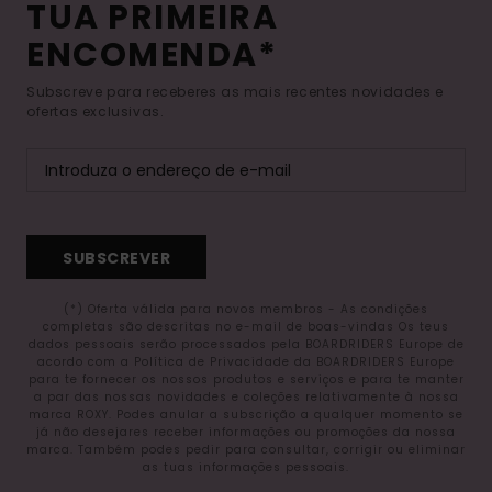
TUA PRIMEIRA
ENCOMENDA*
Subscreve para receberes as mais recentes novidades e
ofertas exclusivas.
SUBSCREVER
(*) Oferta válida para novos membros - As condições
completas são descritas no e-mail de boas-vindas Os teus
dados pessoais serão processados pela BOARDRIDERS Europe de
acordo com a Política de Privacidade da BOARDRIDERS Europe
para te fornecer os nossos produtos e serviços e para te manter
a par das nossas novidades e coleções relativamente à nossa
marca ROXY. Podes anular a subscrição a qualquer momento se
já não desejares receber informações ou promoções da nossa
marca. Também podes pedir para consultar, corrigir ou eliminar
as tuas informações pessoais.