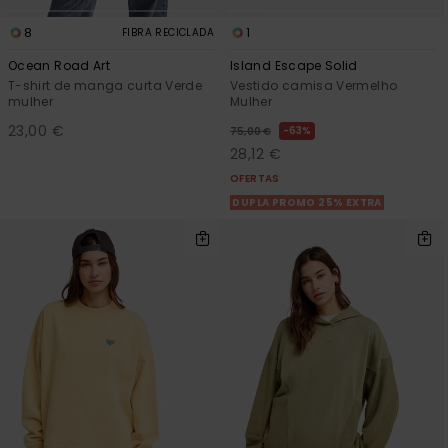
8
1
FIBRA RECICLADA
Ocean Road Art
Island Escape Solid
T-shirt de manga curta Verde
Vestido camisa Vermelho
mulher
Mulher
23,00 €
63%
75,00 €
28,12 €
OFERTAS
DUPLA PROMO 25% EXTRA