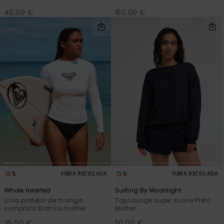
40,00 €
150,00 €
5
5
FIBRA RECICLADA
FIBRA RECICLADA
Whole Hearted
Surfing By Moonlight
Licra protetor de manga
Top Lounge super suave Preto
comprida Branco mulher
Mulher
35,00 €
50,00 €