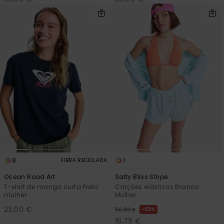
8
1
FIBRA RECICLADA
Ocean Road Art
Salty Bliss Stripe
T-shirt de manga curta Preto
Calções elásticos Branco
mulher
Mulher
23,00 €
63%
50,00 €
18,75 €