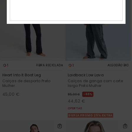
1
1
FIBRA RECICLADA
ALGODÃO BIO
Heart Into It Boot Leg
Laidback Low Lava
Calças de desporto Preto
Calças de ganga com corte
Mulher
largo Preto Mulher
45,00 €
48%
85,00 €
44,62 €
OFERTAS
DUPLA PROMO 25% EXTRA