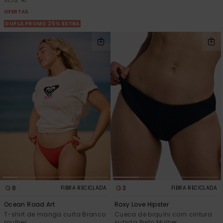
OFERTAS
DUPLA PROMO 25% EXTRA
8
3
FIBRA RECICLADA
FIBRA RECICLADA
Ocean Road Art
Roxy Love Hipster
T-shirt de manga curta Branco
Cueca de biquíni com cintura
mulher
subida Preto Mulher