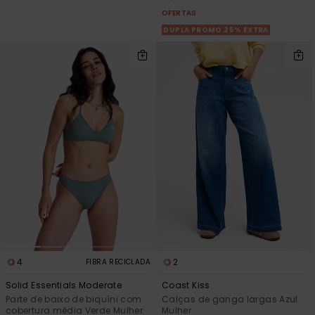
OFERTAS
DUPLA PROMO 25% EXTRA
4
2
FIBRA RECICLADA
Solid Essentials Moderate
Coast Kiss
Parte de baixo de biquíni com
Calças de ganga largas Azul
cobertura média Verde Mulher
Mulher