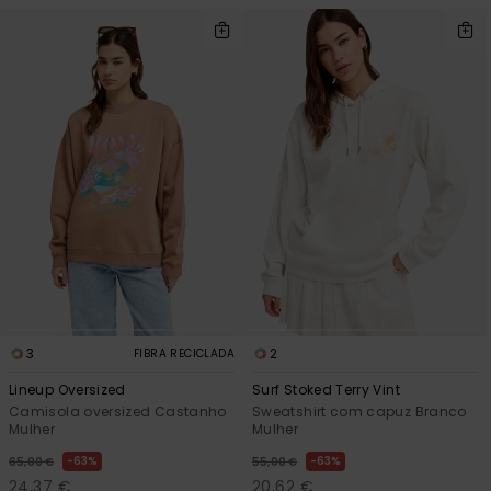
3
2
FIBRA RECICLADA
Lineup Oversized
Surf Stoked Terry Vint
Camisola oversized Castanho
Sweatshirt com capuz Branco
Mulher
Mulher
63%
63%
65,00 €
55,00 €
24,37 €
20,62 €