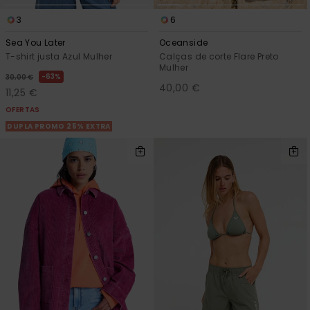
3
6
Sea You Later
Oceanside
T-shirt justa Azul Mulher
Calças de corte Flare Preto
Mulher
63%
30,00 €
40,00 €
11,25 €
OFERTAS
DUPLA PROMO 25% EXTRA