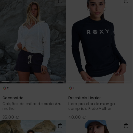
Consultar
as FAQ
CARTÃO PRESENTE
Jumpsuits &
Calça
Malas
Playsuits
Sacos
Escol
LISTA DE DESEJO
Fatos
Calções
Acess
Acess
Snow
Fato 
Saias
Licras
Acess
Neop
5
1
Vestu
Oceanside
Essentials Heater
Calções de enfiar de praia Azul
Licra protetor de manga
Acess
mulher
comprida Preto Mulher
35,00 €
40,00 €
Calç