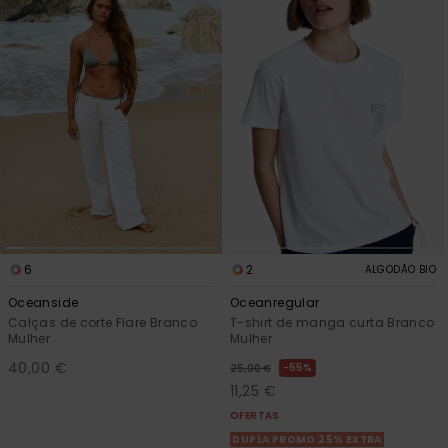
Fitne
Snow
Swim
6
2
ALGODÃO BIO
Oceanside
Oceanregular
Calças de corte Flare Branco
T-shirt de manga curta Branco
Mulher
Mulher
40,00 €
55%
25,00 €
11,25 €
OFERTAS
DUPLA PROMO 25% EXTRA