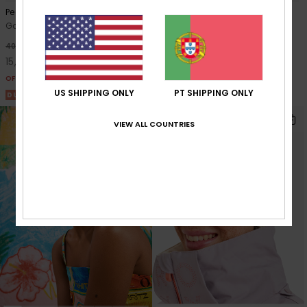
Peak Chic
Feeling Good
Gorro Preto mulher
Chapéu Bucket Rosa Mulher
63%
63%
40,00 €
35,00 €
15,00 €
13,12 €
OFERTAS
OFERTAS
US SHIPPING ONLY
PT SHIPPING ONLY
DUPLA PROMO 25% EXTRA
DUPLA PROMO 25% EXTRA
VIEW ALL COUNTRIES