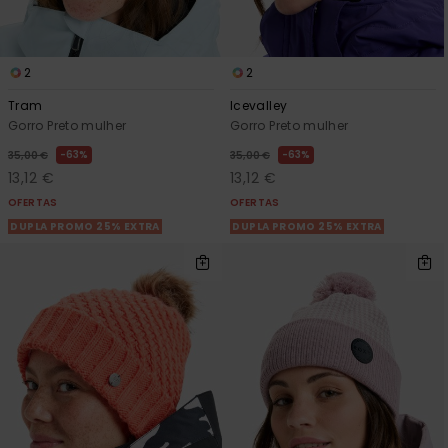
2
2
Tram
Icevalley
Gorro Preto mulher
Gorro Preto mulher
63%
63%
35,00 €
35,00 €
13,12 €
13,12 €
OFERTAS
OFERTAS
DUPLA PROMO 25% EXTRA
DUPLA PROMO 25% EXTRA