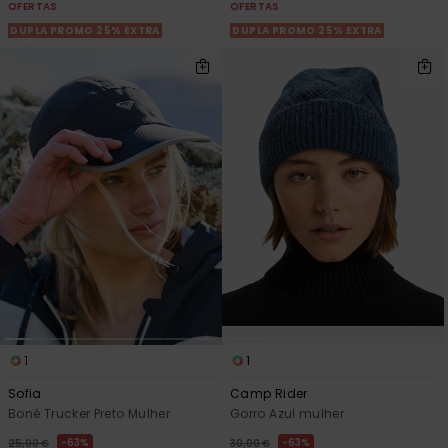
OFERTAS
OFERTAS
DUPLA PROMO 25% EXTRA
DUPLA PROMO 25% EXTRA
1
1
Sofia
Camp Rider
Boné Trucker Preto Mulher
Gorro Azul mulher
63%
63%
25,00 €
30,00 €