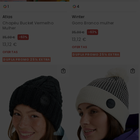
1
4
Atlas
Winter
Chapéu Bucket Vermelho
Gorro Branco mulher
Mulher
63%
35,00 €
63%
35,00 €
13,12 €
13,12 €
OFERTAS
OFERTAS
DUPLA PROMO 25% EXTRA
DUPLA PROMO 25% EXTRA