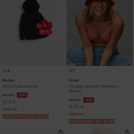
Fitne
Snow
Swim
4
1
Winter
Silver
Gorro Preto mulher
Chapéu Bucket Vermelho
Mulher
63%
35,00 €
55%
30,00 €
13,12 €
13,50 €
OFERTAS
OFERTAS
DUPLA PROMO 25% EXTRA
DUPLA PROMO 25% EXTRA