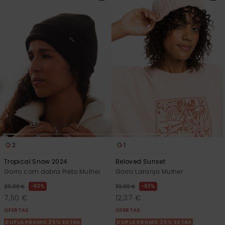
2
1
Tropical Snow 2024
Beloved Sunset
Gorro com dobra Preto Mulher
Gorro Laranja Mulher
63%
63%
20,00 €
33,00 €
7,50 €
12,37 €
OFERTAS
OFERTAS
DUPLA PROMO 25% EXTRA
DUPLA PROMO 25% EXTRA