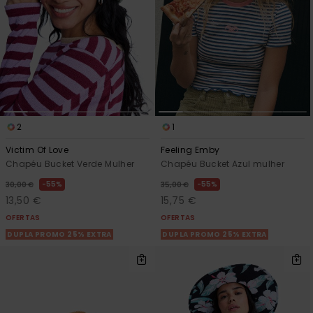
2
1
Victim Of Love
Feeling Emby
Chapéu Bucket Verde Mulher
Chapéu Bucket Azul mulher
55%
55%
30,00 €
35,00 €
13,50 €
15,75 €
OFERTAS
OFERTAS
DUPLA PROMO 25% EXTRA
DUPLA PROMO 25% EXTRA