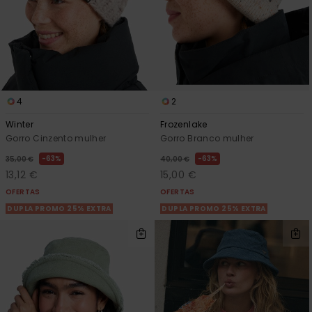
4
2
Winter
Frozenlake
Gorro Cinzento mulher
Gorro Branco mulher
63%
63%
35,00 €
40,00 €
13,12 €
15,00 €
OFERTAS
OFERTAS
DUPLA PROMO 25% EXTRA
DUPLA PROMO 25% EXTRA