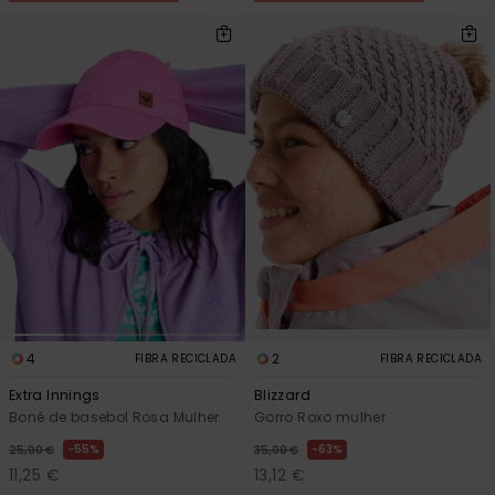
4
2
FIBRA RECICLADA
FIBRA RECICLADA
Extra Innings
Blizzard
Boné de basebol Rosa Mulher
Gorro Roxo mulher
55%
63%
25,00 €
35,00 €
11,25 €
13,12 €