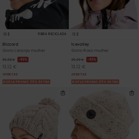
2
2
FIBRA RECICLADA
Blizzard
Icevalley
Gorro Laranja mulher
Gorro Roxo mulher
63%
63%
35,00 €
35,00 €
13,12 €
13,12 €
OFERTAS
OFERTAS
DUPLA PROMO 25% EXTRA
DUPLA PROMO 25% EXTRA