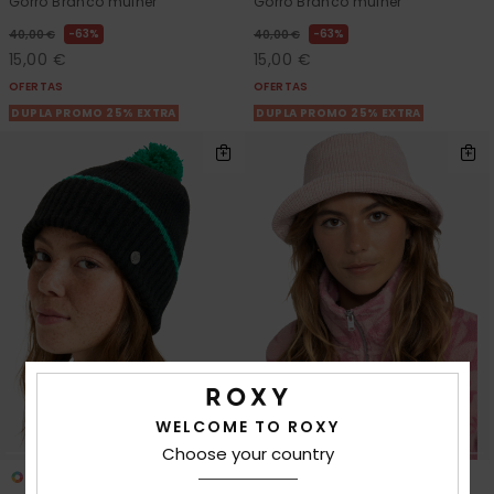
Gorro Branco mulher
Gorro Branco mulher
63%
63%
40,00 €
40,00 €
15,00 €
15,00 €
OFERTAS
OFERTAS
DUPLA PROMO 25% EXTRA
DUPLA PROMO 25% EXTRA
WELCOME TO ROXY
Choose your country
2
1
FIBRA RECICLADA