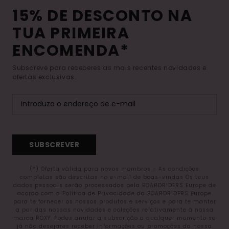
15% DE DESCONTO NA
TUA PRIMEIRA
ENCOMENDA*
Subscreve para receberes as mais recentes novidades e
ofertas exclusivas.
SUBSCREVER
(*) Oferta válida para novos membros - As condições
completas são descritas no e-mail de boas-vindas Os teus
dados pessoais serão processados pela BOARDRIDERS Europe de
acordo com a Política de Privacidade da BOARDRIDERS Europe
para te fornecer os nossos produtos e serviços e para te manter
a par das nossas novidades e coleções relativamente à nossa
marca ROXY. Podes anular a subscrição a qualquer momento se
já não desejares receber informações ou promoções da nossa