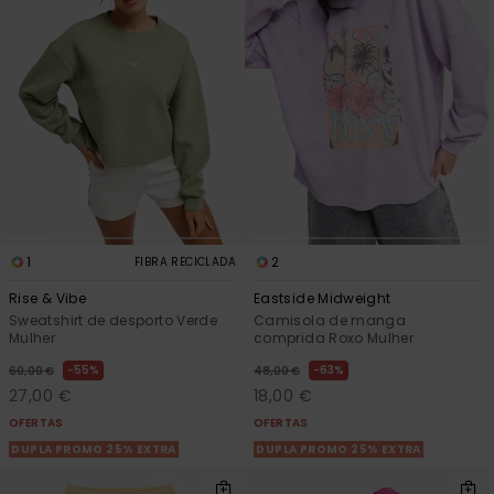
1
2
FIBRA RECICLADA
Rise & Vibe
Eastside Midweight
Sweatshirt de desporto Verde
Camisola de manga
Mulher
comprida Roxo Mulher
55%
63%
60,00 €
48,00 €
27,00 €
18,00 €
OFERTAS
OFERTAS
DUPLA PROMO 25% EXTRA
DUPLA PROMO 25% EXTRA