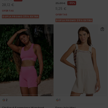
55%
25,00 €
28,12 €
11,25 €
OFERTAS
OFERTAS
DUPLA PROMO 25% EXTRA
DUPLA PROMO 25% EXTRA
2
1
Chillout Seamless Washed
Easy Isle Mini