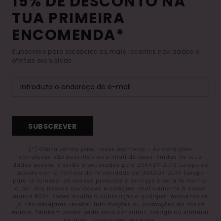
15% DE DESCONTO NA
TUA PRIMEIRA
ENCOMENDA*
Subscreve para receberes as mais recentes novidades e
ofertas exclusivas.
SUBSCREVER
(*) Oferta válida para novos membros - As condições
completas são descritas no e-mail de boas-vindas Os teus
dados pessoais serão processados pela BOARDRIDERS Europe de
acordo com a Política de Privacidade da BOARDRIDERS Europe
para te fornecer os nossos produtos e serviços e para te manter
a par das nossas novidades e coleções relativamente à nossa
marca ROXY. Podes anular a subscrição a qualquer momento se
já não desejares receber informações ou promoções da nossa
marca. Também podes pedir para consultar, corrigir ou eliminar
as tuas informações pessoais.