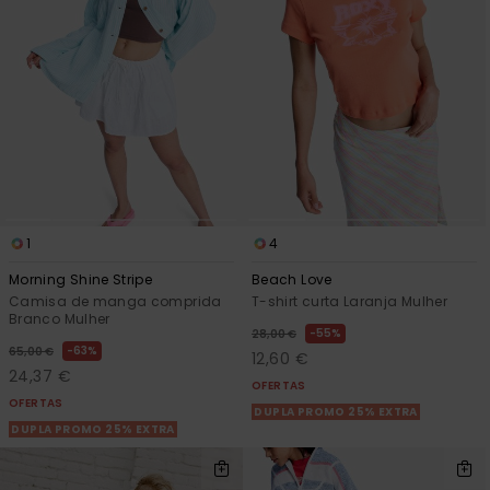
1
4
Morning Shine Stripe
Beach Love
Camisa de manga comprida
T-shirt curta Laranja Mulher
Branco Mulher
55%
28,00 €
63%
65,00 €
12,60 €
24,37 €
OFERTAS
OFERTAS
DUPLA PROMO 25% EXTRA
DUPLA PROMO 25% EXTRA