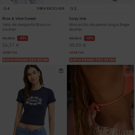
4
2
FIBRA RECICLADA
Rise & Vibe Sweet
Easy Isle
Velo de desporto Branco
Macacão de perna larga Bege
mulher
Mulher
63%
63%
65,00 €
80,00 €
24,37 €
30,00 €
OFERTAS
OFERTAS
DUPLA PROMO 25% EXTRA
DUPLA PROMO 25% EXTRA