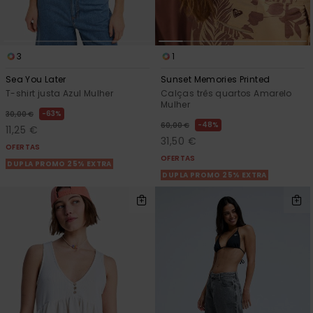
3
1
Sea You Later
Sunset Memories Printed
T-shirt justa Azul Mulher
Calças três quartos Amarelo
Mulher
63%
30,00 €
48%
60,00 €
11,25 €
31,50 €
OFERTAS
OFERTAS
DUPLA PROMO 25% EXTRA
DUPLA PROMO 25% EXTRA