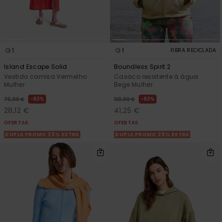
1
1
FIBRA RECICLADA
Island Escape Solid
Boundless Spirit 2
Vestido camisa Vermelho
Casaco resistente à água
Mulher
Bege Mulher
63%
63%
75,00 €
110,00 €
28,12 €
41,25 €
OFERTAS
OFERTAS
DUPLA PROMO 25% EXTRA
DUPLA PROMO 25% EXTRA