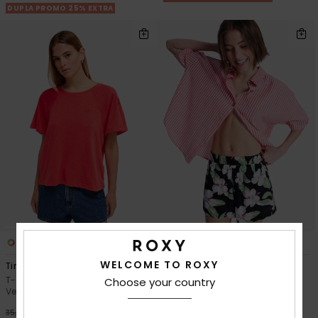
DUPLA PROMO 25% EXTRA
2
1
WELCOME TO ROXY
Time For Palm Tree
Lekeitio Bay Printed
T-shirt de mangas curtas
Calções de praia Preto Mulher
Choose your country
Vermelho Mulher
48%
45,00 €
55%
35,00 €
23,62 €