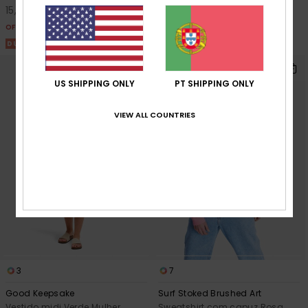
15,75 €
OFERTAS
OFERTAS
DUPLA PROMO 25% EXTRA
DUPLA PROMO 25% EXTRA
US SHIPPING ONLY
PT SHIPPING ONLY
VIEW ALL COUNTRIES
3
7
Good Keepsake
Surf Stoked Brushed Art
Vestido midi Verde Mulher
Sweatshirt com capuz Rosa