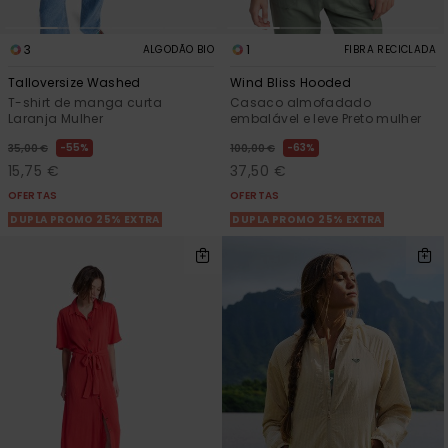
3
1
ALGODÃO BIO
FIBRA RECICLADA
Talloversize Washed
Wind Bliss Hooded
T-shirt de manga curta
Casaco almofadado
Laranja Mulher
embalável e leve Preto mulher
55%
63%
35,00 €
100,00 €
15,75 €
37,50 €
OFERTAS
OFERTAS
DUPLA PROMO 25% EXTRA
DUPLA PROMO 25% EXTRA