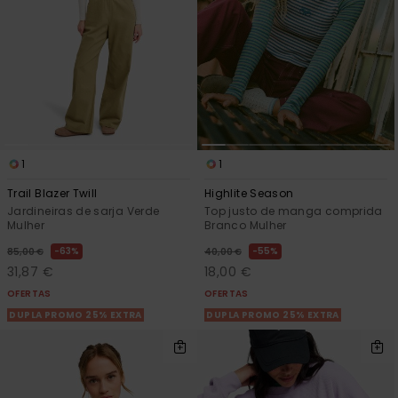
1
1
Trail Blazer Twill
Highlite Season
Jardineiras de sarja Verde
Top justo de manga comprida
Mulher
Branco Mulher
63%
55%
85,00 €
40,00 €
31,87 €
18,00 €
OFERTAS
OFERTAS
DUPLA PROMO 25% EXTRA
DUPLA PROMO 25% EXTRA