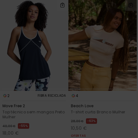
2
4
FIBRA RECICLADA
Move Free 2
Beach Love
Top técnico sem mangas Preto
T-shirt curta Branco Mulher
Mulher
63%
28,00 €
55%
40,00 €
10,50 €
18,00 €
OFERTAS