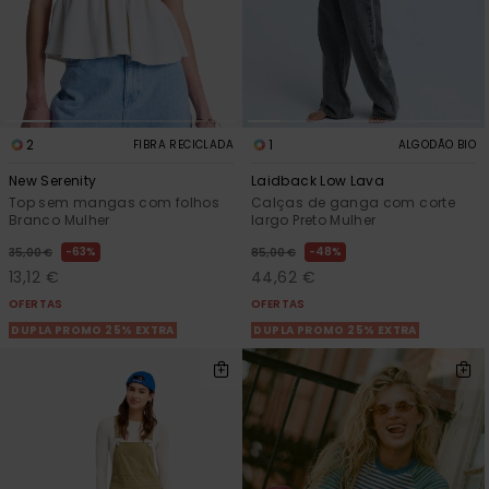
2
1
FIBRA RECICLADA
ALGODÃO BIO
New Serenity
Laidback Low Lava
Top sem mangas com folhos
Calças de ganga com corte
Branco Mulher
largo Preto Mulher
63%
48%
35,00 €
85,00 €
13,12 €
44,62 €
OFERTAS
OFERTAS
DUPLA PROMO 25% EXTRA
DUPLA PROMO 25% EXTRA