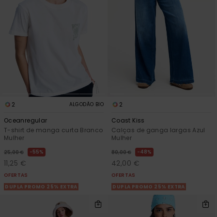
Consultar
as FAQ
CARTÃO PRESENTE
Jumpsuits &
Calça
Malas
Playsuits
Sacos
Escol
LISTA DE DESEJO
Fatos
Calções
Acess
Acess
Snow
Fato 
Saias
Licras
2
2
ALGODÃO BIO
Acess
Neop
Oceanregular
Coast Kiss
T-shirt de manga curta Branco
Calças de ganga largas Azul
Mulher
Mulher
Vestu
55%
48%
25,00 €
80,00 €
11,25 €
42,00 €
Acess
OFERTAS
OFERTAS
DUPLA PROMO 25% EXTRA
DUPLA PROMO 25% EXTRA
Calç