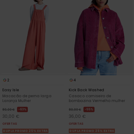
Fitne
Snow
Swim
2
4
Easy Isle
Kick Back Washed
Macacão de perna larga
Casaco camiseiro de
Laranja Mulher
bombazina Vermelho mulher
63%
55%
80,00 €
80,00 €
30,00 €
36,00 €
OFERTAS
OFERTAS
DUPLA PROMO 25% EXTRA
DUPLA PROMO 25% EXTRA