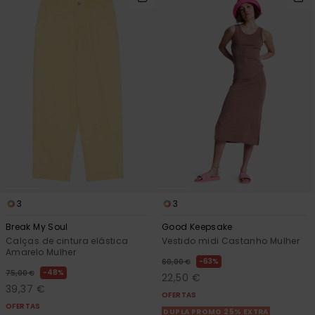
3
3
Break My Soul
Good Keepsake
Calças de cintura elástica
Vestido midi Castanho Mulher
Amarelo Mulher
63%
60,00 €
48%
75,00 €
22,50 €
39,37 €
OFERTAS
OFERTAS
DUPLA PROMO 25% EXTRA