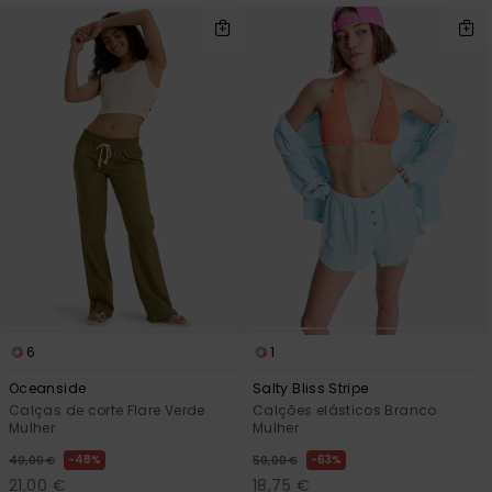
6
1
Oceanside
Salty Bliss Stripe
Calças de corte Flare Verde
Calções elásticos Branco
Mulher
Mulher
48%
63%
40,00 €
50,00 €
21,00 €
18,75 €