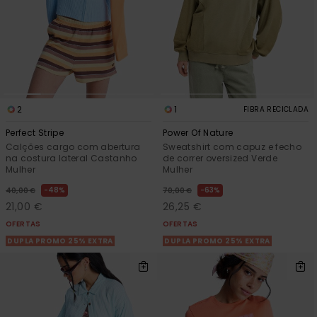
2
1
FIBRA RECICLADA
Perfect Stripe
Power Of Nature
Calções cargo com abertura
Sweatshirt com capuz e fecho
na costura lateral Castanho
de correr oversized Verde
Mulher
Mulher
48%
63%
40,00 €
70,00 €
21,00 €
26,25 €
OFERTAS
OFERTAS
DUPLA PROMO 25% EXTRA
DUPLA PROMO 25% EXTRA