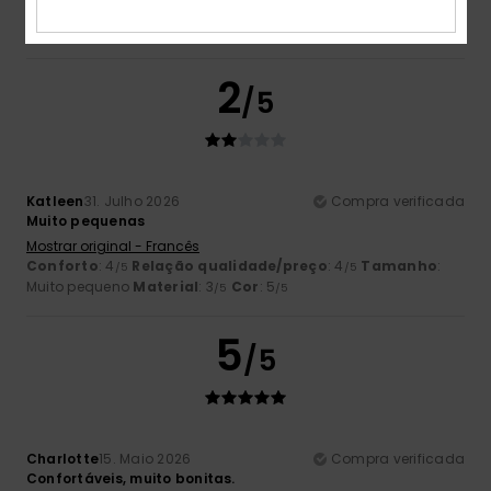
2
/5
Katleen
31. Julho 2026
Compra verificada
Muito pequenas
Mostrar original - Francês
Conforto
: 4
Relação qualidade/preço
: 4
Tamanho
:
/5
/5
Muito pequeno
Material
: 3
Cor
: 5
/5
/5
5
/5
Charlotte
15. Maio 2026
Compra verificada
Confortáveis, muito bonitas.