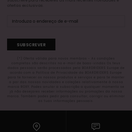
Subscreve para receberes as mais recentes novidades e
ofertas exclusivas.
SUBSCREVER
(*) Oferta válida para novos membros - As condições
completas são descritas no e-mail de boas-vindas Os teus
dados pessoais serão processados pela BOARDRIDERS Europe de
acordo com a Política de Privacidade da BOARDRIDERS Europe
para te fornecer os nossos produtos e serviços e para te manter
a par das nossas novidades e coleções relativamente à nossa
marca ROXY. Podes anular a subscrição a qualquer momento se
já não desejares receber informações ou promoções da nossa
marca. Também podes pedir para consultar, corrigir ou eliminar
as tuas informações pessoais.