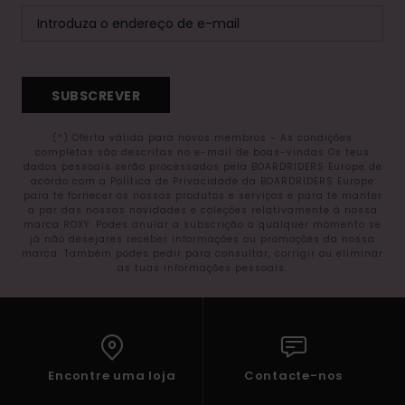
SUBSCREVER
(*) Oferta válida para novos membros - As condições
completas são descritas no e-mail de boas-vindas Os teus
dados pessoais serão processados pela BOARDRIDERS Europe de
acordo com a Política de Privacidade da BOARDRIDERS Europe
para te fornecer os nossos produtos e serviços e para te manter
a par das nossas novidades e coleções relativamente à nossa
marca ROXY. Podes anular a subscrição a qualquer momento se
já não desejares receber informações ou promoções da nossa
marca. Também podes pedir para consultar, corrigir ou eliminar
as tuas informações pessoais.
Encontre uma loja
Contacte-nos