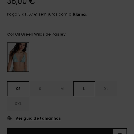
35,00 €
Consultar
as FAQ
CARTÃO PRESENTE
Jumpsuits &
Calça
Malas
Playsuits
Sacos
Paga 3 x 11,67 € sem juros com a
Escol
LISTA DE DESEJO
Fatos
Calções
Acess
Oil Green Wildside Paisley
Cor
Acess
Snow
Fato 
Saias
Licras
Acess
Neop
XS
S
M
L
XL
Vestu
XXL
Acess
Ver guia de tamanhos
Calç