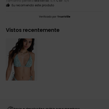
Tamanho perfeito
Material
: 5
Cor
: 5
/5
/5
Eu recomendo este produto
Verificado por
TrustVille
Vistos recentemente
Envio e devoluções grátis para membros