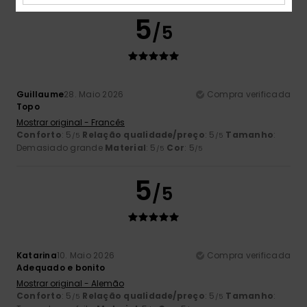
5
/5
Guillaume
28. Maio 2026
Compra verificada
Topo
Mostrar original - Francês
Conforto
: 5
Relação qualidade/preço
: 5
Tamanho
:
/5
/5
Demasiado grande
Material
: 5
Cor
: 5
/5
/5
5
/5
Katarina
10. Maio 2026
Compra verificada
Adequado e bonito
Mostrar original - Alemão
Conforto
: 5
Relação qualidade/preço
: 5
Tamanho
:
/5
/5