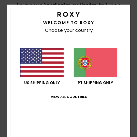
baseado em
2 avaliações verificadas
desde Maio
2026
50% dos nossos clientes recomendam este
produto
WELCOME TO ROXY
Choose your country
Conforto
5.0
Relação qualidade/preço
5.0
US SHIPPING ONLY
PT SHIPPING ONLY
Tamanho
Material
5.0
Muito pequeno
Demasiado grande
VIEW ALL COUNTRIES
Cor
5.0