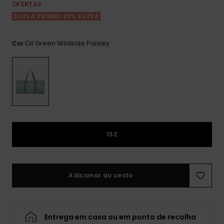
Consultar
OFERTAS
as FAQ
CARTÃO PRESENTE
Jumpsuits &
Calça
DUPLA PROMO 25% EXTRA
Malas
Playsuits
Sacos
Escol
LISTA DE DESEJO
Fatos
Oil Green Wildside Paisley
Cor
Calções
Acess
Acess
Snow
Fato 
Saias
Licras
Acess
Neop
1SZ
Vestu
Adicionar ao cesto
Acess
Calç
Entrega em casa ou em ponto de recolha