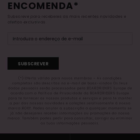
ENCOMENDA*
Subscreve para receberes as mais recentes novidades e
ofertas exclusivas.
SUBSCREVER
(*) Oferta válida para novos membros - As condições
completas são descritas no e-mail de boas-vindas Os teus
dados pessoais serão processados pela BOARDRIDERS Europe de
acordo com a Política de Privacidade da BOARDRIDERS Europe
para te fornecer os nossos produtos e serviços e para te manter
a par das nossas novidades e coleções relativamente à nossa
marca ROXY. Podes anular a subscrição a qualquer momento se
já não desejares receber informações ou promoções da nossa
marca. Também podes pedir para consultar, corrigir ou eliminar
as tuas informações pessoais.