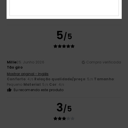
4.5
5
/5
Millie
25. Junho 2026
Compra verificada
Tão giro
Mostrar original - Inglês
Conforto
: 4
Relação qualidade/preço
: 5
Tamanho
:
/5
/5
Pequeno
Material
: 5
Cor
: 4
/5
/5
Eu recomendo este produto
3
/5