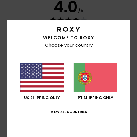
4.0
/5
baseado em
2 avaliações verificadas
desde Maio
2026
WELCOME TO ROXY
50% dos nossos clientes recomendam este
Choose your country
produto
Conforto
4.5
Relação qualidade/preço
4.5
US SHIPPING ONLY
PT SHIPPING ONLY
Tamanho
Material
VIEW ALL COUNTRIES
5.0
Muito pequeno
Demasiado grande
Cor