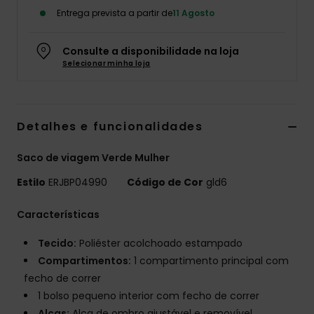
Entrega prevista a partir de
11 Agosto
Fitne
Consulte a disponibilidade na loja
Snow
Selecionar minha loja
Swim
Detalhes e funcionalidades
Saco de viagem Verde Mulher
Estilo
ERJBP04990
Código de Cor
gld6
Características
Tecido:
Poliéster acolchoado estampado
Compartimentos:
1 compartimento principal com
fecho de correr
1 bolso pequeno interior com fecho de correr
Alças:
Alça de ombro ajustável e removível